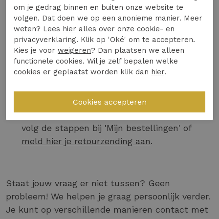
Wat zijn de verzendkosten?
Bij bestellingen
om je gedrag binnen en buiten onze website te
volgen. Dat doen we op een anonieme manier. Meer
boven €99,- betaal je géén verzendkosten.
weten? Lees
hier
alles over onze cookie- en
Daaronder rekenen we €3,95 voor standaard
privacyverklaring. Klik op 'Oké' om te accepteren.
verzending.
Kies je voor
weigeren
? Dan plaatsen we alleen
functionele cookies. Wil je zelf bepalen welke
cookies er geplaatst worden klik dan
hier
.
Hoe kan ik een product retourneren?
Je
kunt binnen 14 dagen na ontvangst je
aankoop retourneren. Log in op je account en
volg de stappen bij 'Mijn bestellingen' of
meld hier je retourzending aan
.
Staat jouw vraag er niet tussen? Geen
probleem! We helpen je graag persoonlijk verder.
Je kunt op verschillende manieren contact met