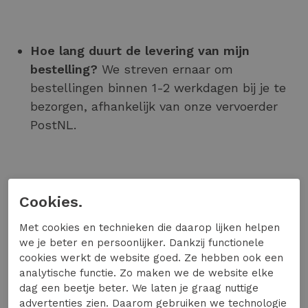
Hoe lang duurt de levering van mijn
bestelling?
We streven ernaar om
bestellingen binnen 1-2 werkdagen bij je te
bezorgen, afhankelijk van onze vervoerder
PostNL.
Kan ik mijn bestelling nog wijzigen?
Cookies.
Wijzigen is helaas niet mogelijk. Je kunt een
bestelling wél nog (laten) annuleren indien
Met cookies en technieken die daarop lijken helpen
deze nog niet is verzonden. Neem hiervoor
we je beter en persoonlijker. Dankzij functionele
direct contact met ons op.
cookies werkt de website goed. Ze hebben ook een
analytische functie. Zo maken we de website elke
dag een beetje beter. We laten je graag nuttige
advertenties zien. Daarom gebruiken we technologie