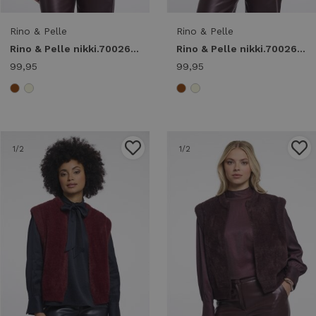
Rino & Pelle
Rino & Pelle
Rino & Pelle nikki.7002611 short faux fur waistcoat Vest 10873 chocolate bean
Rino & Pelle nikki.7002611 short faux fur waistcoat Vest 10866 oat
99,95
99,95
1
/2
1
/2