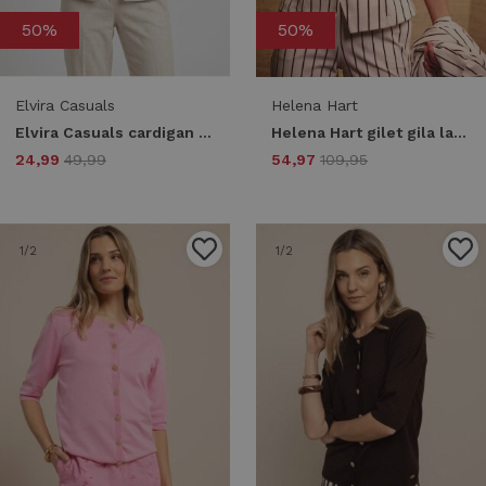
50%
50%
Elvira Casuals
Helena Hart
Elvira Casuals cardigan natasha e3 26-012 Vest 344 creme gold
Helena Hart gilet gila lano streep 7770 Gilets choco
24,99
49,99
54,97
109,95
1
/2
1
/2