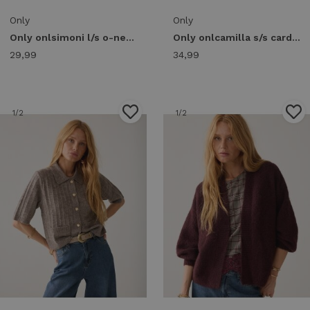
Only
Only
Only onlsimoni l/s o-neck cardigan knt noos Vest mauve wine
Only onlcamilla s/s cardigan knt noos Vest light grey melange
29,99
34,99
1
/2
1
/2