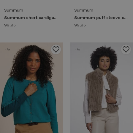
Summum
Summum
Summum short cardigan soft melange knit 7s8019-70088 Vest 742 taupe
Summum puff sleeve cardigan cozy melange knit 7s5844-7997 Vest 335 dark burgundy
99,95
99,95
1
/2
1
/2