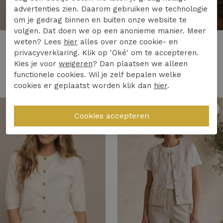
advertenties zien. Daarom gebruiken we technologie
om je gedrag binnen en buiten onze website te
volgen. Dat doen we op een anonieme manier. Meer
weten? Lees
hier
alles over onze cookie- en
Studio Anneloes
Studio Anneloes
privacyverklaring. Klik op 'Oké' om te accepteren.
Studio Anneloes annyka crochet cardigan 13991 Vest 1700 ecru
Studio Anneloes fenna knitted gilet 13987 Gilets 8700 espresso
Kies je voor
weigeren
? Dan plaatsen we alleen
139,95
99,95
functionele cookies. Wil je zelf bepalen welke
cookies er geplaatst worden klik dan
hier
.
1
/2
1
/2