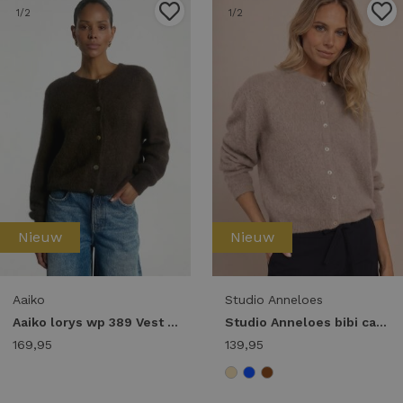
1
/2
1
/2
Nieuw
Nieuw
Aaiko
Studio Anneloes
Aaiko lorys wp 389 Vest 190913 fudge
Studio Anneloes bibi cardigan 14402 Vest 2200 latte
169,95
139,95