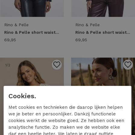
Rino & Pelle
Rino & Pelle
Rino & Pelle short waistcoat elona.5002611 Vest sangria
Rino & Pelle short waistcoat elona.5002611 Vest fudge cloak
69,95
69,95
1
/2
1
/2
Cookies.
Met cookies en technieken die daarop lijken helpen
we je beter en persoonlijker. Dankzij functionele
cookies werkt de website goed. Ze hebben ook een
analytische functie. Zo maken we de website elke
dag een beetje beter. We laten je graag nuttige