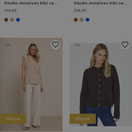
Studio Anneloes bibi cardigan 91545 Vest 1400 kit
Studio Anneloes bibi cardigan 91545 Vest 6900 dark blue
139,95
139,95
1
/2
1
/2
Nieuw
Nieuw