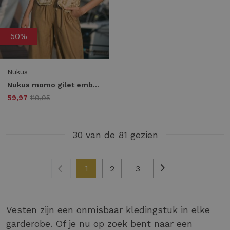
50%
Nukus
Nukus momo gilet embroidery nks08027 Gilets 9 sand
59,97
119,95
30 van de 81 gezien
1
2
3
Vesten zijn een onmisbaar kledingstuk in elke
garderobe. Of je nu op zoek bent naar een