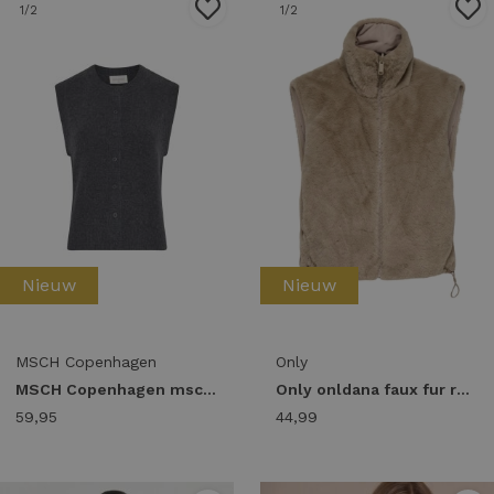
1
/2
1
/2
Nieuw
Nieuw
MSCH Copenhagen
Only
MSCH Copenhagen mschbondie hope vest india ink mel
Only onldana faux fur rev.waistcoat otw cc Vest silver mink
59,95
44,99