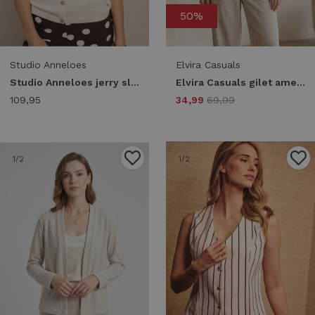
50%
Studio Anneloes
Elvira Casuals
Studio Anneloes jerry sl cardigan 13988 Vest 1700 ecru
Elvira Casuals gilet amelia e3 26-007 Gilets 135 creme
109,95
34,99
69,99
1
/2
1
/2