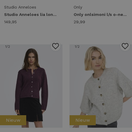
Studio Anneloes
Only
Studio Anneloes lia long gilet 14022 Gilets 8400 camel
Only onlsimoni l/s o-neck cardigan knt noos Vest coffee bean melange
149,95
29,99
1
/2
1
/2
Nieuw
Nieuw