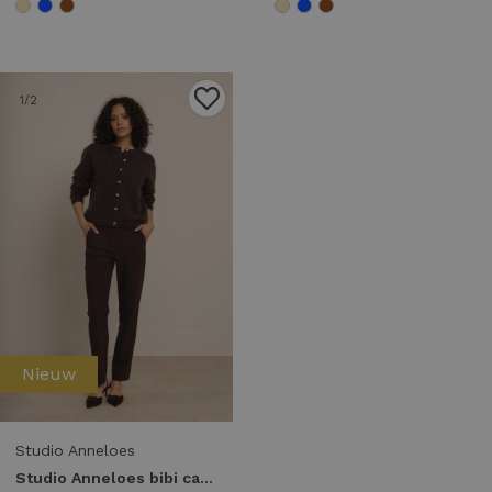
1
/2
Nieuw
Studio Anneloes
Studio Anneloes bibi cardigan 91545 Vest 8700 espresso