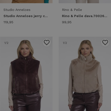
Studio Anneloes
Rino & Pelle
Studio Anneloes jerry colourblock cardigan 14066 Vest 8182 light teal/teal
Rino & Pelle dava.7002611 waistcoat with closure Gilets 11100 mocha latte
119,95
99,95
1
/2
1
/2