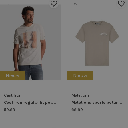
1
/2
1
/2
Nieuw
Nieuw
Cast Iron
Malelions
Cast Iron regular fit peached jersey ctss2608509 Print T-shirts 7555 white down
Malelions sports betting t-shirt mma50026023 Print T-shirts 40032 almond
59,99
69,99