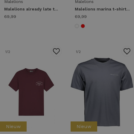
Malelions
Malelions
Malelions already late t-shirt mma50026031 Print T-shirts 40001 white
Malelions marina t-shirt mma50026049 Print T-shirts 40001 white
69,99
69,99
1
/2
1
/2
Nieuw
Nieuw