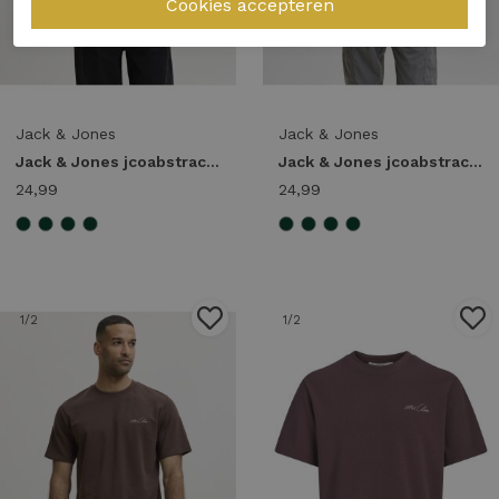
Jack & Jones
Jack & Jones
Jack & Jones jcoabstract flower back print tee ss smu 12311589 Print T-shirts 5178650 laurel wreath
Jack & Jones jcoabstract flower back print tee ss smu 12311589 Print T-shirts 5178646 turbulence
24,99
24,99
1
/2
1
/2