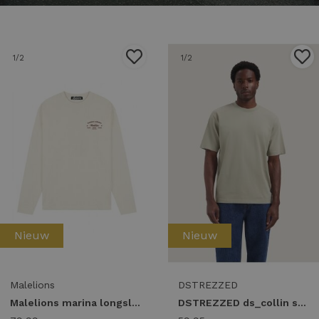
1
/2
1
/2
Nieuw
Nieuw
Malelions
DSTREZZED
Malelions marina longsleeve t-shirt mma50026050 Longsleeves 40002 off-white
DSTREZZED ds_collin ss tee 203012 T-shirts vintage sand