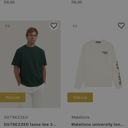
59,95
59,95
1
/2
1
/2
Nieuw
Nieuw
DSTREZZED
Malelions
DSTREZZED lasse tee 203072 T-shirts the green
Malelions university longsleeve t-shirt mma50026037 Longsleeves 40002 off-white