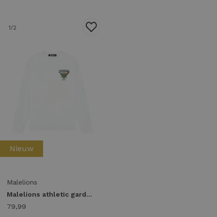
1
/2
Nieuw
Malelions
Malelions athletic garden longsleeve t-shirt mma50026046 Longsleeves 40001 white
79,99