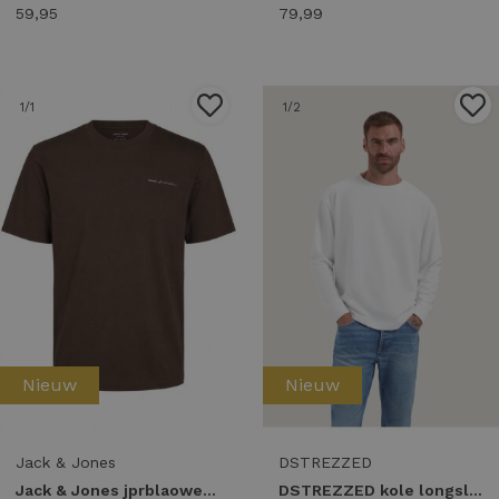
59,95
79,99
1
/1
1
/2
Nieuw
Nieuw
Jack & Jones
DSTREZZED
Jack & Jones jprblaowen ss branding tee sn 12292397 Print T-shirts 5053158 bitter chocolate
DSTREZZED kole longsleeve 221504 Longsleeves white