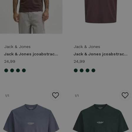
Jack & Jones
Jack & Jones
Jack & Jones jcoabstract flower back print tee ss smu 12311589 Print T-shirts 5178645 java
Jack & Jones jcoabstract flower back print tee ss smu 12311589 Print T-shirts 5178647 fudge
24,99
24,99
1
/1
1
/1