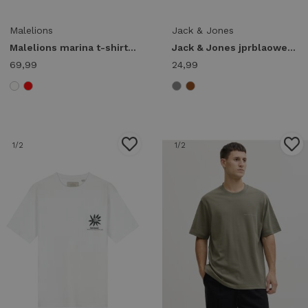
Malelions
Jack & Jones
Malelions marina t-shirt mma50026049 Print T-shirts 45004 burgundy
Jack & Jones jprblaowen ss branding tee sn 12292397 Print T-shirts 5053154 turbulence
69,99
24,99
1
/2
1
/2