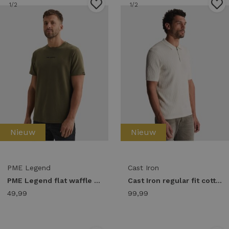
1
/2
1
/2
Nieuw
Nieuw
PME Legend
Cast Iron
PME Legend flat waffle jersey ptss2608564 Overhemd 6447 kalamata
Cast Iron regular fit cotton modal cpss2608850 Poloshirts 7555 white down
49,99
99,99