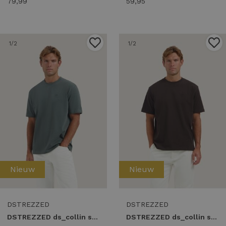
79,99
59,95
1
/2
1
/2
Nieuw
Nieuw
DSTREZZED
DSTREZZED
DSTREZZED ds_collin ss tee 203012 T-shirts grey green
DSTREZZED ds_collin ss tee 203012 T-shirts dk. brown