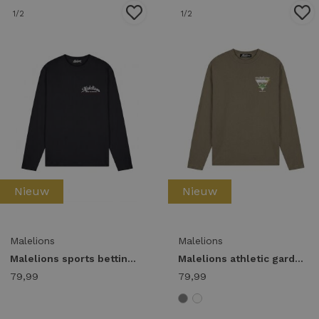
1
/2
1
/2
Nieuw
Nieuw
Malelions
Malelions
Malelions sports betting longsleeve t-shirt mma50026025 Longsleeves 49001 black
Malelions athletic garden longsleeve t-shirt mma50026046 Longsleeves 41015 stone grey
79,99
79,99