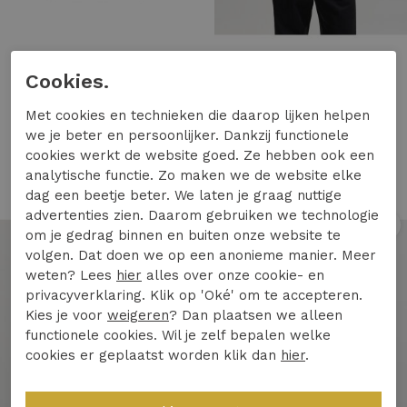
DSTREZZED
Jack & Jones
Cookies.
DSTREZZED ds_lasse artwork tee 203554 T-shirts white
Jack & Jones jprblaowen ss branding tee sn Print T-shirts 4946166 smokey olive
Met cookies en technieken die daarop lijken helpen
69,95
24,99
we je beter en persoonlijker. Dankzij functionele
cookies werkt de website goed. Ze hebben ook een
analytische functie. Zo maken we de website elke
dag een beetje beter. We laten je graag nuttige
advertenties zien. Daarom gebruiken we technologie
1
/2
1
/2
om je gedrag binnen en buiten onze website te
volgen. Dat doen we op een anonieme manier. Meer
weten? Lees
hier
alles over onze cookie- en
privacyverklaring. Klik op 'Oké' om te accepteren.
Kies je voor
weigeren
? Dan plaatsen we alleen
functionele cookies. Wil je zelf bepalen welke
cookies er geplaatst worden klik dan
hier
.