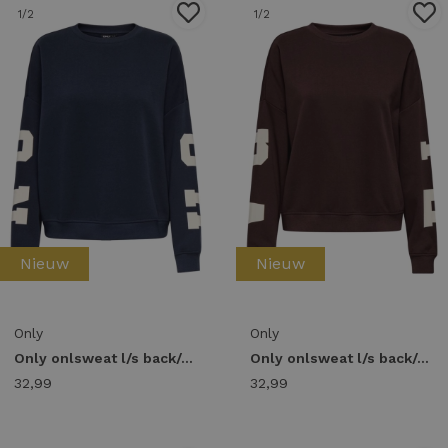
1
/2
1
/2
Nieuw
Nieuw
Only
Only
Only onlsweat l/s back/sleeve print swt noos 15356793 Sweater night sky birch houston print
Only onlsweat l/s back/sleeve print swt noos 15356793 Sweater vineyard wine birch florida print
32,99
32,99