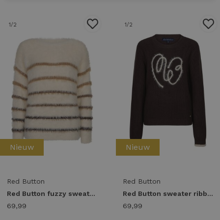
1
/2
1
/2
Nieuw
Nieuw
Red Button
Red Button
Red Button fuzzy sweater & stripe srb5118 Sweater creme/brown
Red Button sweater ribbon logo srb5139 Sweater espresso
69,99
69,99