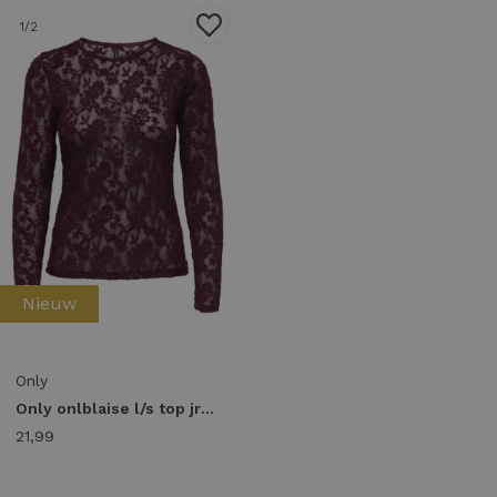
1
/2
Nieuw
Only
Only onlblaise l/s top jrs 15356155 T-shirt Lange mouw fig
21,99