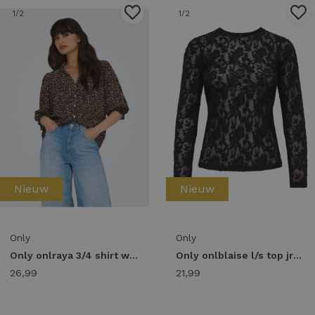
1
/2
1
/2
Nieuw
Nieuw
Only
Only
Only onlraya 3/4 shirt wvn noos 15332997 Blouse silver mink animal
Only onlblaise l/s top jrs 15356155 T-shirt Lange mouw black
26,99
21,99