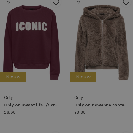
1
/2
1
/2
Nieuw
Nieuw
Only
Only
Only onlsweat life l/s crew o.size state noos 15254183 Sweater fig iconic - teddy
Only onlnewanna contact sherpa jkt otw noos 15300635 Winterjassen walnut
26,99
39,99