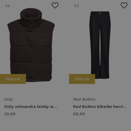
1
/2
1
/2
Nieuw
Nieuw
Only
Red Button
Only onlsandra teddy waistcoat life otw noos 15320630 Gilets seal brown
Red Button bibette herringbone srb5172 Flare darkblue-l33
39,99
69,99