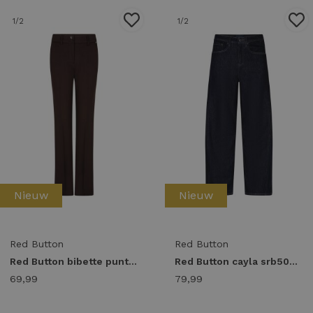
1
/2
1
/2
Nieuw
Nieuw
Red Button
Red Button
Red Button bibette punta l33 srb5019 Broek espresso-l33
Red Button cayla srb5091 Barrel fit darkblue-l28
69,99
79,99