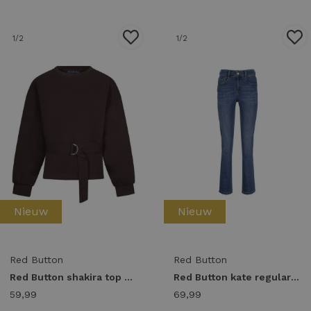
1
/2
1
/2
Nieuw
Nieuw
Red Button
Red Button
Red Button shakira top & belt scuba srb4996 T-shirt Lange mouw espresso
Red Button kate regular fit srb3821 Regular fit stone used
59,99
69,99