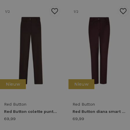
1
/2
1
/2
Nieuw
Nieuw
Red Button
Red Button
Red Button colette punta l33 srb5144 Broek espresso-l33
Red Button diana smart srb5037 Broek burgundy-l30
69,99
69,99