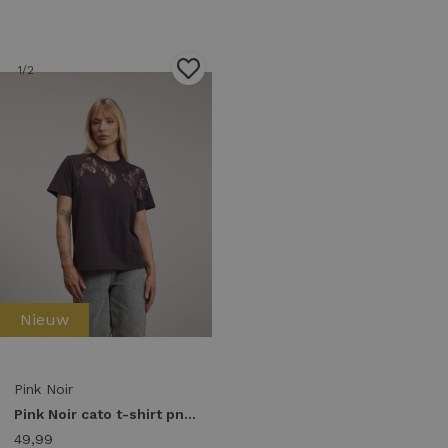
1
/2
Nieuw
Pink Noir
Pink Noir cato t-shirt pn22243288 T-shirt Korte mouw 206 ganache
49,99