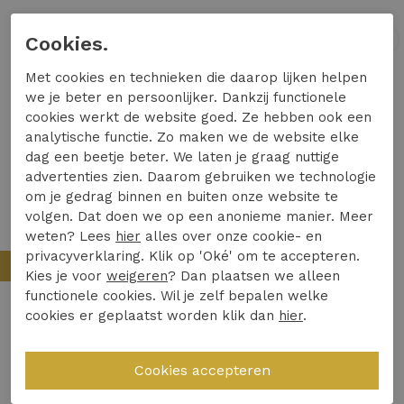
Cookies.
1
/2
1
/2
Met cookies en technieken die daarop lijken helpen
we je beter en persoonlijker. Dankzij functionele
cookies werkt de website goed. Ze hebben ook een
analytische functie. Zo maken we de website elke
dag een beetje beter. We laten je graag nuttige
advertenties zien. Daarom gebruiken we technologie
om je gedrag binnen en buiten onze website te
volgen. Dat doen we op een anonieme manier. Meer
weten? Lees
hier
alles over onze cookie- en
privacyverklaring. Klik op 'Oké' om te accepteren.
Nieuw
Nieuw
Kies je voor
weigeren
? Dan plaatsen we alleen
functionele cookies. Wil je zelf bepalen welke
cookies er geplaatst worden klik dan
hier
.
Red Button
Red Button
Red Button diana smart srb5037 Broek espresso-l30
Red Button relax jog colour srb5022 Broek clay-l31
69,99
69,99