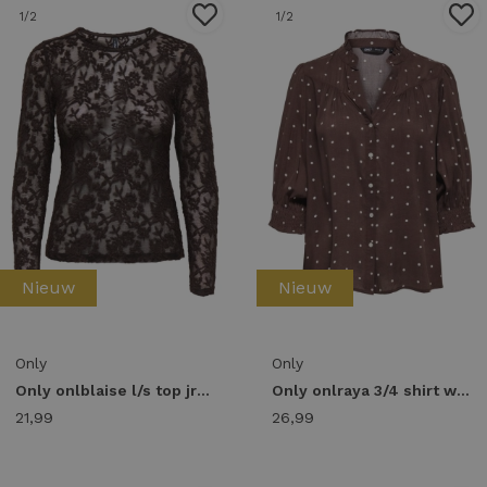
1
/2
1
/2
Nieuw
Nieuw
Only
Only
Only onlblaise l/s top jrs 15356155 T-shirt Lange mouw coffee bean
Only onlraya 3/4 shirt wvn noos 15332997 Blouse deep mahogany dots
21,99
26,99