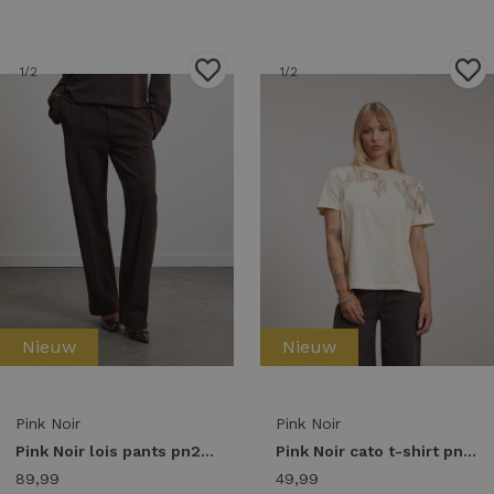
1
/2
1
/2
Nieuw
Nieuw
Pink Noir
Pink Noir
Pink Noir lois pants pn22243271 Broek 206 ganache
Pink Noir cato t-shirt pn22243288 T-shirt Korte mouw 113 lamb's wool
89,99
49,99