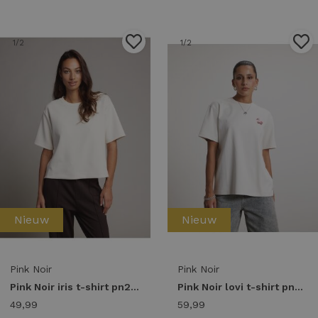
1
/2
1
/2
Nieuw
Nieuw
Pink Noir
Pink Noir
Pink Noir iris t-shirt pn22243071 T-shirt Korte mouw 101 off-white
Pink Noir lovi t-shirt pn22243262 T-shirt Korte mouw 110 eggnog
49,99
59,99