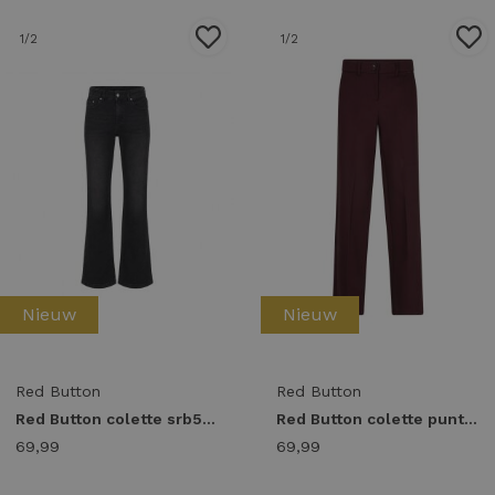
1
/2
1
/2
Nieuw
Nieuw
Red Button
Red Button
Red Button colette srb5000 Regular fit black used-l33
Red Button colette punta l33 srb5144 Broek burgundy-l33
69,99
69,99