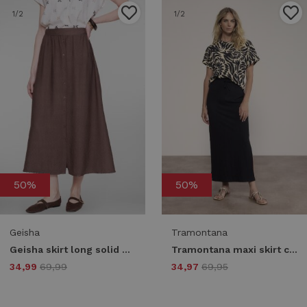
1
/2
1
/2
50%
50%
Geisha
Tramontana
Geisha skirt long solid 66340-70 775 brown
Tramontana maxi skirt cotton slub e02-20-201 009000-black
34,99
69,99
34,97
69,95