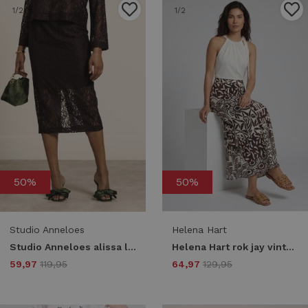
1
/2
1
/2
50%
50%
Studio Anneloes
Helena Hart
Studio Anneloes alissa lace skirt 13758 8700 espresso
Helena Hart rok jay vinty 7798 Skort choco
59,97
119,95
64,97
129,95