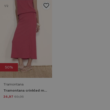
1
/2
50%
Tramontana
Tramontana crinkled maxi skirt t02-20-201 004250-raspberry
34,97
69,95