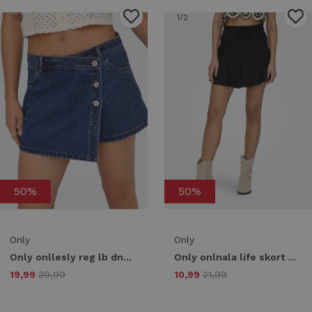
1
/2
1
/2
50%
50%
Only
Only
Only onllesly reg lb dnm skort bj noos 15256608 Skort dark blue denim
Only onlnala life skort wvn noos 15322967 Skort black
19,99
39,99
10,99
21,99