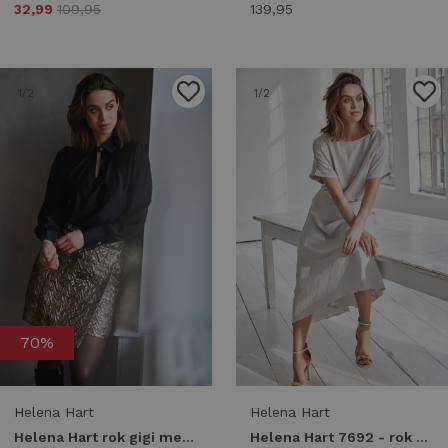
32,99
109,95
139,95
1
/2
1
/2
70%
Helena Hart
Helena Hart
Helena Hart rok gigi metalic 7695 zwart - brons
Helena Hart 7692 - rok sparkle stone