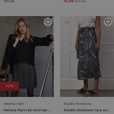
129,95
32,99
109,95
1
/2
1
/2
70%
Helena Hart
Studio Anneloes
Helena Hart rok mini lano ruit 7698 Skort grijs
Studio Anneloes lara summer dot pareo skirt 13029 Skort 6917 dark blue/ecru