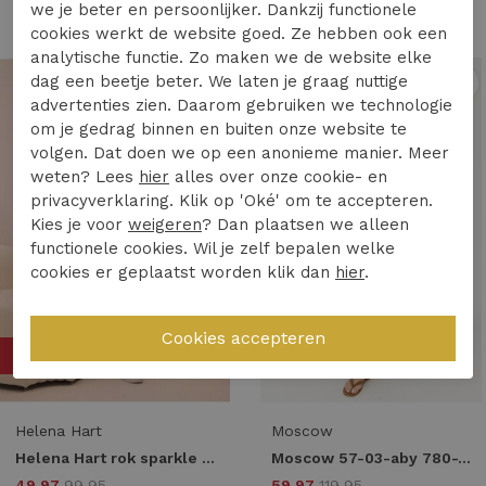
we je beter en persoonlijker. Dankzij functionele
cookies werkt de website goed. Ze hebben ook een
analytische functie. Zo maken we de website elke
dag een beetje beter. We laten je graag nuttige
1
/2
1
/2
advertenties zien. Daarom gebruiken we technologie
om je gedrag binnen en buiten onze website te
volgen. Dat doen we op een anonieme manier. Meer
weten? Lees
hier
alles over onze cookie- en
privacyverklaring. Klik op 'Oké' om te accepteren.
Kies je voor
weigeren
? Dan plaatsen we alleen
functionele cookies. Wil je zelf bepalen welke
cookies er geplaatst worden klik dan
hier
.
50%
50%
Helena Hart
Moscow
Helena Hart rok sparkle 7692 Skort roze
Moscow 57-03-aby 780-1 flake solid
49,97
99,95
59,97
119,95