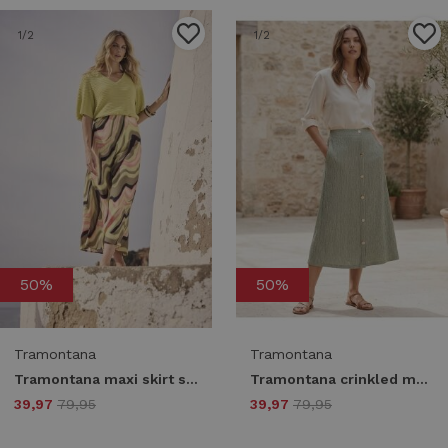
1
/2
1
/2
50%
50%
Tramontana
Tramontana
Tramontana maxi skirt sunset desert c18-19-201 099992-printmulticolours
Tramontana crinkled maxi skirt e02-19-201 006156-aloemelange
39,97
79,95
39,97
79,95