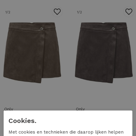
1
/2
1
/2
Only
Only
Only onlrinea skort cc swt 15377124 Skort 5101380 carafe
Only onlrinea skort cc swt 15377124 Skort 5043011 bracken
Cookies.
29,99
29,99
Met cookies en technieken die daarop lijken helpen