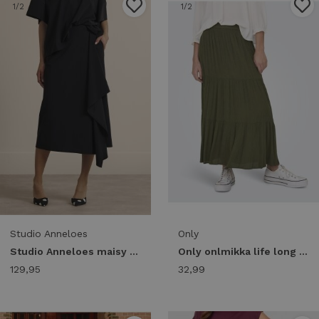
1
/2
1
/2
Studio Anneloes
Only
Studio Anneloes maisy skirt 14421 9000 black
Only onlmikka life long skirt wvn noos 15324808 Skort grape leaf
129,95
32,99