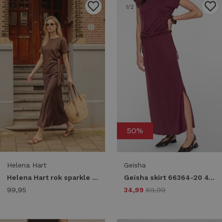
1
/2
1
/2
50%
Helena Hart
Geisha
Helena Hart rok sparkle 7692 Skort havanna
Geisha skirt 66364-20 470 bordeaux
99,95
34,99
69,99