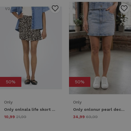
1
/2
1
/2
50%
50%
Only
Only
Only onlnala life skort wvn noos Skort pumice stone leo
Only onlonur pearl deco skirt dnm red dot Skort light medium blue denim
10,99
21,99
34,99
69,99