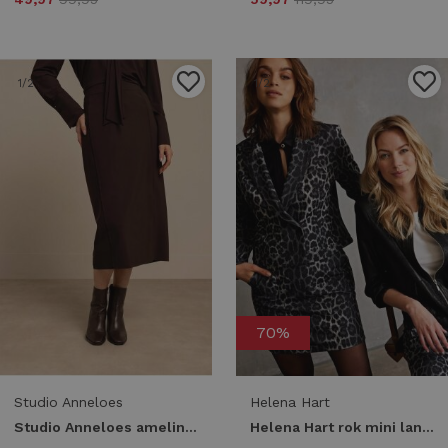
1
/2
1
/2
70%
Studio Anneloes
Helena Hart
Studio Anneloes amelina skirt 13610 8700 espresso
Helena Hart rok mini lano jaxx 7697jaxx grijs