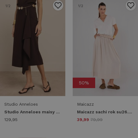
1
/2
1
/2
50%
Studio Anneloes
Maicazz
Studio Anneloes maisy skirt 13883 8700 espresso
Maicazz sachi rok su26.50.036 sand
129,95
39,99
79,99