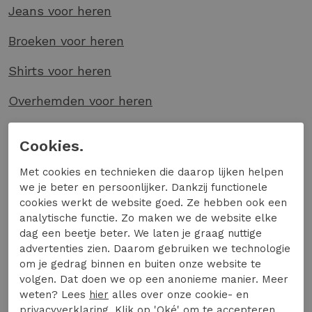
Jeans voor heren
Broeken voor heren
Shirts voor heren
Overhemden voor heren
Truien voor heren
Cookies.
Sweaters voor heren
en nog veel meer mooie
Met cookies en technieken die daarop lijken helpen
items!
we je beter en persoonlijker. Dankzij functionele
cookies werkt de website goed. Ze hebben ook een
Ons gehele aanbod herenkleding vind je hier
.
analytische functie. Zo maken we de website elke
Shop The Look op
dag een beetje beter. We laten je graag nuttige
advertenties zien. Daarom gebruiken we technologie
Expresswear.nl
om je gedrag binnen en buiten onze website te
volgen. Dat doen we op een anonieme manier. Meer
Speciaal voor een ieder die wel wat extra
weten? Lees
hier
alles over onze cookie- en
privacyverklaring. Klik op 'Oké' om te accepteren.
inspiratie kan gebruiken tijdens het