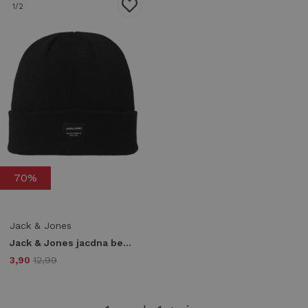
1
/2
70%
Jack & Jones
Jack & Jones jacdna beanie noos 12092815 Mutsen black
3,90
12,99