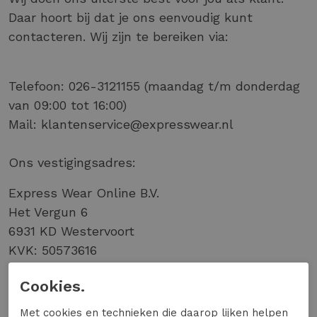
Daar hoort bij dat je ons eenvoudig kunt
contacteren. Wij zijn te bereiken via:
Telefoon: 026-3121155 (maandag t/m donderdag
van 09:00 tot 16:00)
Mail: klantenservice@expresswear.nl
Ons vestigingsadres:
Express Wear Online B.V.
Het Vergun 6
6931 KD Westervoort
KVK: 50573616
BTW: NL822812344B01
Cookies.
Met cookies en technieken die daarop lijken helpen