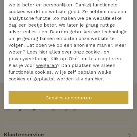
we je beter en persoonlijker. Dankzij functionele
cookies werkt de website goed. Ze hebben ook een
analytische functie. Zo maken we de website elke
dag een beetje beter. We laten je graag nuttige
advertenties zien. Daarom gebruiken we technologie
We vinden het belangrijk dat reviews een zo
om je gedrag binnen en buiten onze website te
goed mogelijk beeld geven over onze producten
volgen. Dat doen we op een anonieme manier. Meer
en service. Onze beoordelingen worden daarom,
weten? Lees
hier
alles over onze cookie- en
privacyverklaring. Klik op 'Oké' om te accepteren.
onpartijdig, beheerd door
WebwinkelKeur
.
Kies je voor
weigeren
? Dan plaatsen we alleen
functionele cookies. Wil je zelf bepalen welke
cookies er geplaatst worden klik dan
hier
.
Klantenservice