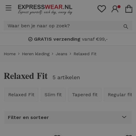
Bonuspunten
: spaar voor
KORTING!
Home
Heren kleding
Jeans
Relaxed Fit
Relaxed Fit
5 artikelen
Relaxed Fit
Slim fit
Tapered fit
Regular fit
Filter en sorteer