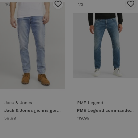
1
/2
1
/2
Jack & Jones
PME Legend
Jack & Jones jjichris jjoriginal sbd 920 noos 12193398 Relaxed Fit blue denim
PME Legend commander 3.0 ptr180-ufb Relaxed Fit used fresh blue
59,99
119,99