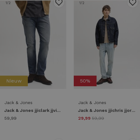
1
/2
1
/2
Nieuw
50%
Jack & Jones
Jack & Jones
Jack & Jones jjiclark jjvintage cb 169 noos 12300807 5050629 blue denim
Jack & Jones jjichris jjoriginal ns 402 Relaxed Fit blue denim
59,99
29,99
59,99