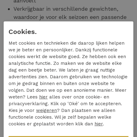
aanvoelt
Verkrijgbaar in verschillende gewichten,
waardoor je voor elk seizoen een passende
jeans vindt
Cookies.
Merken als
PME Legend
hebben relaxed fit jeans
Met cookies en technieken die daarop lijken helpen
geperfectioneerd met innovatieve materialen die
we je beter en persoonlijker. Dankzij functionele
duurzaamheid combineren met comfort. De
cookies werkt de website goed. Ze hebben ook een
broeken behouden hun vorm, zelfs na veelvuldig
analytische functie. Zo maken we de website elke
dag een beetje beter. We laten je graag nuttige
wassen, waardoor je lang plezier hebt van je
advertenties zien. Daarom gebruiken we technologie
aankoop. Voor heren die waarde hechten aan
om je gedrag binnen en buiten onze website te
bewegingsvrijheid zonder in te leveren op stijl, is
volgen. Dat doen we op een anonieme manier. Meer
de relaxed fit jeans de ideale keuze voor zowel
weten? Lees
hier
alles over onze cookie- en
privacyverklaring. Klik op 'Oké' om te accepteren.
werk als vrije tijd.
Kies je voor
weigeren
? Dan plaatsen we alleen
Topmerken in relaxed fit bij
functionele cookies. Wil je zelf bepalen welke
cookies er geplaatst worden klik dan
hier
.
Expresswear.nl