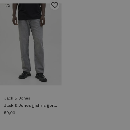
1
/2
Jack & Jones
Jack & Jones jjichris jjoriginal sbd 020 noos 12209663 Relaxed Fit 3962512 grey denim
59,99