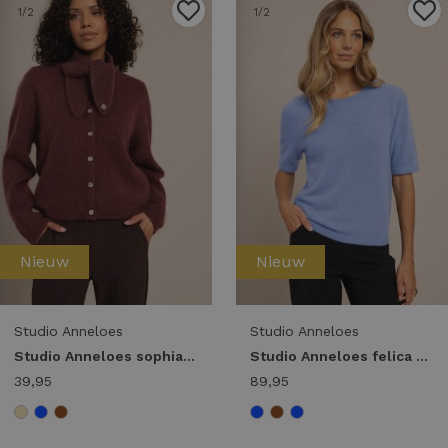
1
/2
1
/2
Nieuw
Nieuw
Studio Anneloes
Studio Anneloes
Studio Anneloes sophia scarf 14403 Sjaals 8600 chestnut
Studio Anneloes felica pullover 14404 Trui korte mouw 6000 sky blue
39,95
89,95