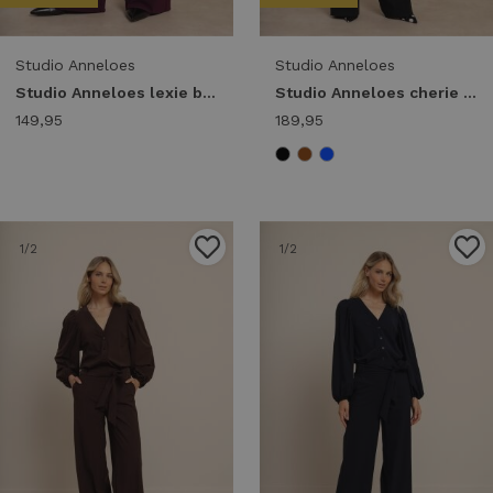
Studio Anneloes
Studio Anneloes
Studio Anneloes lexie bonded trousers 94802 Broek 3800 blackberry
Studio Anneloes cherie jumpsuit 94854 Jumpsuit 9000 black
149,95
189,95
1
/2
1
/2