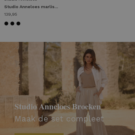
Studio Anneloes marlise barrel trousers 94861 Broek 9000 black
139,95
Studio Anneloes Broeken
Maak de set compleet