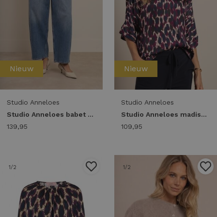
Nieuw
Nieuw
Studio Anneloes
Studio Anneloes
Studio Anneloes babet denim trousers 94862 Barrel fit 6303 mid jeans
Studio Anneloes madison animal top 14007 T-shirt Korte mouw 9997 multi color
139,95
109,95
1
/2
1
/2