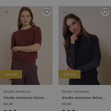
1
/2
1
/2
Nieuw
Nieuw
Studio Anneloes
Studio Anneloes
Studio Anneloes felica pullover 14404 Trui korte mouw 8600 chestnut
Studio Anneloes felica pullover 14404 Trui korte mouw 6900 dark blue
89,95
89,95