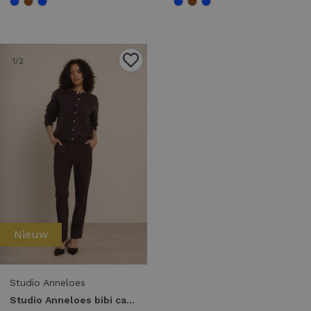
1
/2
Nieuw
Studio Anneloes
Studio Anneloes bibi cardigan 91545 Vest 8700 espresso