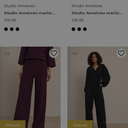
Studio Anneloes
Studio Anneloes
Studio Anneloes marlise barrel trousers 94861 Broek 8700 espresso
Studio Anneloes marlise barrel trousers 94861 Broek 6900 dark blue
139,95
139,95
1
/2
1
/2
Nieuw
Nieuw