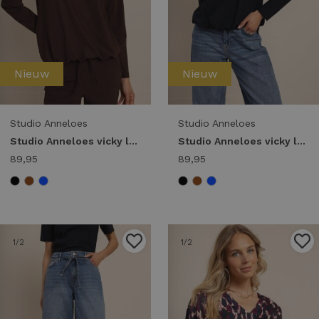
Nieuw
Nieuw
Studio Anneloes
Studio Anneloes
Studio Anneloes vicky ls shirt 94858 T-shirt Lange mouw 8700 espresso
Studio Anneloes vicky ls shirt 94858 T-shirt Lange mouw 6900 dark blue
89,95
89,95
1
/2
1
/2