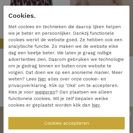
Cookies.
Met cookies en technieken die daarop lijken helpen
we je beter en persoonlijker. Dankzij functionele
cookies werkt de website goed. Ze hebben ook een
Nieuw
Nieuw
analytische functie. Zo maken we de website elke
dag een beetje beter. We laten je graag nuttige
advertenties zien. Daarom gebruiken we technologie
Studio Anneloes
Studio Anneloes
om je gedrag binnen en buiten onze website te
Studio Anneloes charleze animal top 14008 T-shirt Korte mouw 9997 multi color
Studio Anneloes bibi cardigan 14402 Vest 2200 latte
volgen. Dat doen we op een anonieme manier. Meer
weten? Lees
hier
alles over onze cookie- en
119,95
139,95
privacyverklaring. Klik op 'Oké' om te accepteren.
Kies je voor
weigeren
? Dan plaatsen we alleen
functionele cookies. Wil je zelf bepalen welke
cookies er geplaatst worden klik dan
hier
.
1
/2
1
/2