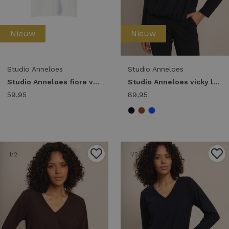
Nieuw
Nieuw
Studio Anneloes
Studio Anneloes
Studio Anneloes fiore vneck t-shirt 94855 T-shirt Korte mouw 1000 white
Studio Anneloes vicky ls shirt 94858 T-shirt Lange mouw 9000 black
59,95
89,95
1
/2
1
/2