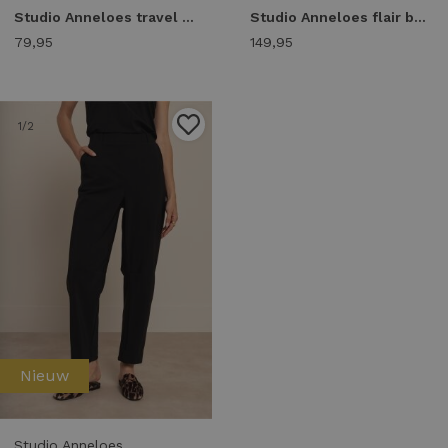
Studio Anneloes travel tee 94813 T-shirt Korte mouw 8700 espresso
Studio Anneloes flair bonded trousers 94800 Flared 3800 blackberry
79,95
149,95
1
/2
Nieuw
Studio Anneloes