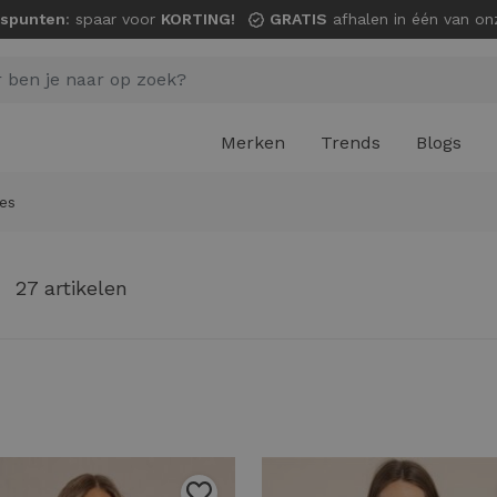
spunten
: spaar voor
KORTING!
GRATIS
afhalen in één van onze wi
Merken
Trends
Blogs
es
27 artikelen