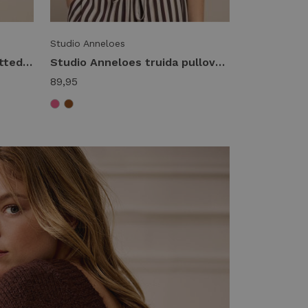
Studio Anneloes
Studio Anneloes leona knitted top 13921 Trui korte mouw 2100 butter yellow
Studio Anneloes truida pullover 13917 Trui korte mouw 4400 pop pink
89,95