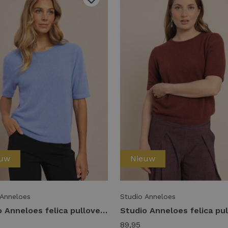
euw
Nieuw
 Anneloes
Studio Anneloes
Studio Anneloes felica pullover 14404 Trui korte mouw 6000 sky blue
89,95