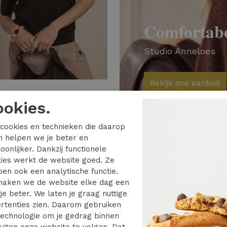
Comfortabe
Studio Anneloes
Bekijk ons aanbod
 Anneloes
ookies.
Studio Anneloes truida pullover 13917 Trui korte mouw 8700 espresso
cookies en technieken die daarop
en helpen we je beter en
oonlijker. Dankzij functionele
ies werkt de website goed. Ze
en ook een analytische functie.
aken we de website elke dag een
je beter. We laten je graag nuttige
rtenties zien. Daarom gebruiken
echnologie om je gedrag binnen
uiten onze website te volgen. Dat