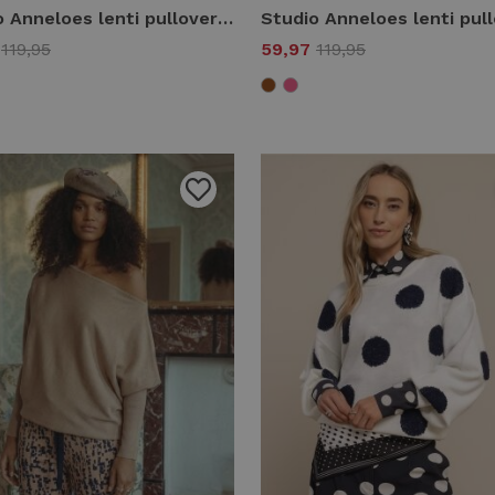
Studio Anneloes lenti pullover 13812 Trui korte mouw 8700 espresso
7
119,95
59,97
119,95