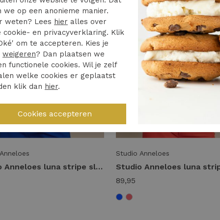
 we op een anonieme manier.
r weten? Lees
hier
alles over
 cookie- en privacyverklaring. Klik
Oké' om te accepteren. Kies je
r
weigeren
? Dan plaatsen we
en functionele cookies. Wil je zelf
len welke cookies er geplaatst
den klik dan
hier
.
 Anneloes
Studio Anneloes
Studio Anneloes luna stripe sl pullover 13827 Trui korte mouw 7311 electric blue/offwhite
89,95