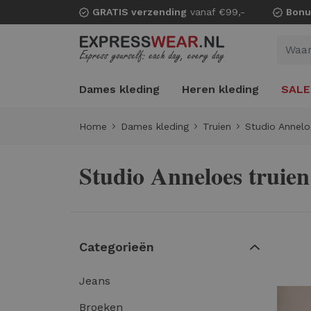
GRATIS verzending
vanaf €99,-
Bonu
Dames kleding
Heren kleding
SALE
Home
Dames kleding
Truien
Studio Annelo
Studio Anneloes truien
Categorieën
Jeans
Broeken