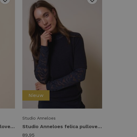
Nieuw
Studio Anneloes
Studio Anneloes felica pullover 14404 Trui korte mouw 8600 chestnut
Studio Anneloes felica pullover 14404 Trui korte mouw 6900 dark blue
89,95