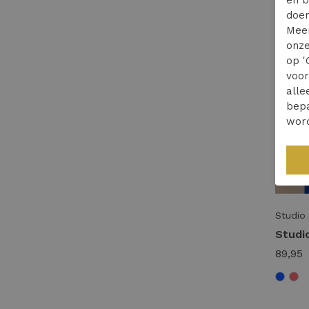
doen
Mee
onze
op '
voo
alle
bepa
wor
Studio
89,95