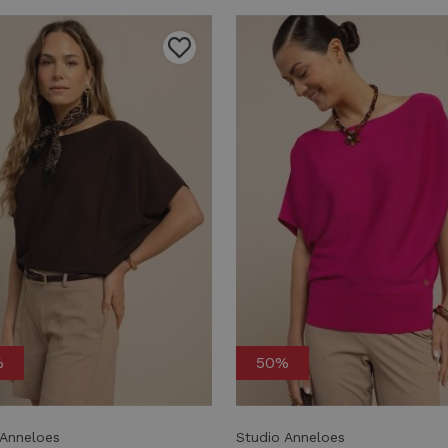
%
50%
 Anneloes
Studio Anneloes