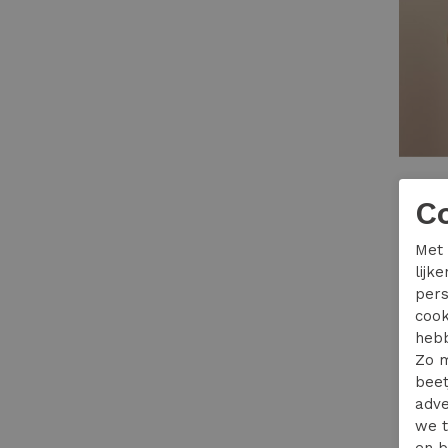
Studio
C
89,95
Met 
lijk
pers
cook
hebb
Zo m
beet
adve
we t
en b