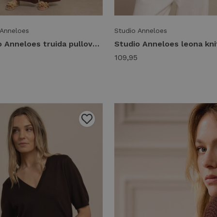
 Anneloes
Studio Anneloes
Studio Anneloes truida pullover 13989 Trui korte mouw 8600 chestnut
109,95