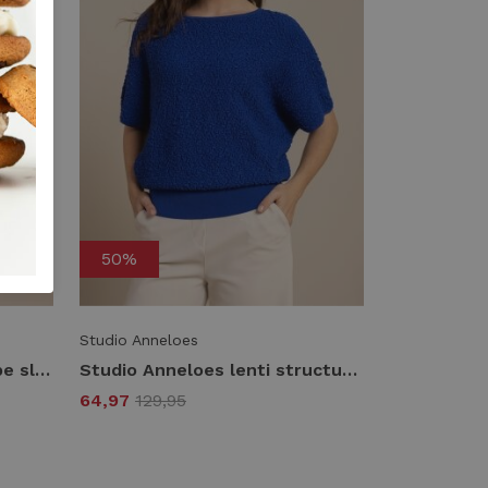
50%
Studio Anneloes
Studio Anneloes luna stripe sl pullover 13827 Trui korte mouw 2811 coral red/offwhite
Studio Anneloes lenti structure pullover 13769 Trui korte mouw 7301 electric blue
64,97
129,95