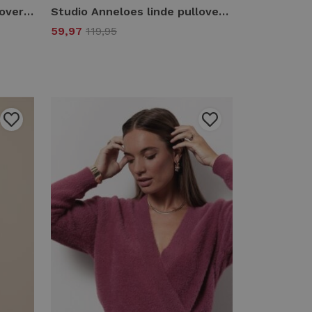
Studio Anneloes lenti pullover 13812 Trui korte mouw 5500 new fuchsia
Studio Anneloes linde pullover 13602 Trui 7600 dark sage green
59,97
119,95