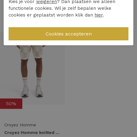
Kies je voor
weigeren
? Dan plaatsen we alleen
40,00
80,00
40,00
80,00
functionele cookies. Wil je zelf bepalen welke
cookies er geplaatst worden klik dan
hier
.
1
/2
50%
Croyez Homme
Croyez Homme knitted checkerboard shorts cr1-hs25-47 Korte broeken 941 off-white/beige