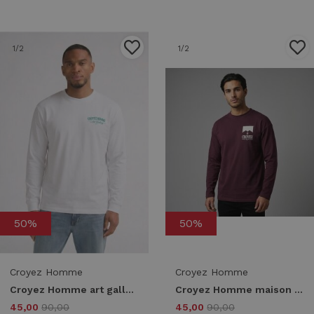
1
/2
1
/2
50%
50%
Croyez Homme
Croyez Homme
Croyez Homme art gallery longsleeve cra30026055 Longsleeves 40001 white
Croyez Homme maison fumes longsleeve cra20026013 Longsleeves 45004 burgundy
45,00
90,00
45,00
90,00