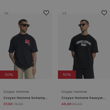
1
/2
1
/2
50%
50%
Croyez Homme
Croyez Homme
Croyez Homme botanique t-shirt crb30026057 Print T-shirts 45005 black/red
Croyez Homme heavyweight atelier t-shirt crb30026003 Print T-shirts 49001 black
37,50
75,00
40,00
80,00