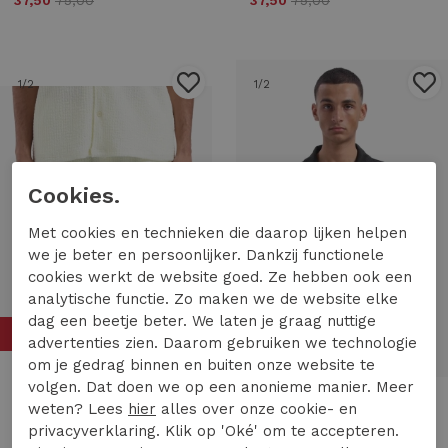
37,50
75,00
37,50
75,00
1
/2
1
/2
Cookies.
Met cookies en technieken die daarop lijken helpen
we je beter en persoonlijker. Dankzij functionele
cookies werkt de website goed. Ze hebben ook een
analytische functie. Zo maken we de website elke
dag een beetje beter. We laten je graag nuttige
50%
50%
advertenties zien. Daarom gebruiken we technologie
om je gedrag binnen en buiten onze website te
volgen. Dat doen we op een anonieme manier. Meer
Croyez Homme
Croyez Homme
weten? Lees
hier
alles over onze cookie- en
Croyez Homme zeplin seersucker shorts cr1-hs25-11 Korte broeken 333 off-white
Croyez Homme grand casablanca mesh shirt cr1-hs25-23 Overhemd 904 black/white
privacyverklaring. Klik op 'Oké' om te accepteren.