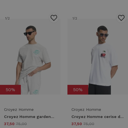
1
/2
1
/2
50%
50%
Croyez Homme
Croyez Homme
Croyez Homme gardener t-shirt crb30026047 Print T-shirts 41002 light grey
Croyez Homme cerise d'amour t-shirt crb30026085 Print T-shirts 40001 white
37,50
75,00
37,50
75,00