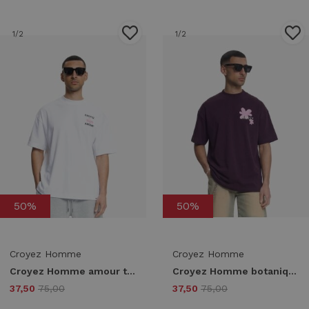
1
/2
1
/2
50%
50%
Croyez Homme
Croyez Homme
Croyez Homme amour t-shirt cra40026045 Print T-shirts 40001 white
Croyez Homme botanique t-shirt crb30026057 Print T-shirts 45004 burgundy
37,50
75,00
37,50
75,00