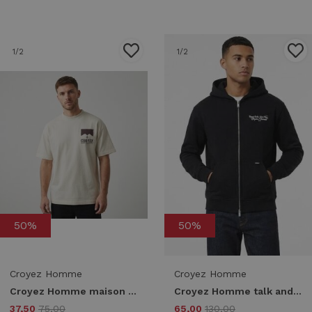
1
/2
1
/2
50%
50%
Croyez Homme
Croyez Homme
Croyez Homme maison fumes t-shirt cra20026015 Print T-shirts 40002 off-white
Croyez Homme talk and play zip hoodie crb20026001 Hoodies 49001 black
37,50
75,00
65,00
130,00