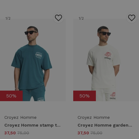
1
/2
1
/2
50%
50%
Croyez Homme
Croyez Homme
Croyez Homme stamp t-shirt crb30026023 Print T-shirts 43014 dark teal
Croyez Homme gardener t-shirt crb30026047 Print T-shirts 40002 off-white
37,50
75,00
37,50
75,00