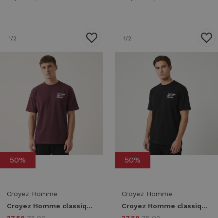
1
/2
1
/2
50%
50%
Croyez Homme
Croyez Homme
Croyez Homme classique t-shirt crb20026011 Print T-shirts 45004 burgundy
Croyez Homme classique t-shirt crb20026011 Print T-shirts 49001 black