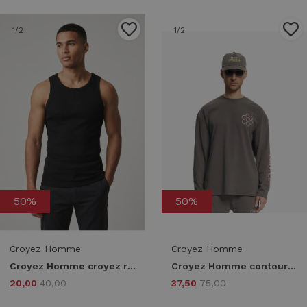
1
/2
1
/2
50%
50%
Croyez Homme
Croyez Homme
Croyez Homme croyez ribbed tank top Tanktops black
Croyez Homme contour de la fleur t-shirt cra40026069 Print T-shirts 5022 washed brown
20,00
40,00
37,50
75,00