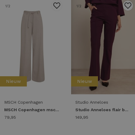
1
/2
1
/2
Nieuw
Nieuw
MSCH Copenhagen
Studio Anneloes
MSCH Copenhagen mschmarceli hw pants long warm lgm
Studio Anneloes flair bonded trousers 94800 Flared 3800 blackberry
79,95
149,95