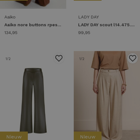
Aaiko
LADY DAY
Aaiko nore buttons rpes 345 Broek 191227 sorrel horse
LADY DAY scout l14.475.3407 Broek deep forest
134,95
99,95
1
/2
1
/2
Nieuw
Nieuw