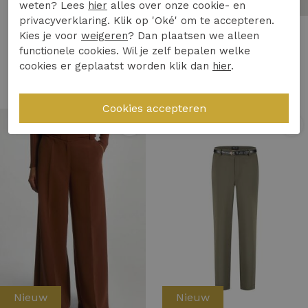
weten? Lees
hier
alles over onze cookie- en
privacyverklaring. Klik op 'Oké' om te accepteren.
Helena Hart
Aaiko
Kies je voor
weigeren
? Dan plaatsen we alleen
functionele cookies. Wil je zelf bepalen welke
Helena Hart broek soul biker 7602 Broek choco
Aaiko chantalle rpes 345 Broek 190913 fudge
cookies er geplaatst worden klik dan
hier
.
149,95
129,95
1
/2
1
/2
Nieuw
Nieuw