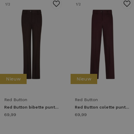
1
/2
1
/2
Nieuw
Nieuw
Red Button
Red Button
Red Button bibette punta l33 srb5019 Broek espresso-l33
Red Button colette punta l33 srb5144 Broek burgundy-l33
69,99
69,99