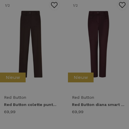
1
/2
1
/2
Nieuw
Nieuw
Red Button
Red Button
Red Button colette punta l33 srb5144 Broek espresso-l33
Red Button diana smart srb5037 Broek burgundy-l30
69,99
69,99