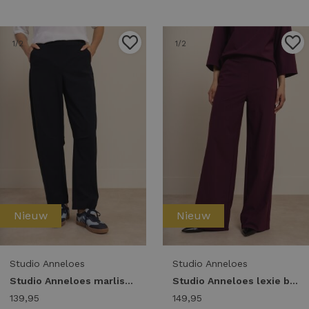
1
/2
1
/2
Nieuw
Nieuw
Studio Anneloes
Studio Anneloes
Studio Anneloes marlise barrel trousers 94861 Broek 6900 dark blue
Studio Anneloes lexie bonded trousers 94802 Broek 3800 blackberry
139,95
149,95