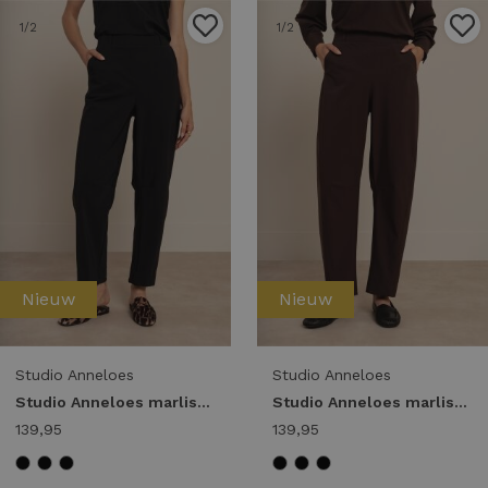
1
/2
1
/2
Nieuw
Nieuw
Studio Anneloes
Studio Anneloes
Studio Anneloes marlise barrel trousers 94861 Broek 9000 black
Studio Anneloes marlise barrel trousers 94861 Broek 8700 espresso
139,95
139,95