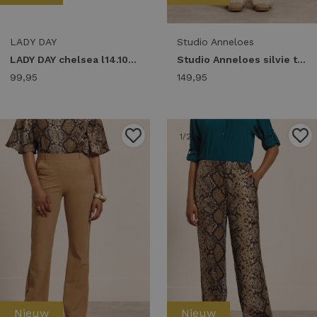
LADY DAY
Studio Anneloes
LADY DAY chelsea l14.101.3448 Broek deep forest
Studio Anneloes silvie trousers 14023 Broek 8400 camel
99,95
149,95
1
/2
1
/2
Nieuw
Nieuw