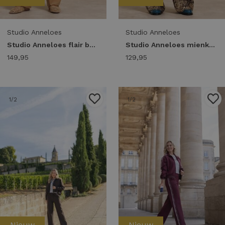
Studio Anneloes
Studio Anneloes
Studio Anneloes flair bonded trousers 14043 Flared 8400 camel
Studio Anneloes mienke snake trousers 14055 Broek 8487 camel/espresso
149,95
129,95
1
/2
1
/2
Nieuw
Nieuw