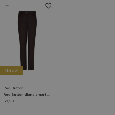
1
/2
Nieuw
Red Button
Red Button diana smart srb5037 Broek espresso-l30
69,99