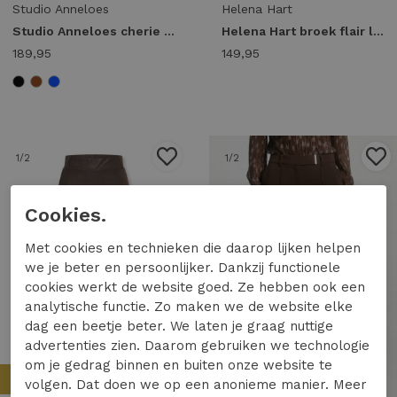
Studio Anneloes
Helena Hart
Studio Anneloes cherie jumpsuit 94854 Jumpsuit 6900 dark blue
Helena Hart broek flair lano lurex 7853 Flared burgundy
189,95
149,95
1
/2
1
/2
Cookies.
Met cookies en technieken die daarop lijken helpen
we je beter en persoonlijker. Dankzij functionele
cookies werkt de website goed. Ze hebben ook een
analytische functie. Zo maken we de website elke
dag een beetje beter. We laten je graag nuttige
advertenties zien. Daarom gebruiken we technologie
om je gedrag binnen en buiten onze website te
Nieuw
Nieuw
volgen. Dat doen we op een anonieme manier. Meer