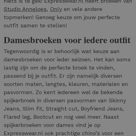
niets is te gek! Expresswear.nl heeft broeken van
Studio Anneloes
,
Only
en vele andere
topmerken! Genoeg keuze om jouw perfecte
outfit samen te stellen!
Damesbroeken voor iedere outfit
Tegenwoordig is er behoorlijk wat keuze aan
damesbroeken voor ieder seizoen. Het kan soms
lastig zijn om de perfecte broek te vinden,
passend bij je outfit. Er zijn namelijk diversen
soorten maten, lengtes, kleuren, materialen en
pasvormen. Zo kent iedereen wel de bekende
spijkerbroek in diversen pasvormen van Skinny
Jeans, Slim fit, Straight cut, Boyfriend Jeans,
Flared leg, Bootcut en nog veel meer. Naast
spijkerbroeken voor dames vind je op
Expresswear.nl ook prachtige chino’s voor een