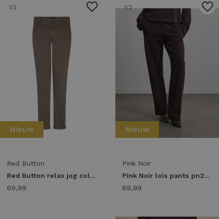
1
/2
1
/2
Nieuw
Nieuw
Red Button
Pink Noir
Red Button relax jog colour srb5022 Broek clay-l31
Pink Noir lois pants pn22243271 Broek 206 ganache
69,99
89,99