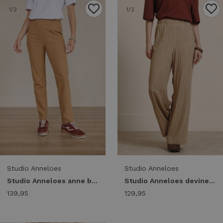
1
/2
1
/2
Studio Anneloes
Studio Anneloes
Studio Anneloes anne bonded trousers 14044 Broek 8400 camel
Studio Anneloes devine stripe trousers 14057 Broek 8490 camel/black
139,95
129,95