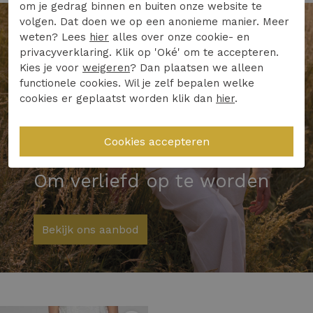
om je gedrag binnen en buiten onze website te
volgen. Dat doen we op een anonieme manier. Meer
weten? Lees
hier
alles over onze cookie- en
privacyverklaring. Klik op 'Oké' om te accepteren.
Kies je voor
weigeren
? Dan plaatsen we alleen
functionele cookies. Wil je zelf bepalen welke
cookies er geplaatst worden klik dan
hier
.
Blazers
Om verliefd op te worden
Bekijk ons aanbod