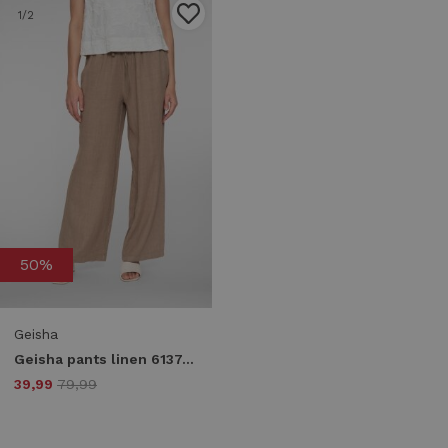
1
/2
50%
Geisha
Geisha pants linen 61374-70 Broek 735 camel
39,99
79,99