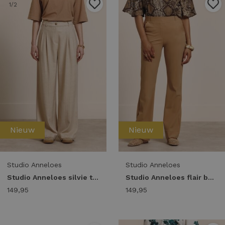
1
/2
1
/2
Nieuw
Nieuw
Studio Anneloes
Studio Anneloes
Studio Anneloes silvie trousers 14023 Broek 8400 camel
Studio Anneloes flair bonded trousers 14043 Flared 8400 camel
149,95
149,95