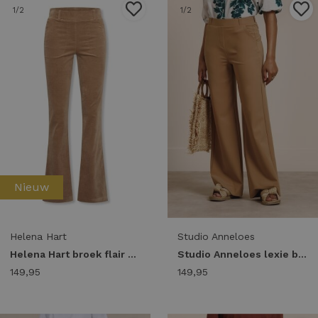
1
/2
1
/2
Nieuw
Helena Hart
Studio Anneloes
Helena Hart broek flair velvet 7559 Flared camel
Studio Anneloes lexie bonded trousers 14018 Broek 8400 camel
149,95
149,95