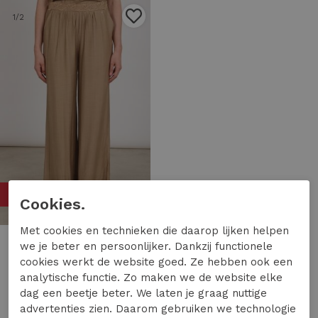
1
/2
50%
Cookies.
Met cookies en technieken die daarop lijken helpen
Nukus
we je beter en persoonlijker. Dankzij functionele
Nukus merel pants nks09070 Broek 64 camel
cookies werkt de website goed. Ze hebben ook een
analytische functie. Zo maken we de website elke
39,97
79,95
dag een beetje beter. We laten je graag nuttige
advertenties zien. Daarom gebruiken we technologie