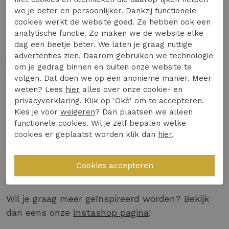
Combineer een lange jurk dan met een
stijlvolle
we je beter en persoonlijker. Dankzij functionele
laars
met een hak. Wanneer je deze look nog
cookies werkt de website goed. Ze hebben ook een
wat netter wil afstylen kun je ervoor kiezen om
analytische functie. Zo maken we de website elke
er een
mooie blazer
overheen te dragen. Draag je
dag een beetje beter. We laten je graag nuttige
advertenties zien. Daarom gebruiken we technologie
jouw jurk graag wat sportiever? Dan is de lange
om je gedrag binnen en buiten onze website te
jurk ook perfect te dragen met een
stoere
volgen. Dat doen we op een anonieme manier. Meer
sneaker
!
weten? Lees
hier
alles over onze cookie- en
privacyverklaring. Klik op 'Oké' om te accepteren.
Style tip: Heb je een lange
zomerjurk
in de kast
Kies je voor
weigeren
? Dan plaatsen we alleen
hangen wachtend op volgend jaar? Niet nodig!
functionele cookies. Wil je zelf bepalen welke
Draag de jurk door met een
gebreide trui
of
cookies er geplaatst worden klik dan
hier
.
sweater
en creëer daarmee het effect van een
rok! Hierdoor draag je je favoriete jurk het gehele
jaar door.
Wil je graag meer
geïnspireerd
worden? Bekijk
dan eens onze
Instashop pagina
!