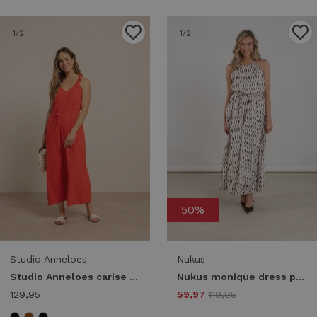
1
/2
1
/2
50%
Studio Anneloes
Nukus
Studio Anneloes carise dress 13817 Lange Jurken 2800 coral red
Nukus monique dress print nks14028 Lange Jurken 143 offwhite/fango
129,95
59,97
119,95