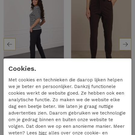
Cookies.
Met cookies en technieken die daarop lijken helpen
we je beter en persoonlijker. Dankzij functionele
Studio Anneloes Startup summer trousers 94777
Studio Anneloes Startup summer trousers 94777
cookies werkt de website goed. Ze hebben ook een
Broek
Broek
analytische functie. Zo maken we de website elke
€ 99,95
€ 99,95
dag een beetje beter. We laten je graag nuttige
advertenties zien. Daarom gebruiken we technologie
Voeg toe aan
Voeg toe aan
om je gedrag binnen en buiten onze website te
winkelmand
winkelmand
volgen. Dat doen we op een anonieme manier. Meer
weten? Lees
hier
alles over onze cookie- en