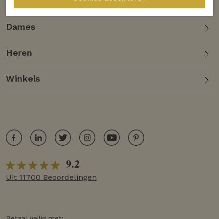
Klantenservice
Dames
Heren
Winkels
9.2
Uit 11700 Beoordelingen
Betaal veilig met: