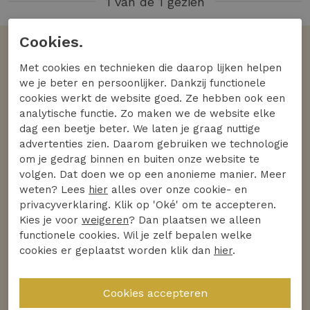
1 van de 1 gezien
Cookies.
Volgens jullie
Met cookies en technieken die daarop lijken helpen
De favoriete merken
we je beter en persoonlijker. Dankzij functionele
cookies werkt de website goed. Ze hebben ook een
Bekijk alle merken
analytische functie. Zo maken we de website elke
dag een beetje beter. We laten je graag nuttige
advertenties zien. Daarom gebruiken we technologie
om je gedrag binnen en buiten onze website te
volgen. Dat doen we op een anonieme manier. Meer
weten? Lees
hier
alles over onze cookie- en
privacyverklaring. Klik op 'Oké' om te accepteren.
Kies je voor
weigeren
? Dan plaatsen we alleen
functionele cookies. Wil je zelf bepalen welke
cookies er geplaatst worden klik dan
hier
.
Ontdek
Ontdek
Helena Hart
Studio Anneloes