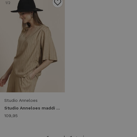
1
/2
Studio Anneloes
Studio Anneloes maddi jane stripe top 14056 T-shirt Korte mouw 8490 camel/black
109,95