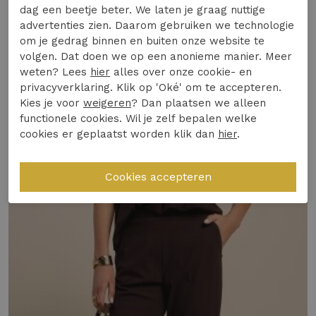
ideaal voor een casual dagje uit in de stad.
dag een beetje beter. We laten je graag nuttige
advertenties zien. Daarom gebruiken we technologie
Gemaakt van hoogwaardige materialen voor
om je gedrag binnen en buiten onze website te
ultiem draagcomfort
Specificaties
volgen. Dat doen we op een anonieme manier. Meer
Trendy zebra-print in een subtiele zandkleur
weten? Lees
hier
alles over onze cookie- en
Perfect voor de Nederlandse zomermaanden
privacyverklaring. Klik op 'Oké' om te accepteren.
Winkelvoorraad
Kies je voor
weigeren
? Dan plaatsen we alleen
Gemaakt van Medium Travelstof (75%
functionele cookies. Wil je zelf bepalen welke
Polyamide, 25% Elastaan)
cookies er geplaatst worden klik dan
hier
.
Gerelateerde producten
Binnenbeenlengte: 13 cm
Maak jouw zomeroutfit compleet en verwen
jezelf vandaag nog met deze must-have shorts!