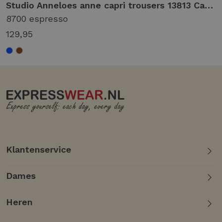
it/silver
Studio Anneloes anne capri trousers 13813 Capri 8700 espresso
8700 espresso
129,95
Klantenservice
Dames
Heren