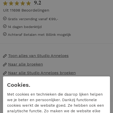
9.2
Uit 11698 Beoordelingen
Gratis verzending vanaf €99,-
14 dagen bedenktijd
Achteraf Betalen met Billink mogelijk
Toon alles van
Studio Anneloes
Naar alle
broeken
Naar alle
Studio Anneloes broeken
Cookies.
Maak kennis met de Mariel balloon trousers van
STUDIO ANNELOES, een stijlvolle en
Met cookies en technieken die daarop lijken helpen
comfortabele toevoeging aan je garderobe. Deze
we je beter en persoonlijker. Dankzij functionele
cookies werkt de website goed. Ze hebben ook een
donkerbruine broek, ook wel 'espresso'
Lees meer
analytische functie. Zo maken we de website elke