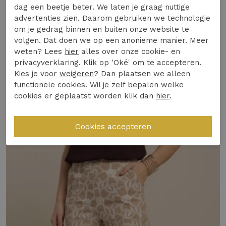
genoemd, is perfect voor de modebewuste
dag een beetje beter. We laten je graag nuttige
vrouw die houdt van een unieke look.
advertenties zien. Daarom gebruiken we technologie
om je gedrag binnen en buiten onze website te
Materiaal & Comfort:
De Mariel trousers zijn
Specificaties
volgen. Dat doen we op een anonieme manier. Meer
gemaakt van een zachte, ademende stof die
weten? Lees
hier
alles over onze cookie- en
heerlijk aanvoelt op de huid.
privacyverklaring. Klik op 'Oké' om te accepteren.
Winkelvoorraad
Kies je voor
weigeren
? Dan plaatsen we alleen
Design & Pasvorm:
Met een ballonvormige
functionele cookies. Wil je zelf bepalen welke
pasvorm biedt deze broek een trendy en
cookies er geplaatst worden klik dan
hier
.
Gerelateerde producten
flatterend silhouet.
Duurzaamheid of Kwaliteit:
Deze broek is
een slimme investering dankzij de
hoogwaardige materialen die zorgen voor
langdurig draagplezier.
Veelgestelde vraag: Is deze broek geschikt
voor dagelijks gebruik en welk seizoen?
Ja, deze broek is ideaal voor dagelijks gebruik
tijdens de Nederlandse zomermaanden. De