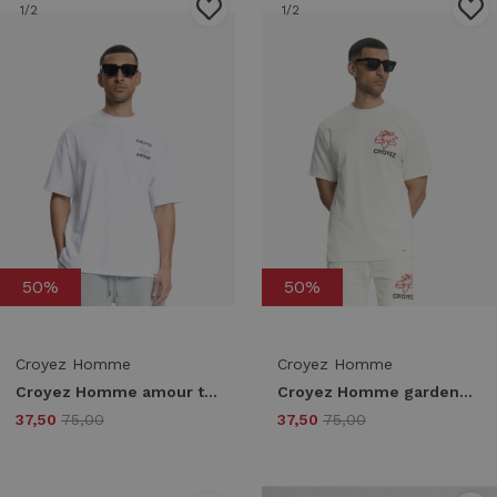
1
/2
1
/2
50%
50%
Croyez Homme
Croyez Homme
Croyez Homme amour t-shirt cra40026045 Print T-shirts 40001 white
Croyez Homme gardener t-shirt crb30026047 Print T-shirts 40002 off-white
37,50
75,00
37,50
75,00