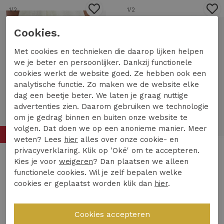
1
/2
1
/2
Cookies.
Met cookies en technieken die daarop lijken helpen
we je beter en persoonlijker. Dankzij functionele
cookies werkt de website goed. Ze hebben ook een
analytische functie. Zo maken we de website elke
dag een beetje beter. We laten je graag nuttige
advertenties zien. Daarom gebruiken we technologie
om je gedrag binnen en buiten onze website te
volgen. Dat doen we op een anonieme manier. Meer
50%
50%
weten? Lees
hier
alles over onze cookie- en
privacyverklaring. Klik op 'Oké' om te accepteren.
Kies je voor
weigeren
? Dan plaatsen we alleen
Croyez Homme
Croyez Homme
functionele cookies. Wil je zelf bepalen welke
Croyez Homme zeplin seersucker shorts cr1-hs25-11 Korte broeken 333 off-white
Croyez Homme knitted checkerboard shorts cr1-hs25-47 Korte broeken 941 off-white/beige
cookies er geplaatst worden klik dan
hier
.
40,00
80,00
45,00
90,00