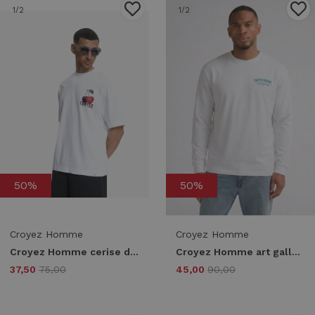
1
/2
1
/2
50%
50%
Croyez Homme
Croyez Homme
Croyez Homme cerise d'amour t-shirt crb30026085 Print T-shirts 40001 white
Croyez Homme art gallery longsleeve cra30026055 Longsleeves 40001 white
37,50
75,00
45,00
90,00