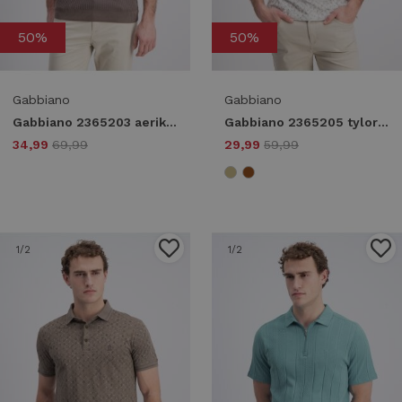
50%
50%
Gabbiano
Gabbiano
Gabbiano 2365203 aerik Poloshirts 4232 wood brown
Gabbiano 2365205 tylor Poloshirts 102 ecru
34,99
69,99
29,99
59,99
1
/2
1
/2