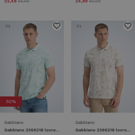
22,49
44,99
24,99
49,99
1
/2
1
/2
50%
Gabbiano
Gabbiano
Gabbiano 2366218 lovro Poloshirts 556 green bay
Gabbiano 2366218 lovro Poloshirts 989 dune sand