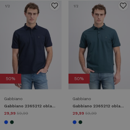
1
/2
1
/2
50%
50%
Gabbiano
Gabbiano
Gabbiano 2365212 oblak Poloshirts 301 navy
Gabbiano 2365212 oblak Poloshirts 5001 forest green
29,99
59,99
29,99
59,99