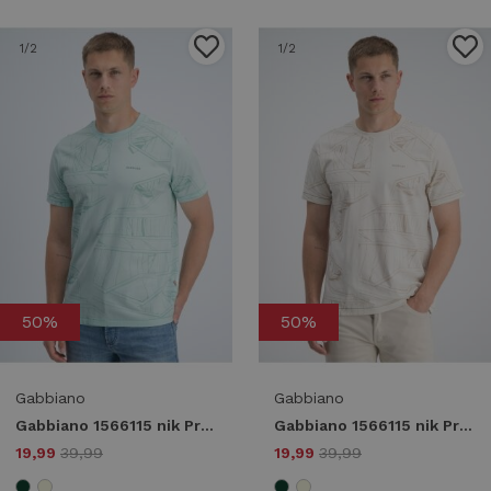
1
/2
1
/2
50%
50%
Gabbiano
Gabbiano
Gabbiano 1566115 nik Print T-shirts 2566 bay green
Gabbiano 1566115 nik Print T-shirts 989 dune sand
19,99
39,99
19,99
39,99