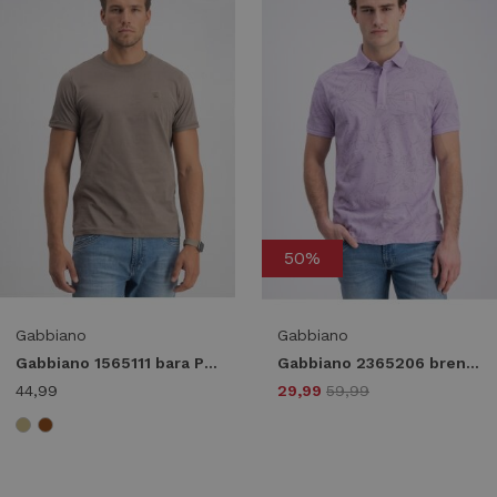
50%
Gabbiano
Gabbiano
Gabbiano 1565111 bara Print T-shirts 4232 wood brown
Gabbiano 2365206 brenzi Poloshirts 2341 lavender sky
44,99
29,99
59,99