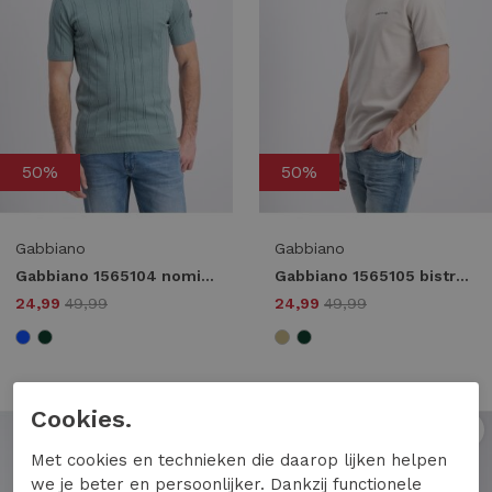
50%
50%
Gabbiano
Gabbiano
Gabbiano 1565104 nomik Print T-shirts 5888 lagoon green
Gabbiano 1565105 bistra Print T-shirts 5002 ivory bone
24,99
49,99
24,99
49,99
Cookies.
1
/2
1
/2
Met cookies en technieken die daarop lijken helpen
we je beter en persoonlijker. Dankzij functionele