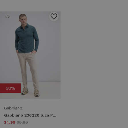
1
/2
50%
Gabbiano
Gabbiano 236220 luca Poloshirts 5001 forest green
34,99
69,99