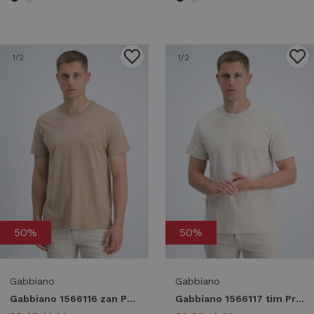
1
/2
1
/2
50%
50%
Gabbiano
Gabbiano
Gabbiano 1566116 zan Print T-shirts 994 almond
Gabbiano 1566117 tim Print T-shirts 989 dune sand