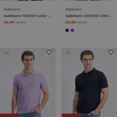
Gabbiano
Gabbiano
Gabbiano 1565101 astor Print T-shirts 5001 forest green
Gabbiano 2365201 eldo Poloshirts 5888 lagoon green
29,99
59,99
34,99
69,99
1
/2
1
/2