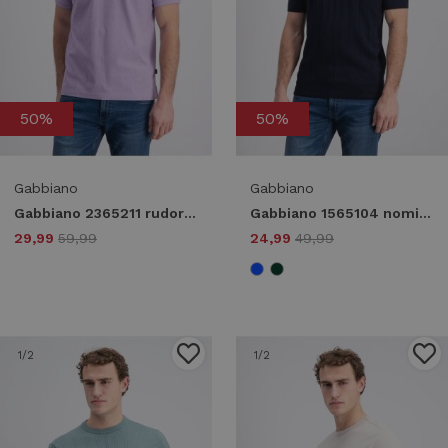
50%
50%
Gabbiano
Gabbiano
Gabbiano 2365211 rudor Poloshirts 2341 lavender sky
Gabbiano 1565104 nomik Print T-shirts 301 navy
29,99
59,99
24,99
49,99
1
/2
1
/2