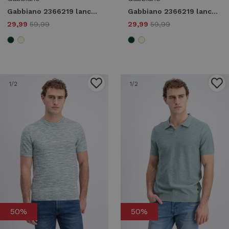
Gabbiano 2366219 lance Poloshirts 2566 bay green
Gabbiano 2366219 lance Poloshirts 994 almond
29,99
59,99
29,99
59,99
1
/2
1
/2
50%
50%