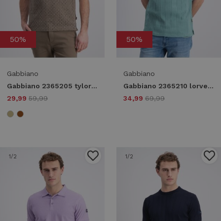
50%
50%
Gabbiano
Gabbiano
Gabbiano 2365205 tylor Poloshirts 4232 wood brown
Gabbiano 2365210 lorven Poloshirts 5888 lagoon green
29,99
59,99
34,99
69,99
1
/2
1
/2