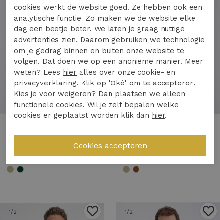
cookies werkt de website goed. Ze hebben ook een
analytische functie. Zo maken we de website elke
dag een beetje beter. We laten je graag nuttige
advertenties zien. Daarom gebruiken we technologie
om je gedrag binnen en buiten onze website te
volgen. Dat doen we op een anonieme manier. Meer
weten? Lees
hier
alles over onze cookie- en
privacyverklaring. Klik op 'Oké' om te accepteren.
Kies je voor
weigeren
? Dan plaatsen we alleen
50%
functionele cookies. Wil je zelf bepalen welke
cookies er geplaatst worden klik dan
hier
.
Gabbiano
Gabbiano
Gabbiano 1565105 bistra Print T-shirts 5001 forest green
Gabbiano 1565111 bara Print T-shirts 102 ecru
49,99
22,49
44,99
1
/2
1
/2