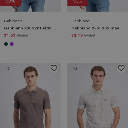
50%
50%
Gabbiano
Gabbiano
Gabbiano 2365201 eldo Poloshirts 2341 lavender sky
Gabbiano 2365202 mavon Poloshirts 301 navy
34,99
69,99
32,49
64,99
1
/2
1
/2