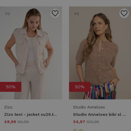
1
/2
1
/2
50%
50%
Zizo
Studio Anneloes
Zizo teni - jacket su26.teni.002 Gilets light sand
Studio Anneloes bibi sl cardigan 13811 Vest 2200 latte
49,99
99,99
54,97
109,95