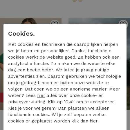
1
/2
1
/2
Cookies.
Met cookies en technieken die daarop lijken helpen
we je beter en persoonlijker. Dankzij functionele
cookies werkt de website goed. Ze hebben ook een
analytische functie. Zo maken we de website elke
dag een beetje beter. We laten je graag nuttige
advertenties zien. Daarom gebruiken we technologie
om je gedrag binnen en buiten onze website te
volgen. Dat doen we op een anonieme manier. Meer
weten? Lees
hier
alles over onze cookie- en
50%
50%
privacyverklaring. Klik op 'Oké' om te accepteren.
Kies je voor
weigeren
? Dan plaatsen we alleen
functionele cookies. Wil je zelf bepalen welke
Studio Anneloes
Maicazz
cookies er geplaatst worden klik dan
hier
.
Studio Anneloes bibi sl cardigan 13811 Vest 7200 grass green
Maicazz silett - gilet sp26.65.521 Gilets sand