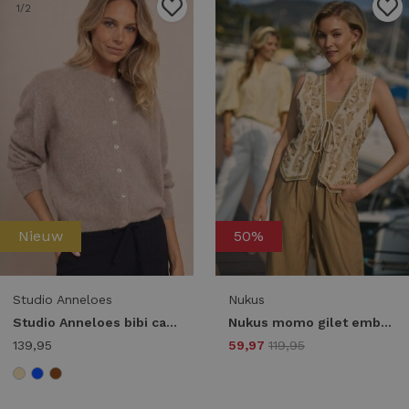
1
/2
1
/2
Nieuw
50%
Studio Anneloes
Nukus
Studio Anneloes bibi cardigan 14402 Vest 2200 latte
Nukus momo gilet embroidery nks08027 Gilets 9 sand
139,95
59,97
119,95