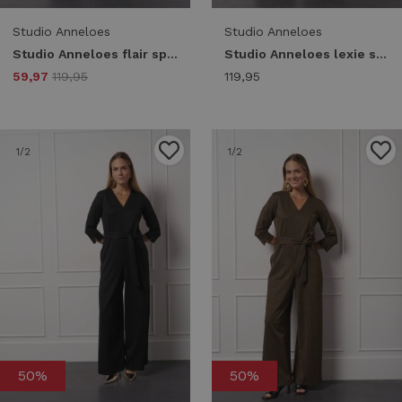
Studio Anneloes
Studio Anneloes
Studio Anneloes flair sparkle trousers 13329 Flared 6901 dark blue/silver
Studio Anneloes lexie sparkle trousers 13325 Broek 0002 gold
59,97
119,95
119,95
1
/2
1
/2
50%
50%