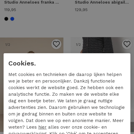
Studio Anneloes franka trousers 13132 Broek 6900 dark blue
Studio Anneloes abigail trousers 94847 Broek 8700 espresso
119,95
129,95
1
/2
1
/2
Cookies.
Met cookies en technieken die daarop lijken helpen
we je beter en persoonlijker. Dankzij functionele
cookies werkt de website goed. Ze hebben ook een
analytische functie. Zo maken we de website elke
dag een beetje beter. We laten je graag nuttige
advertenties zien. Daarom gebruiken we technologie
om je gedrag binnen en buiten onze website te
50%
volgen. Dat doen we op een anonieme manier. Meer
weten? Lees
hier
alles over onze cookie- en
privacyverklaring. Klik op 'Oké' om te accepteren.