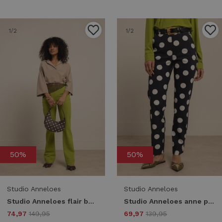
1
/2
1
/2
50%
50%
Studio Anneloes
Studio Anneloes
Studio Anneloes flair bonded trousers 13488 Flared 2900 dark lime
Studio Anneloes anne polkadot trousers 13491 Broek 6914 darkblue/kit
74,97
149,95
69,97
139,95