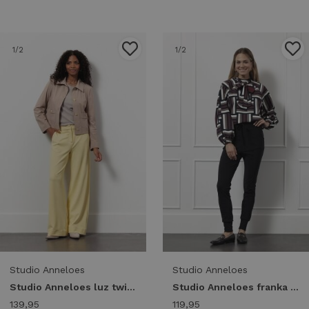
1
/2
1
/2
Studio Anneloes
Studio Anneloes
Studio Anneloes luz twill trousers 13426 Broek 2100 butter yellow
Studio Anneloes franka trousers 13132 Broek 9000 black
139,95
119,95