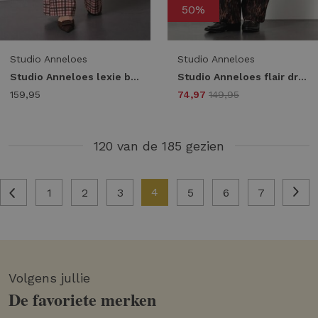
50%
Studio Anneloes
Studio Anneloes
Studio Anneloes lexie bnd check trousers Broek 9997 multi color
Studio Anneloes flair drawstring animal trousers 13253 Flared 9997 multi color
159,95
74,97
149,95
120 van de 185 gezien
4
1
2
3
5
6
7
Volgens jullie
De favoriete merken