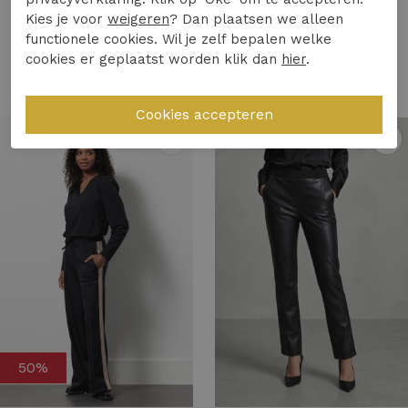
Studio Anneloes
Studio Anneloes
Kies je voor
weigeren
? Dan plaatsen we alleen
functionele cookies. Wil je zelf bepalen welke
Studio Anneloes grazia jumpsuit 13612 Jumpsuit 8700 espresso
Studio Anneloes anne bonded circle trousers 13422 Broek 9014 black/kit
cookies er geplaatst worden klik dan
hier
.
189,95
74,97
149,95
1
/2
1
/2
50%