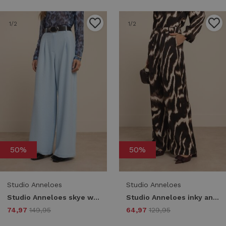
1
/2
1
/2
50%
50%
Studio Anneloes
Studio Anneloes
Studio Anneloes skye waffle trousers 13588 Broek 7000 pastel blue
Studio Anneloes inky animal trousers 13574 Broek 9997 multi color
74,97
149,95
64,97
129,95