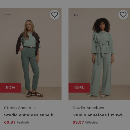
1
/2
1
/2
50%
50%
Studio Anneloes
Studio Anneloes
Studio Anneloes anne bonded trousers 13544 Broek 7600 dark sage green
Studio Anneloes luz twill trousers 13553 Broek 7700 light sage green
69,97
139,95
69,97
139,95