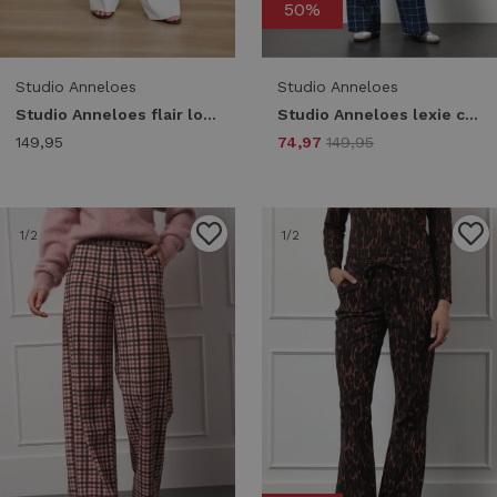
50%
Studio Anneloes
Studio Anneloes
Studio Anneloes flair long bonded trousers 94812 Broek kit
Studio Anneloes lexie check trousers 13286 Broek 9997 multi color
149,95
74,97
149,95
1
/2
1
/2