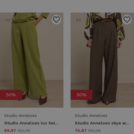
1
/2
1
/2
50%
50%
Studio Anneloes
Studio Anneloes
Studio Anneloes luz twill trousers 13476 Broek 2900 dark lime
Studio Anneloes skye waffle trousers 13485 Broek 7400 new army
69,97
139,95
74,97
149,95