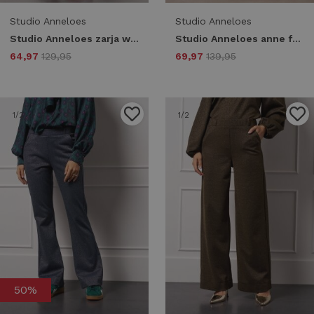
Studio Anneloes
Studio Anneloes
Studio Anneloes zarja waffle trousers 13376 Broek 3800 blackberry
Studio Anneloes anne faux leather trousers 13363 Broek 3800 blackberry
64,97
129,95
69,97
139,95
1
/2
1
/2
50%