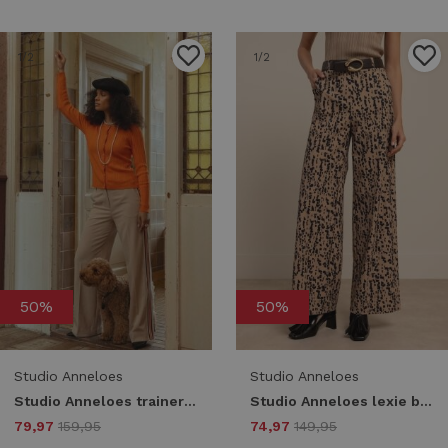
1
/2
1
/2
50%
50%
Studio Anneloes
Studio Anneloes
Studio Anneloes trainer bonded tape trousers 13504 Broek 2200 latte
Studio Anneloes lexie block trousers 13507 Broek 2269 latte/dark blue
79,97
159,95
74,97
149,95