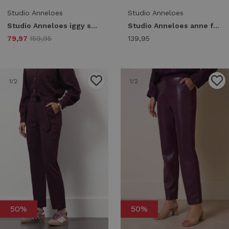
Studio Anneloes
Studio Anneloes
Studio Anneloes iggy shiny bonded trousers 13425 Broek 9000 black
Studio Anneloes anne faux leather trousers 13328 Broek 9000 black
79,97
159,95
139,95
1
/2
1
/2
50%
50%