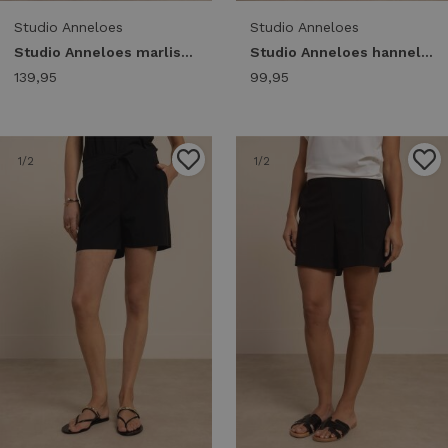
Studio Anneloes
Studio Anneloes
Studio Anneloes marlise barell trousers 14418 Broek 9000 black
Studio Anneloes hannelore capri trousers 14420 Capri 9000 black
139,95
99,95
1
/2
1
/2