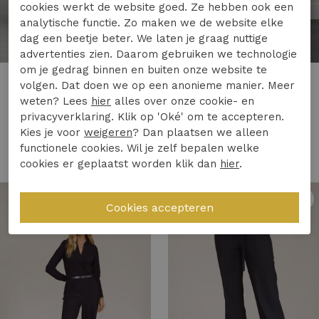
cookies werkt de website goed. Ze hebben ook een
analytische functie. Zo maken we de website elke
50%
dag een beetje beter. We laten je graag nuttige
advertenties zien. Daarom gebruiken we technologie
om je gedrag binnen en buiten onze website te
Studio Anneloes
Studio Anneloes
volgen. Dat doen we op een anonieme manier. Meer
Studio Anneloes anne faux leather trousers 13328 Broek 9000 black
Studio Anneloes odessi sparkle jumpsuit 13330 Jumpsuit 9000 black
weten? Lees
hier
alles over onze cookie- en
privacyverklaring. Klik op 'Oké' om te accepteren.
139,95
79,97
159,95
Kies je voor
weigeren
? Dan plaatsen we alleen
functionele cookies. Wil je zelf bepalen welke
cookies er geplaatst worden klik dan
hier
.
1
/2
1
/2