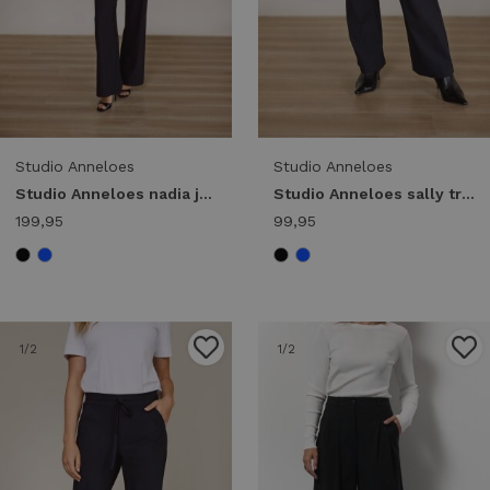
Studio Anneloes
Studio Anneloes
Studio Anneloes nadia jumpsuit 94850 Jumpsuit 9000 black
Studio Anneloes sally trousers 94846 Broek 9000 black
199,95
99,95
1
/2
1
/2