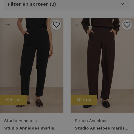
Filter en sorteer
2
1
/2
1
/2
Nieuw
Nieuw
Studio Anneloes
Studio Anneloes
Studio Anneloes marlise barrel trousers 94861 Broek 9000 black
Studio Anneloes marlise barrel trousers 94861 Broek 8700 espresso