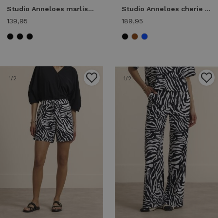
Studio Anneloes marlise barrel trousers 94861 Broek 6900 dark blue
Studio Anneloes cherie jumpsuit 94854 Jumpsuit 9000 black
139,95
189,95
1
/2
1
/2