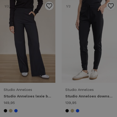
1
/2
1
/2
Studio Anneloes
Studio Anneloes
Studio Anneloes lexie bonded trousers 94801 9000 black
Studio Anneloes downstairs bonded trousers 94803 9000 black
149,95
139,95