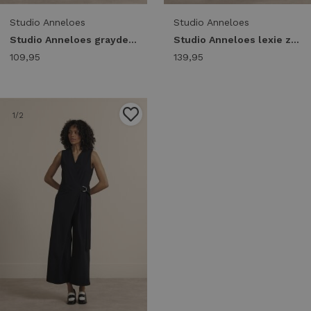
Studio Anneloes
Studio Anneloes
Studio Anneloes grayden zebra short 14414 Korte broeken 9017 black/ecru
Studio Anneloes lexie zebra summer trousers 14415 Broek 9017 black/ecru
109,95
139,95
1
/2