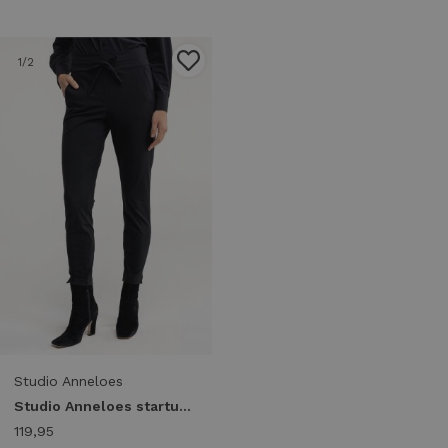
1
/2
Studio Anneloes
Studio Anneloes startup trousers 94805 Broek 9000 black
119,95