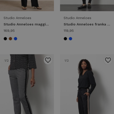
Studio Anneloes
Studio Anneloes
Studio Anneloes maggie jumpsuit 91542 Jumpsuit 9000 black
Studio Anneloes franka trousers 13132 Broek 9000 black
169,95
119,95
1
/2
1
/2