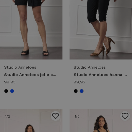
Studio Anneloes
Studio Anneloes
Studio Anneloes jolie cargo shorts 91531 Korte broeken 9000 black
Studio Anneloes hanna capri trousers 91533 Capri 9000 black
99,95
99,95
1
/2
1
/2