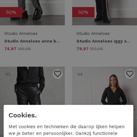
50%
50%
Studio Anneloes
Studio Anneloes
Studio Anneloes anne bonded circle trousers 13422 Broek 9014 black/kit
Studio Anneloes iggy shiny bonded trousers 13425 Broek 9000 black
74,97
149,95
79,97
159,95
1
/2
1
/2
Cookies.
Met cookies en technieken die daarop lijken helpen
we je beter en persoonlijker. Dankzij functionele