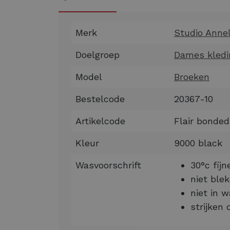
Merk
Studio Anne
Doelgroep
Dames kledi
Model
Broeken
Bestelcode
20367-10
Artikelcode
Flair bonde
Kleur
9000 black
Wasvoorschrift
30°c fij
niet ble
niet in 
strijken