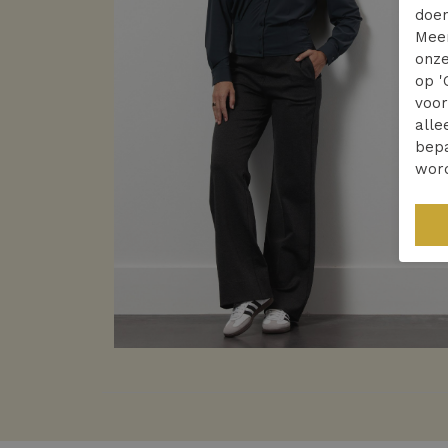
doen
Mee
onze
op '
voo
alle
bepa
wor