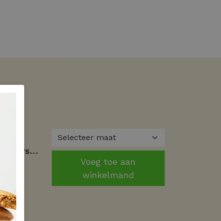
Studio Anneloes flair bonded trousers 94800 9000 black
Voeg toe aan
winkelmand