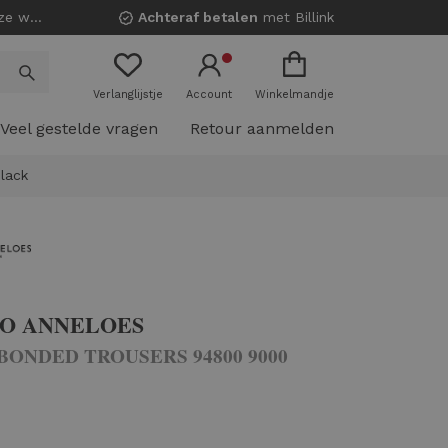
nkels!
Achteraf betalen
met Billink
Verlanglijstje
Account
Winkelmandje
Veel gestelde vragen
Retour aanmelden
lack
IO ANNELOES
BONDED TROUSERS 94800 9000