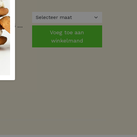
Studio Anneloes geesje blouse 13385 Blouse 9800 antraciet
Voeg toe aan
winkelmand