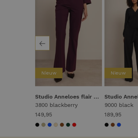
Nieuw
Nieuw
Studio Anneloes lexie bonded trousers 94801 1400 kit
Studio Anneloes flair bonded trousers 94800 Flared 3800 blackberry
3800 blackberry
9000 black
149,95
189,95