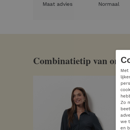
Maat advies
Normaal
Combinatietip van onze s
C
Met 
lijk
pers
cook
hebb
Zo m
beet
adve
we t
en b