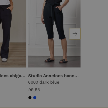
Studio Anneloes abigail trousers 94847 Broek 9000 black
Studio Anneloes hanna capri trousers 91533 Capri 6900 dark blue
6900 dark blue
1400 kit
99,95
149,95