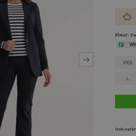
Kleur
: Z
XXS
L
Ook verkr