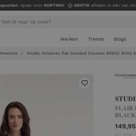
spunten
: spaar voor
KORTING!
GRATIS
afhalen in één van onze wi
Merken
Trends
Blogs
Anneloes
Studio Anneloes flair bonded trousers 94800 9000 b
STUD
FLAIR 
BLACK
149,95
Incl. BTW