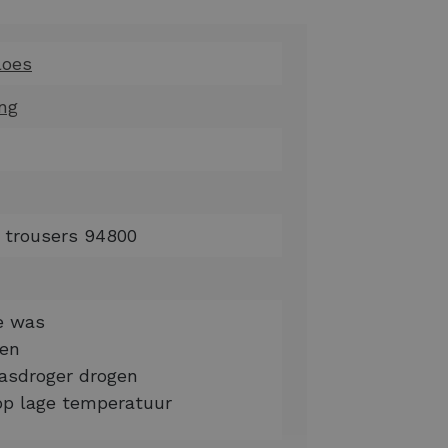
loes
ng
d trousers 94800
ne was
ken
wasdroger drogen
 op lage temperatuur