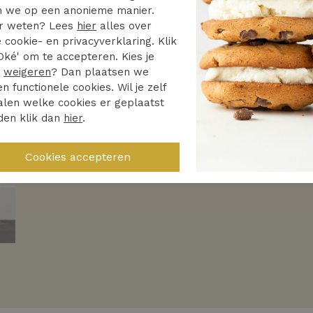
 we op een anonieme manier.
r weten? Lees
hier
alles over
Studio Anneloes
 cookie- en privacyverklaring. Klik
Oké' om te accepteren. Kies je
r
weigeren
? Dan plaatsen we
64.97
129.95
en functionele cookies. Wil je zelf
len welke cookies er geplaatst
Nieuw
den klik dan
hier
.