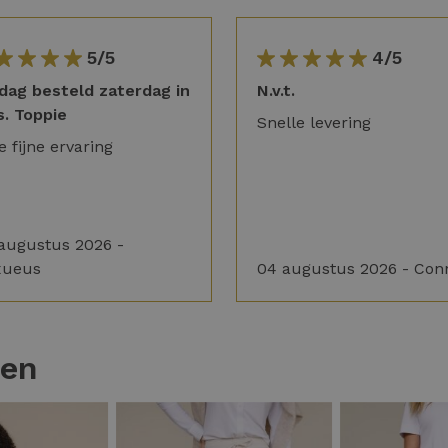
5/5
4/5
jdag besteld zaterdag in
N.v.t.
s. Toppie
Snelle levering
e fijne ervaring
augustus 2026 -
xueus
04 augustus 2026 - Con
ten