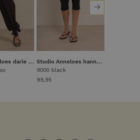
50%
Studio Anneloes darie balloon trousers 13882 Broek 8700 espresso
Studio Anneloes hannelore capri trousers 14420 Capri 9000 black
so
9000 black
2800 coral r
99,95
74,97
149,9