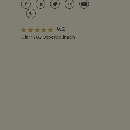
r
9.2
r
Uit 11702 Beoordelingen
r