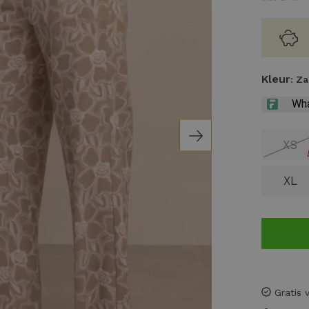
Kleur
: Z
XS
XL
Gratis 