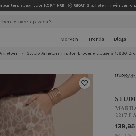
spunten
: spaar voor
KORTING!
GRATIS
afhalen in één van onze wi
Merken
Trends
Blogs
Anneloes
Studio Anneloes marilon broderie trousers 13886 Bro
STUD
MARIL
2217 L
139,95
Incl. BTW