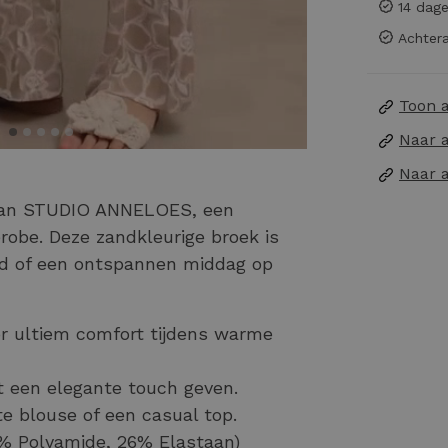
14 dage
Achtera
Toon 
Naar 
Naar 
 van STUDIO ANNELOES, een
erobe. Deze zandkleurige broek is
tad of een ontspannen middag op
r ultiem comfort tijdens warme
it een elegante touch geven.
e blouse of een casual top.
% Polyamide, 26% Elastaan)