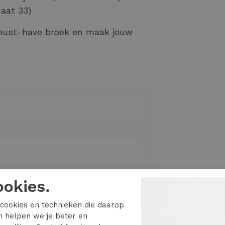
aat 33)
must-have broek en maak jouw
ookies.
trousers 13886
cookies en technieken die daarop
en helpen we je beter en