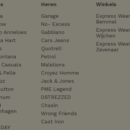
s
Heren
Winkels
ha
Garage
Express Wea
Bemmel
ow
No- Excess
Express Wea
o Anneloes
Gabbiano
Wijchen
a Hart
Cars Jeans
Express Wea
s
Quotrell
Zevenaar
ontana
Petrol
a Casuals
Malelions
& Pelle
Croyez Homme
zz
Jack & Jones
utton
PME Legend
mum
DSTREZZED
H
Chasin
nhagen
Wrong Friends
Cast Iron
 DAY