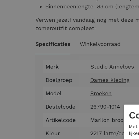
Binnenbeenlengte: 83 cm (lengtem
Verwen jezelf vandaag nog met deze 
zomeroutfit compleet!
Specificaties
Winkelvoorraad
Merk
Studio Anneloes
Doelgroep
Dames kleding
Model
Broeken
Bestelcode
26790-1014
C
Artikelcode
Marilon broderie 
Met 
Kleur
2217 latte/ecru
lijk