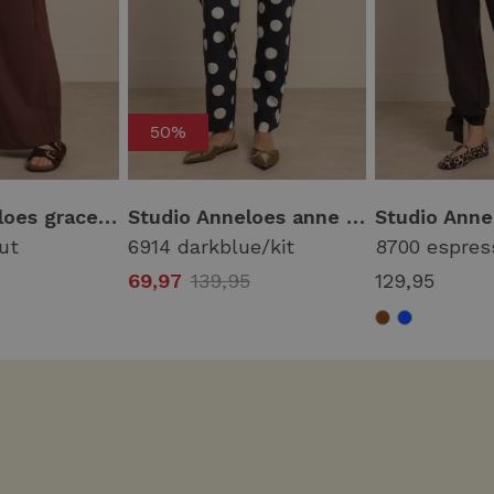
50%
Studio Anneloes grace trousers 13931 Broek 8600 chestnut
Studio Anneloes anne polkadot trousers 13491 Broek 6914 darkblue/kit
ut
6914 darkblue/kit
8700 espres
69,97
139,95
129,95