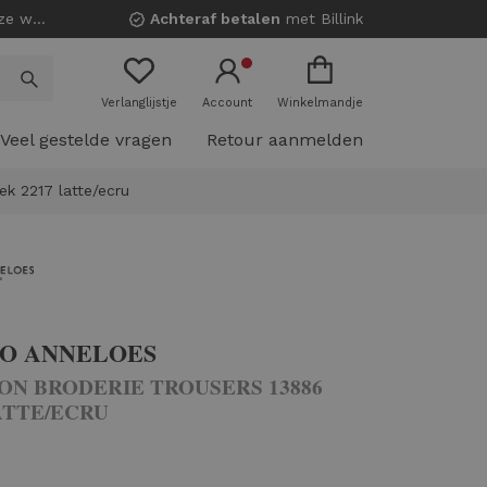
nkels!
Achteraf betalen
met Billink
Verlanglijstje
Account
Winkelmandje
Veel gestelde vragen
Retour aanmelden
ek 2217 latte/ecru
IO ANNELOES
ON BRODERIE TROUSERS 13886
ATTE/ECRU