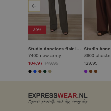
30%
Studio Anneloes sari trousers 13672 Broek 2800 coral red
Studio Anneloes flair long bonded trousers 94812 Flared 7400 new army
ed
7400 new army
8600 chestn
5
104,97
149,95
129,95