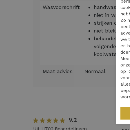
pers
Wasvoorschrift
handwas
cook
hebb
niet in wasdr
Zo m
strijken op la
beet
niet bleken
adve
behandeling i
we t
volgende oplo
en b
doen
koolwaterstof
Mee
onze
Maat advies
Normaal
op '
voo
alle
bepa
wor
9.2
Sne
Uit 11702 Beoordelingen
ver