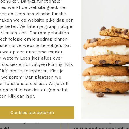
oonlijker. Dankzij functionele
ies werkt de website goed. Ze
en ook een analytische functie.
oger drogen
aken we de website elke dag een
ge temperatuur
je beter. We laten je graag nuttige
rtenties zien. Daarom gebruiken
n reinigingsmachines met de
echnologie om je gedrag binnen
smiddelen: perchloorethyleen,
uiten onze website te volgen. Dat
 we op een anonieme manier.
fen
r weten? Lees
hier
alles over
 cookie- en privacyverklaring. Klik
Oké' om te accepteren. Kies je
r
weigeren
? Dan plaatsen we
en functionele cookies. Wil je zelf
len welke cookies er geplaatst
den klik dan
hier
.
4/5
5/5
lle levering netjes
Duidelijke uitleg vriende
pakt
personeel en contact 