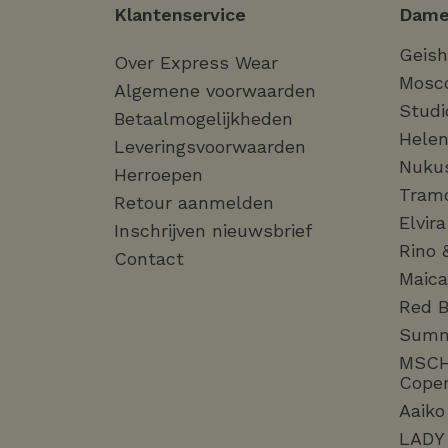
Klantenservice
Dame
Geis
Over Express Wear
Mosc
Algemene voorwaarden
Studi
Betaalmogelijkheden
Helen
Leveringsvoorwaarden
Nuku
Herroepen
Tram
Retour aanmelden
Elvir
Inschrijven nieuwsbrief
Rino 
Contact
Maica
Red B
Sum
MSC
Cope
Aaiko
LADY