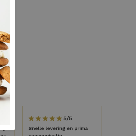
5/5
lijk
Snelle levering en prima
was
communicatie