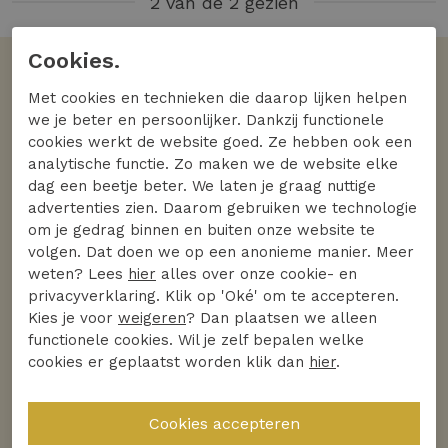
2 van de 2 gezien
Cookies.
Volgens jullie
Met cookies en technieken die daarop lijken helpen
De favoriete merken
we je beter en persoonlijker. Dankzij functionele
cookies werkt de website goed. Ze hebben ook een
Bekijk alle merken
analytische functie. Zo maken we de website elke
dag een beetje beter. We laten je graag nuttige
advertenties zien. Daarom gebruiken we technologie
om je gedrag binnen en buiten onze website te
volgen. Dat doen we op een anonieme manier. Meer
weten? Lees
hier
alles over onze cookie- en
privacyverklaring. Klik op 'Oké' om te accepteren.
Kies je voor
weigeren
? Dan plaatsen we alleen
functionele cookies. Wil je zelf bepalen welke
cookies er geplaatst worden klik dan
hier
.
Ontdek
Ontdek
DSTREZZED
PME Legend