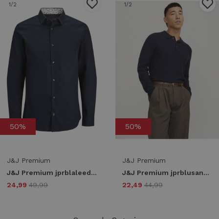
1
/2
1
/2
50%
50%
J&J Premium
J&J Premium
J&J Premium jprblaleeds print dobby l/s shirt ln 12268132 Overhemd night sky comfort fit
J&J Premium jprblusandri knit polo ls 12265396 Poloshirts night sky
24,99
49,99
22,49
44,99