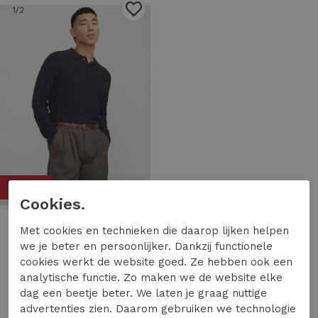
1
/2
50%
Cookies.
Met cookies en technieken die daarop lijken helpen
J&J Premium
we je beter en persoonlijker. Dankzij functionele
J&J Premium jprblusandri knit polo ls 12265396 Poloshirts night sky
cookies werkt de website goed. Ze hebben ook een
22,49
44,99
analytische functie. Zo maken we de website elke
dag een beetje beter. We laten je graag nuttige
advertenties zien. Daarom gebruiken we technologie