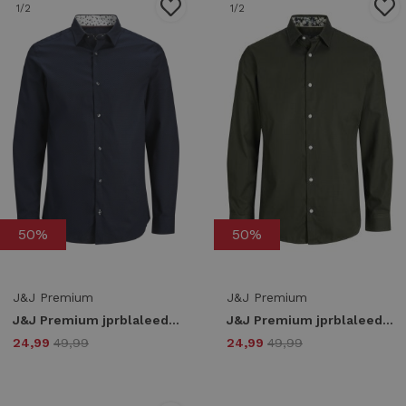
1
/2
1
/2
50%
50%
J&J Premium
J&J Premium
J&J Premium jprblaleeds print dobby l/s shirt ln 12268132 Overhemd night sky comfort fit
J&J Premium jprblaleeds print dobby l/s shirt ln 12268132 Overhemd peat comfort fit
24,99
49,99
24,99
49,99