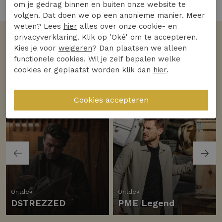
3 van de 3 gezien
om je gedrag binnen en buiten onze website te
volgen. Dat doen we op een anonieme manier. Meer
weten? Lees
hier
alles over onze cookie- en
privacyverklaring. Klik op 'Oké' om te accepteren.
Volgens jullie
Kies je voor
weigeren
? Dan plaatsen we alleen
De favoriete merken
functionele cookies. Wil je zelf bepalen welke
cookies er geplaatst worden klik dan
hier
.
Bekijk alle merken
Ontdek
Ontdek
DSTREZZED
PME Legend