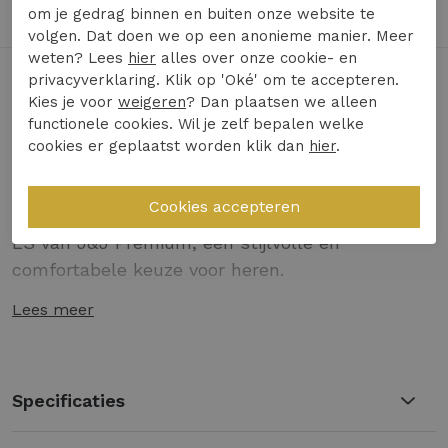
Achteraf Betalen met Billink mogelijk
om je gedrag binnen en buiten onze website te
volgen. Dat doen we op een anonieme manier. Meer
weten? Lees
hier
alles over onze cookie- en
privacyverklaring. Klik op 'Oké' om te accepteren.
Toon alles van
J&J Premium
Kies je voor
weigeren
? Dan plaatsen we alleen
functionele cookies. Wil je zelf bepalen welke
Naar alle
shirts en tops
cookies er geplaatst worden klik dan
hier
.
Naar alle
J&J Premium shirts en tops
Maak kennis met de JPRBLUSANDRI KNIT POLO
LS van J&J Premium, een stijlvolle en
comfortabele keuze voor heren.
Lees meer
Hoogwaardige kwaliteit: gemaakt van
duurzame materialen voor langdurig
draagplezier.
Elegante uitstraling: de donkerblauwe kleur
Specificaties
'Night Sky' geeft een verfijnde look.
Perfect voor de winter: ideaal om te dragen