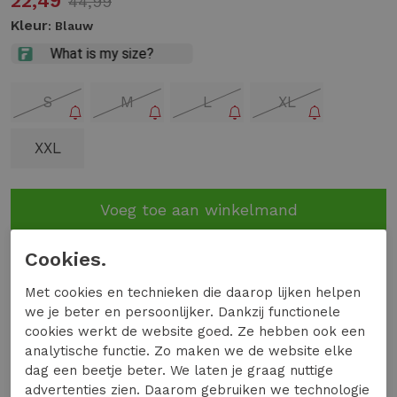
22,49
44,99
Kleur
: Blauw
S
M
L
XL
XXL
Voeg toe aan winkelmand
Op voorraad in de winkel en online
Cookies.
9.2
Met cookies en technieken die daarop lijken helpen
we je beter en persoonlijker. Dankzij functionele
Uit 11698 Beoordelingen
cookies werkt de website goed. Ze hebben ook een
analytische functie. Zo maken we de website elke
Gratis verzending vanaf €99,-
dag een beetje beter. We laten je graag nuttige
14 dagen bedenktijd
advertenties zien. Daarom gebruiken we technologie