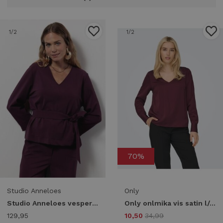
1
/2
1
/2
70%
Studio Anneloes
Only
Studio Anneloes vesper twill top 13361 Longsleeves blackberry
Only onlmika vis satin l/s jew v-neck top wvn T-shirt Lange mouw decadent chocolate
129,95
10,50
34,99