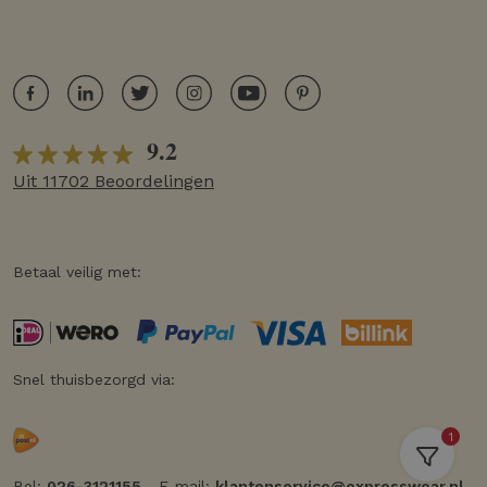
9.2
Uit 11702 Beoordelingen
Betaal veilig met:
Snel thuisbezorgd via:
1
Bel:
026-3121155
E-mail:
klantenservice@expresswear.nl