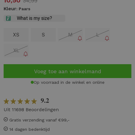
10,50
34,99
Kleur
: Paars
XS
S
M
L
XL
Voeg toe aan winkelmand
Op voorraad in de winkel en online
9.2
Uit 11698 Beoordelingen
Gratis verzending vanaf €99,-
14 dagen bedenktijd