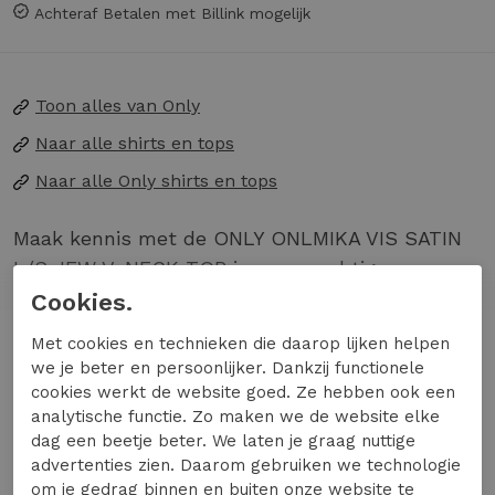
Achteraf Betalen met Billink mogelijk
Toon alles van
Only
Naar alle
shirts en tops
Naar alle
Only shirts en tops
Maak kennis met de ONLY ONLMIKA VIS SATIN
L/S JEW V-NECK TOP in een prachtige paarse
tint, ook wel bekend als Decadent Chocolate.
Cookies.
Deze elegante lange mouw T-shirt is perfect
Lees meer
Met cookies en technieken die daarop lijken helpen
voor de modebewuste vrouw die houdt van een
we je beter en persoonlijker. Dankzij functionele
vleugje luxe in haar garderobe. Ideaal voor de
cookies werkt de website goed. Ze hebben ook een
koude wintermaanden, biedt deze top niet
analytische functie. Zo maken we de website elke
Specificaties
dag een beetje beter. We laten je graag nuttige
alleen stijl maar ook comfort.
advertenties zien. Daarom gebruiken we technologie
om je gedrag binnen en buiten onze website te
Gemaakt van satijn voor een luxe uitstraling