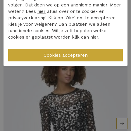
Winkelvoorraad
volgen. Dat doen we op een anonieme manier. Meer
en gevoel.
weten? Lees
hier
alles over onze cookie- en
Perfect te combineren met zowel een nette
privacyverklaring. Klik op 'Oké' om te accepteren.
Gerelateerde producten
broek voor op kantoor als een casual jeans
Kies je voor
weigeren
? Dan plaatsen we alleen
functionele cookies. Wil je zelf bepalen welke
voor een dagje uit.
cookies er geplaatst worden klik dan
hier
.
De diepe V-hals voegt een vleugje elegantie
toe aan elke outfit.