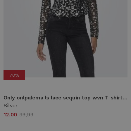
70%
Only onlpalema ls lace sequin top wvn T-shirt Lange mouw silver
Silver
12,00
39,99