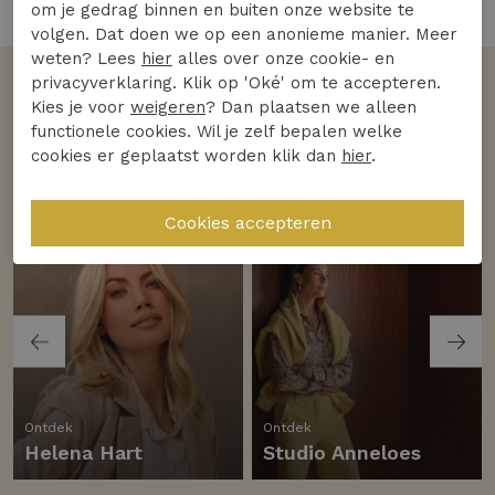
4 van de 4 gezien
om je gedrag binnen en buiten onze website te
volgen. Dat doen we op een anonieme manier. Meer
weten? Lees
hier
alles over onze cookie- en
privacyverklaring. Klik op 'Oké' om te accepteren.
Volgens jullie
Kies je voor
weigeren
? Dan plaatsen we alleen
De favoriete merken
functionele cookies. Wil je zelf bepalen welke
cookies er geplaatst worden klik dan
hier
.
Bekijk alle merken
Ontdek
Ontdek
Helena Hart
Studio Anneloes