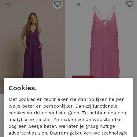
1
/2
1
/2
50%
Cookies.
Met cookies en technieken die daarop lijken helpen
Studio Anneloes
Only
we je beter en persoonlijker. Dankzij functionele
Studio Anneloes norah 2way dress 13966 Jurk 5800 plum
Only onlofelia short strap dress ox wvn Zomerjurkjes 4974741 wild orchid
cookies werkt de website goed. Ze hebben ook een
159,95
19,99
39,99
analytische functie. Zo maken we de website elke
dag een beetje beter. We laten je graag nuttige
advertenties zien. Daarom gebruiken we technologie