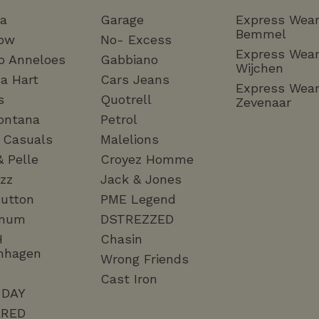
ha
Garage
Express Wea
Bemmel
ow
No- Excess
Express Wea
o Anneloes
Gabbiano
Wijchen
a Hart
Cars Jeans
Express Wea
s
Quotrell
Zevenaar
ontana
Petrol
a Casuals
Malelions
& Pelle
Croyez Homme
zz
Jack & Jones
utton
PME Legend
mum
DSTREZZED
H
Chasin
nhagen
Wrong Friends
Cast Iron
 DAY
RED