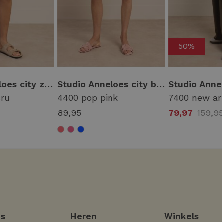
50%
Studio Anneloes city zebra shorts 13896 Korte broeken 2217 latte/ecru
Studio Anneloes city bermuda 13814 Korte broeken 4400 pop pink
cru
4400 pop pink
7400 new a
89,95
79,97
159,9
s
Heren
Winkels