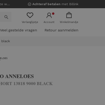
nkels!
Achteraf betalen
met Billink
Verlanglijstje
Account
Winkelmandje
Veel gestelde vragen
Retour aanmelden
 black
IO ANNELOES
HORT 13818 9000 BLACK