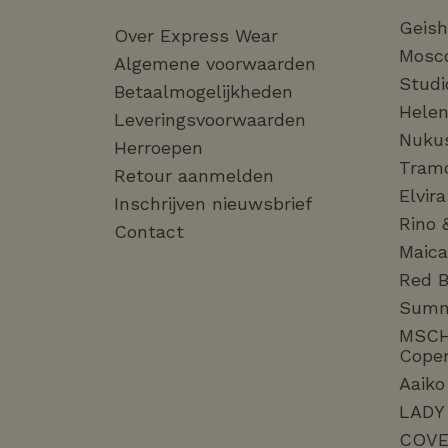
Geis
Over Express Wear
Mosc
Algemene voorwaarden
Studi
Betaalmogelijkheden
Helen
Leveringsvoorwaarden
Nuku
Herroepen
Tram
Retour aanmelden
Elvir
Inschrijven nieuwsbrief
Rino 
Contact
Maica
Red B
Sum
MSC
Cope
Aaiko
LADY
COVE