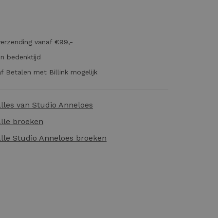
verzending vanaf €99,-
n bedenktijd
f Betalen met Billink mogelijk
alles van
Studio Anneloes
alle
broeken
alle
Studio Anneloes broeken