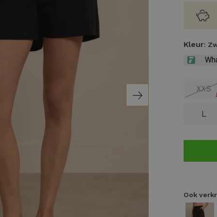
Kleur
: Z
XXS
L
Ook verkr