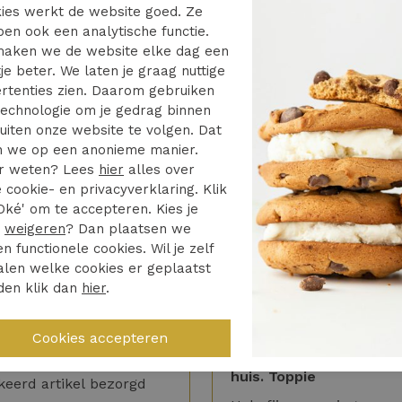
ies werkt de website goed. Ze
oger drogen
en ook een analytische functie.
ge temperatuur
aken we de website elke dag een
je beter. We laten je graag nuttige
rtenties zien. Daarom gebruiken
n reinigingsmachines met de
echnologie om je gedrag binnen
smiddelen: perchloorethyleen,
uiten onze website te volgen. Dat
fen
 we op een anonieme manier.
r weten? Lees
hier
alles over
 cookie- en privacyverklaring. Klik
Oké' om te accepteren. Kies je
r
weigeren
? Dan plaatsen we
en functionele cookies. Wil je zelf
len welke cookies er geplaatst
den klik dan
hier
.
4/5
5/5
d heel netjes opgelost
Vrijdag besteld zaterda
huis. Toppie
keerd artikel bezorgd