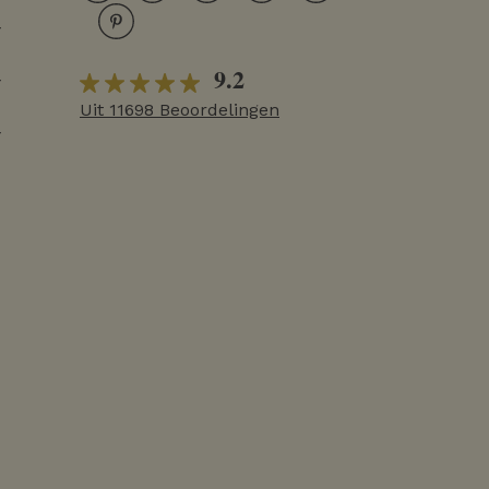
r
9.2
r
Uit 11698 Beoordelingen
r