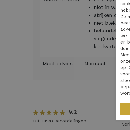
cook
niet in wasdr
hebb
strijken op la
Zo m
niet bleken
beet
adve
behandeling i
we t
volgende oplo
en b
koolwaterstof
doen
Mee
onze
Maat advies
Normaal
op '
voo
alle
bepa
wor
9.2
Wer
Uit 11698 Beoordelingen
Ver