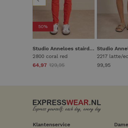
50%
Studio Anneloes luz twill trousers 13426 Broek 2100 butter yellow
Studio Anneloes stairdown trousers 13633 Broek 2800 coral red
yellow
2800 coral red
2217 latte/e
64,97
129,95
99,95
Klantenservice
Dame