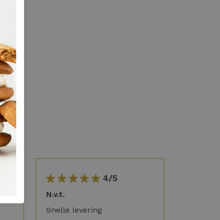
4/5
g in
N.v.t.
Snelle levering