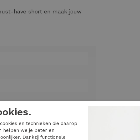
must-have short en maak jouw
ookies.
cookies en technieken die daarop
en helpen we je beter en
oonlijker. Dankzij functionele