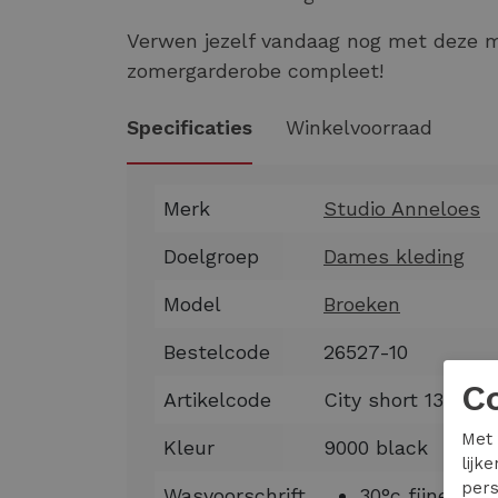
Verwen jezelf vandaag nog met deze 
zomergarderobe compleet!
Specificaties
Winkelvoorraad
Merk
Studio Anneloes
Doelgroep
Dames kleding
Model
Broeken
Bestelcode
26527-10
C
Artikelcode
City short 13818
Met 
Kleur
9000 black
lijk
pers
Wasvoorschrift
30°c fijne was