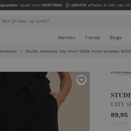
spunten
: spaar voor
KORTING!
GRATIS
afhalen in één van onze wi
Merken
Trends
Blogs
Anneloes
Studio Anneloes city short 13818 Korte broeken 9000
STUD
CITY S
89,95
Incl. BTW