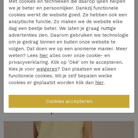
Met cookies en technieken die daarop lijken helpen
we je beter en persoonlijker. Dankzij functionele
Maak kennis met de STUDIO ANNELOES City
cookies werkt de website goed. Ze hebben ook een
analytische functie. Zo maken we de website elke
short in een stijlvolle donkerbruine kleur, perfect
dag een beetje beter. We laten je graag nuttige
voor de Nederlandse zomerdagen. Deze korte
advertenties zien. Daarom gebruiken we technologie
broek is een must-have voor elke modebewuste
om je gedrag binnen en buiten onze website te
Lees meer
vrouw die houdt van comfort en stijl.
volgen. Dat doen we op een anonieme manier. Meer
weten? Lees
hier
alles over onze cookie- en
Gemaakt van hoogwaardige materialen voor
privacyverklaring. Klik op 'Oké' om te accepteren.
Kies je voor
weigeren
? Dan plaatsen we alleen
ultiem draagcomfort
Specificaties
functionele cookies. Wil je zelf bepalen welke
Ideaal voor zomerse dagen in de stad of op
cookies er geplaatst worden klik dan
hier
.
vakantie
Winkelvoorraad
Trendy espresso kleur die makkelijk te
combineren is
Gerelateerde producten
Gemaakt van Medium Travelstof (75%
Polyamide, 25% Elastaan)
Binnenbeenlengte: 12 cm