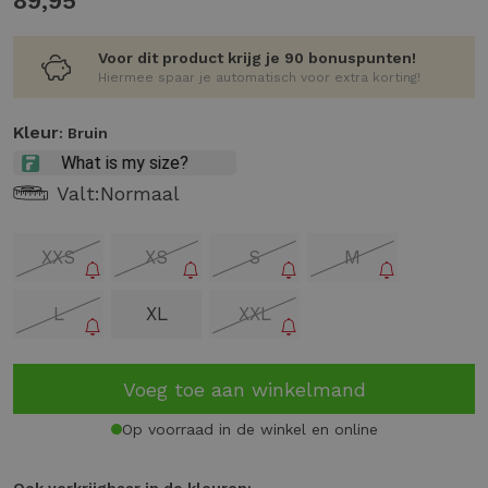
89,95
Voor dit product krijg je 90 bonuspunten!
Hiermee spaar je automatisch voor extra korting!
Kleur
: Bruin
Valt:
Normaal
XXS
XS
S
M
L
XL
XXL
Voeg toe aan winkelmand
Op voorraad in de winkel en online
Ook verkrijgbaar in de kleuren: