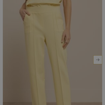
Ontdek het zelf en voeg deze veelzijdige short
toe aan je garderobe!