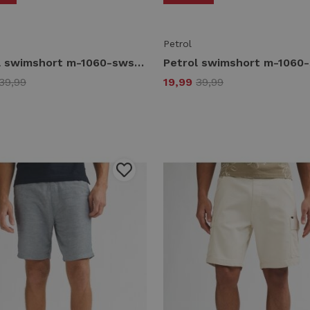
Petrol
Petrol swimshort m-1060-sws954 Zwembroek 3099 fiery coral
39,99
19,99
39,99