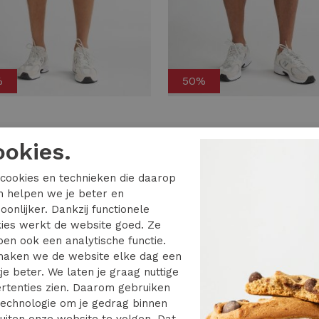
%
50%
Petrol
ookies.
Petrol shorts chino m-1060-sho517 Korte broeken 5195 marble blue
55,99
29,99
59,99
cookies en technieken die daarop
en helpen we je beter en
oonlijker. Dankzij functionele
ies werkt de website goed. Ze
en ook een analytische functie.
aken we de website elke dag een
je beter. We laten je graag nuttige
rtenties zien. Daarom gebruiken
echnologie om je gedrag binnen
uiten onze website te volgen. Dat