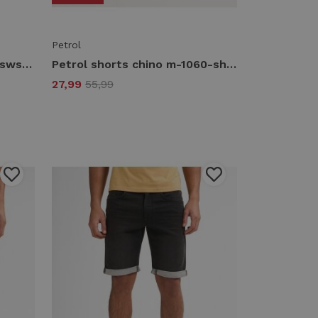
Petrol
Petrol swimshort m-1060-sws968 Zwembroek 9999 black
Petrol shorts chino m-1060-sho540 Korte broeken 7130 light tan
27,99
55,99