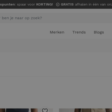
spunten
: spaar voor
KORTING!
GRATIS
afhalen in één van onze wi
Merken
Trends
Blogs