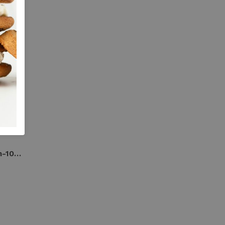
Petrol men shorts cargo m-1050-sho539 Korte broeken 9108 anthra