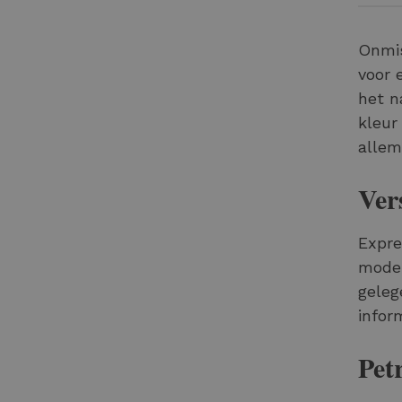
Onmis
voor 
het n
kleur
allem
Ver
Expre
model
geleg
infor
Pet