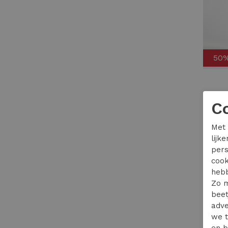
50
Petrol
C
27,99
Met 
lijk
pers
cook
hebb
Zo m
beet
adve
we t
en b