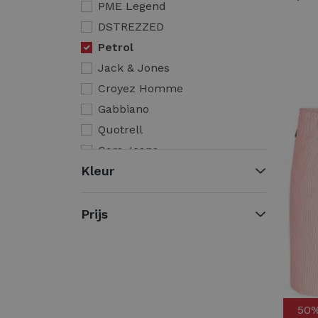
PME Legend
DSTREZZED
Petrol
Jack & Jones
Croyez Homme
Gabbiano
Quotrell
Cars Jeans
Kleur
Malelions
No- Excess
AB Lifestyle
Prijs
50