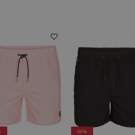
%
50%