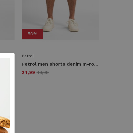
50%
Petrol
Petrol shorts cargo m-1060-sho528 Korte broeken 0112 seashell
Petrol men shorts denim m-ros-sho001 Korte broeken 9705 black stone
24,99
49,99