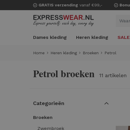
GRATIS verzending
vanaf €99,-
Bonu
Dames kleding
Heren kleding
SALE
Home
Heren kleding
Broeken
Petrol
Petrol broeken
11 artikelen
Categorieën
Broeken
Zwembroek