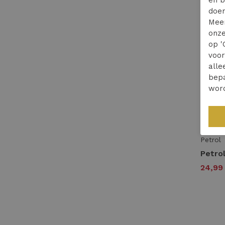
doen
Mee
onze
op '
voo
alle
bepa
wor
50
Petrol
24,9