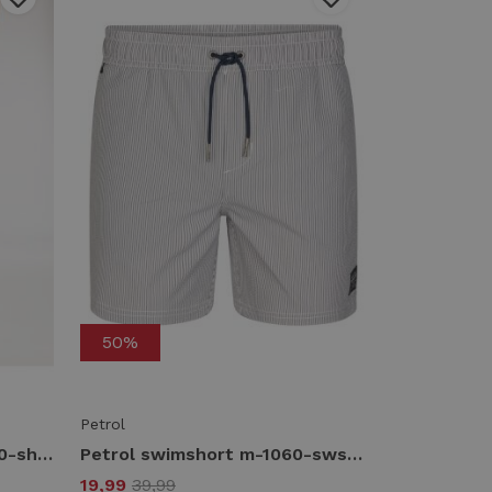
50%
Petrol
Petrol shorts chino m-1060-sho538 Korte broeken 0000 bright white
Petrol swimshort m-1060-sws954 Zwembroek 5178 navy blue
19,99
39,99