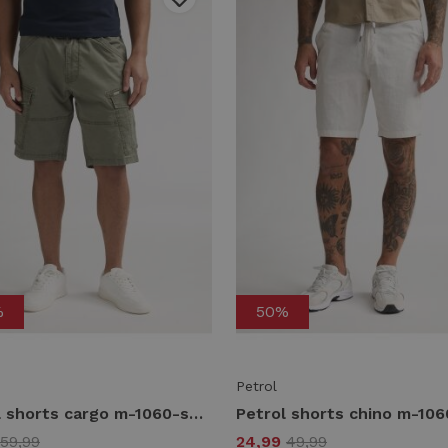
%
50%
Petrol
Petrol shorts cargo m-1060-sho536 Korte broeken 6134 dusty army
59,99
24,99
49,99