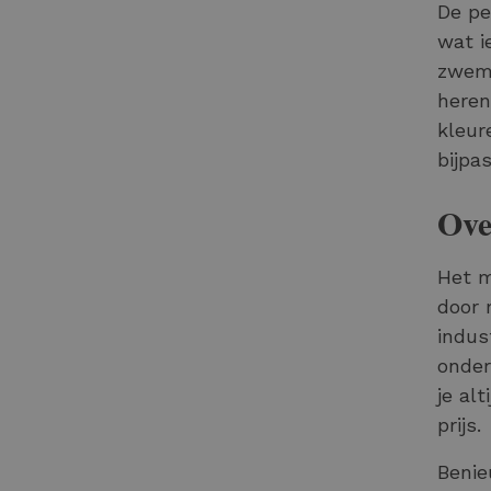
De pe
wat i
zwemb
heren
kleur
bijpa
Ove
Het m
door 
indus
onder
je al
prijs.
Benie