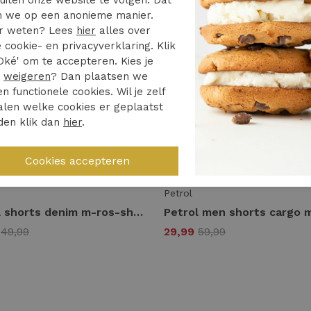
 we op een anonieme manier.
r weten? Lees
hier
alles over
 cookie- en privacyverklaring. Klik
Oké' om te accepteren. Kies je
r
weigeren
? Dan plaatsen we
en functionele cookies. Wil je zelf
len welke cookies er geplaatst
den klik dan
hier
.
%
50%
Petrol
Petrol shorts denim m-ros-sho005 Korte broeken 0112 seashell
9
49,99
29,99
59,99