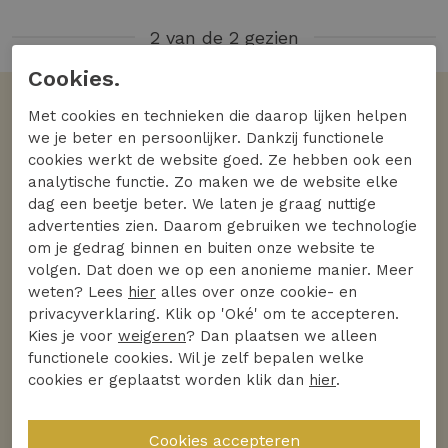
2 van de 2 gezien
Cookies.
Met cookies en technieken die daarop lijken helpen
Volgens jullie
we je beter en persoonlijker. Dankzij functionele
De favoriete merken
cookies werkt de website goed. Ze hebben ook een
analytische functie. Zo maken we de website elke
Bekijk alle merken
dag een beetje beter. We laten je graag nuttige
advertenties zien. Daarom gebruiken we technologie
om je gedrag binnen en buiten onze website te
volgen. Dat doen we op een anonieme manier. Meer
weten? Lees
hier
alles over onze cookie- en
privacyverklaring. Klik op 'Oké' om te accepteren.
Kies je voor
weigeren
? Dan plaatsen we alleen
functionele cookies. Wil je zelf bepalen welke
cookies er geplaatst worden klik dan
hier
.
Ontdek
Ontdek
DSTREZZED
PME Legend