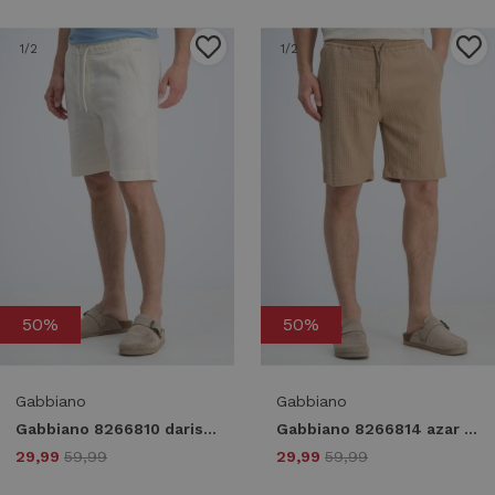
1
/2
1
/2
50%
50%
Gabbiano
Gabbiano
Gabbiano 8266810 daris Korte broeken 989 dune sand
Gabbiano 8266814 azar Korte broeken 994 almond
29,99
59,99
29,99
59,99