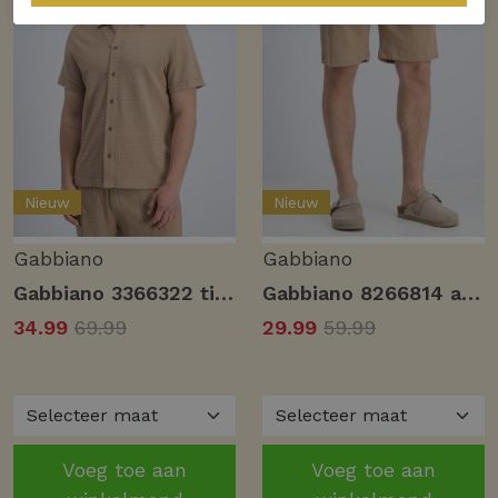
Nieuw
Nieuw
Gabbiano
Gabbiano
Gabbiano 3366322 tian Overhemd 994 almond
Gabbiano 8266814 azar Korte broeken 994 almond
34.99
69.99
29.99
59.99
Voeg toe aan
Voeg toe aan