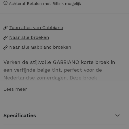
Achteraf Betalen met Billink mogelijk
Toon alles van
Gabbiano
Naar alle
broeken
Naar alle
Gabbiano broeken
Verken de stijlvolle GABBIANO korte broek in
een verfijnde beige tint, perfect voor de
Nederlandse zomerdagen. Deze broek
combineert comfort met een modieuze
Lees meer
uitstraling, ideaal voor elke casual gelegenheid.
Gemaakt van hoogwaardige materialen voor
ultiem draagcomfort
Specificaties
Trendy beige kleur, gemakkelijk te
combineren met andere zomerkleding