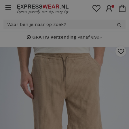
IS verzending
vanaf €99,-
Bon