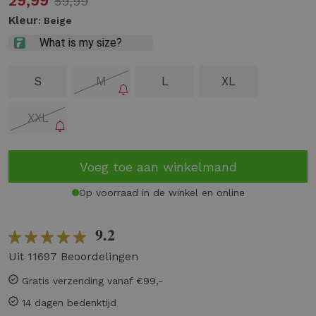
29,99
59,99
Kleur
: Beige
S
M
L
XL
XXL
Voeg toe aan winkelmand
Op voorraad in de winkel en online
9.2
Uit 11697 Beoordelingen
Gratis verzending vanaf €99,-
14 dagen bedenktijd