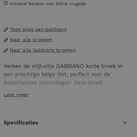
Achteraf Betalen met Billink mogelijk
Toon alles van
Gabbiano
Naar alle
broeken
Naar alle
Gabbiano broeken
Verken de stijlvolle GABBIANO korte broek in
een prachtige beige tint, perfect voor de
Nederlandse zomerdagen. Deze broek
combineert comfort met een trendy uitstraling,
Lees meer
ideaal voor een casual dagje uit in de stad of een
ontspannen strandwandeling.
Gemaakt van hoogwaardig materiaal voor
Specificaties
ultiem draagcomfort.
Trendy beige kleur, ook wel 'dune sand'