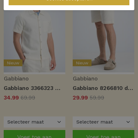
Nieuw
Nieuw
Gabbiano
Gabbiano
Gabbiano 3366323 matic Overhemd 989 dune sand
Gabbiano 8266810 daris Korte broeken 989 dune sand
34.99
69.99
29.99
59.99
Voeg toe aan
Voeg toe aan