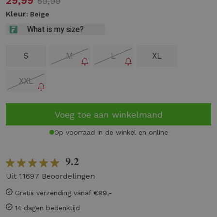
29,99
59,99
Kleur
: Beige
S
M
L
XL
XXL
Voeg toe aan winkelmand
Op voorraad in de winkel en online
9.2
Uit 11697 Beoordelingen
Gratis verzending vanaf €99,-
14 dagen bedenktijd