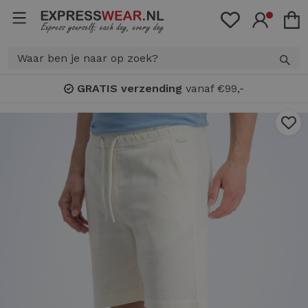
g
vanaf €99,-
Bonuspunten
: sp