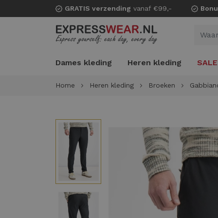
GRATIS verzending
vanaf €99,-
Bonu
Dames kleding
Heren kleding
SALE
Home
Heren kleding
Broeken
Gabbian