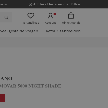
nkels!
Achteraf betalen
met Billink
Verlanglijstje
Account
Winkelmandje
Veel gestelde vragen
Retour aanmelden
IANO
 MOVAR 5000 NIGHT SHADE