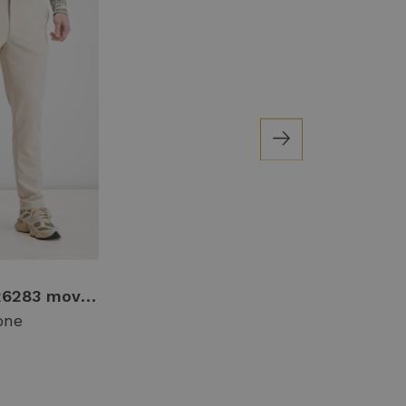
Gabbiano 826283 movar Broek 5002 ivory bone
one