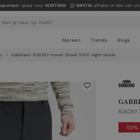
spunten
: spaar voor
KORTING!
GRATIS
afhalen in één van onze wi
Merken
Trends
Blogs
o
Gabbiano 826283 movar Broek 5000 night shade
GABB
826283
50%