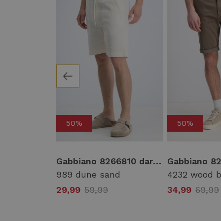
50%
50%
Gabbiano 8266810 daris Korte broeken 989 dune sand
989 dune sand
4232 wood 
29,99
59,99
34,99
69,99