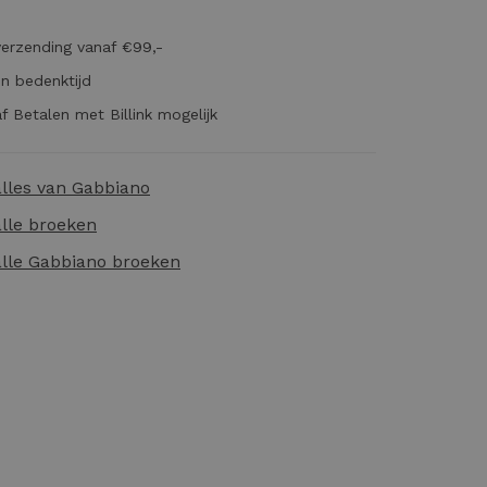
verzending vanaf €99,-
n bedenktijd
f Betalen met Billink mogelijk
alles van
Gabbiano
alle
broeken
alle
Gabbiano broeken