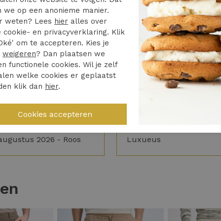
 we op een anonieme manier.
r weten? Lees
hier
alles over
 cookie- en privacyverklaring. Klik
4/5
5/5
Oké' om te accepteren. Kies je
d heel netjes opgelost
Vrijdag besteld zaterda
r
weigeren
? Dan plaatsen we
huis. Toppie
en functionele cookies. Wil je zelf
keerd artikel bezorgd
len welke cookies er geplaatst
Hele fijne ervaring
den klik dan
hier
.
04 augustus 2026 -
augustus 2026 - Roos
Luxueus
ten