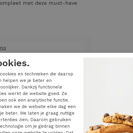
 compleet met deze must-have
ano
kleding
ookies.
n
cookies en technieken die daarop
en helpen we je beter en
1009
oonlijker. Dankzij functionele
ies werkt de website goed. Ze
3 MOVAR
en ook een analytische functie.
aken we de website elke dag een
ight shade
je beter. We laten je graag nuttige
rtenties zien. Daarom gebruiken
echnologie om je gedrag binnen
uiten onze website te volgen. Dat