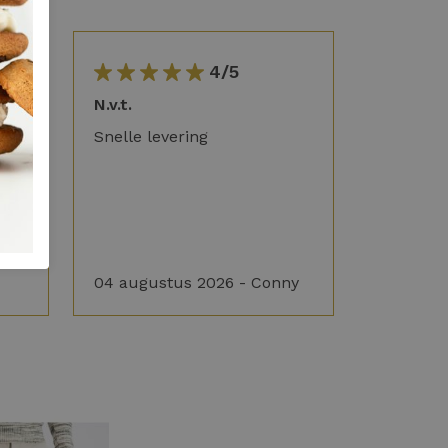
4/5
g in
N.v.t.
Snelle levering
04 augustus 2026 - Conny