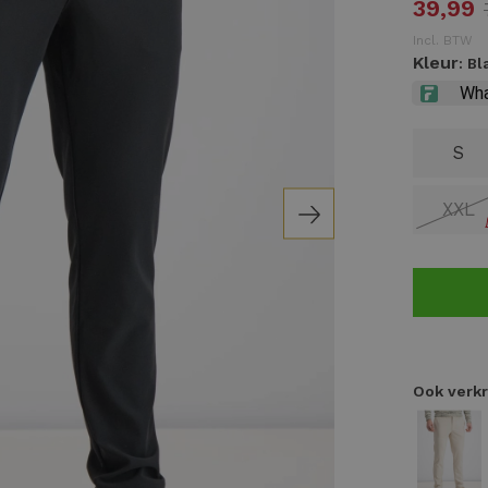
39,99
Incl. BTW
Kleur
: B
S
XXL
Ook verkr