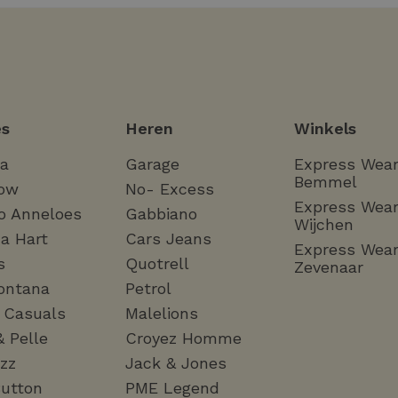
s
Heren
Winkels
ha
Garage
Express Wea
Bemmel
ow
No- Excess
Express Wea
o Anneloes
Gabbiano
Wijchen
a Hart
Cars Jeans
Express Wea
s
Quotrell
Zevenaar
ontana
Petrol
a Casuals
Malelions
& Pelle
Croyez Homme
zz
Jack & Jones
utton
PME Legend