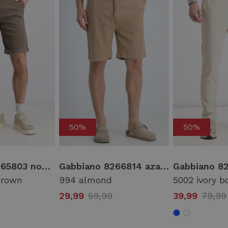
50%
50%
Gabbiano 8265803 nome Korte broeken 4232 wood brown
Gabbiano 8266814 azar Korte broeken 994 almond
brown
994 almond
5002 ivory b
29,99
59,99
39,99
79,99