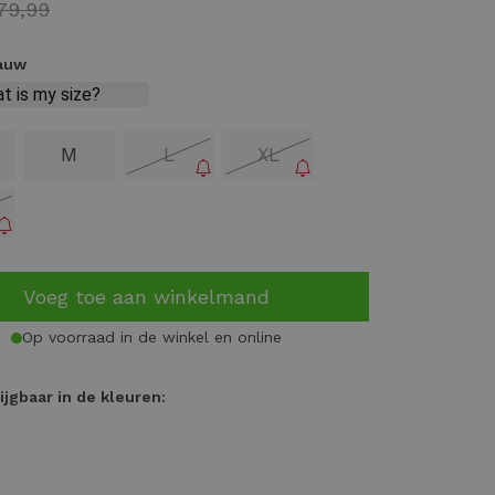
79,99
lauw
M
L
XL
Voeg toe aan winkelmand
Op voorraad in de winkel en online
ijgbaar in de kleuren: