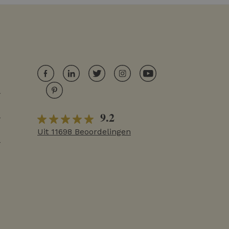
r
9.2
r
Uit 11698 Beoordelingen
r