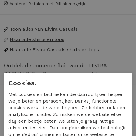
Achteraf Betalen met Billink mogelijk
Toon alles van
Elvira Casuals
Naar alle
shirts en tops
Naar alle
Elvira Casuals shirts en tops
Ontdek de zomerse flair van de ELVIRA
CASUALS Top Guusje in een prachtige
zandkleur. Perfect voor een zonnige dag in de
Cookies.
stad of een ontspannen middag op het terras.
Lees meer
Met cookies en technieken die daarop lijken helpen
we je beter en persoonlijker. Dankzij functionele
Gemaakt van luchtig materiaal voor optimaal
cookies werkt de website goed. Ze hebben ook een
comfort tijdens warme dagen.
analytische functie. Zo maken we de website elke
Stijlvolle zandkleur die gemakkelijk te
Specificaties
dag een beetje beter. We laten je graag nuttige
combineren is met jouw favoriete
advertenties zien. Daarom gebruiken we technologie
om je gedrag binnen en buiten onze website te
zomeroutfits.