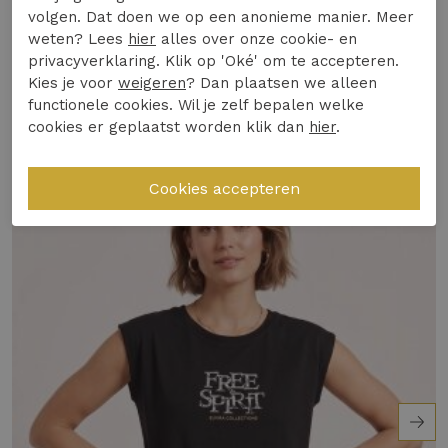
Winkelvoorraad
volgen. Dat doen we op een anonieme manier. Meer
Ideaal voor zowel casual als iets meer
weten? Lees
hier
alles over onze cookie- en
geklede gelegenheden.
privacyverklaring. Klik op 'Oké' om te accepteren.
Gerelateerde producten
Kies je voor
weigeren
? Dan plaatsen we alleen
Verwen jezelf vandaag nog met deze veelzijdige
functionele cookies. Wil je zelf bepalen welke
top en maak jouw zomergarderobe compleet!
cookies er geplaatst worden klik dan
hier
.