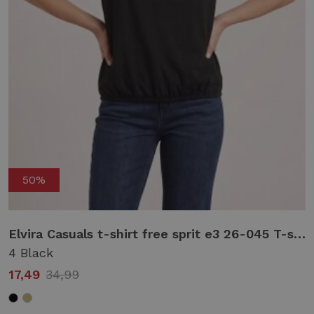
50%
taupe
Elvira Casuals t-shirt free sprit e3 26-045 T-shirt Korte mouw 4 black
4 Black
17,49
34,99