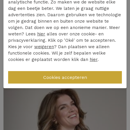
prachtige petrolkleur is onmisbaar dit seizoen
analytische functie. Zo maken we de website elke
Lees meer
dag een beetje beter. We laten je graag nuttige
en biedt een perfecte balans tussen comfort en
advertenties zien. Daarom gebruiken we technologie
stijl.
om je gedrag binnen en buiten onze website te
volgen. Dat doen we op een anonieme manier. Meer
Materiaal & Comfort:
Gemaakt van zacht en
Specificaties
weten? Lees
hier
alles over onze cookie- en
ademend materiaal, ideaal voor warme
privacyverklaring. Klik op 'Oké' om te accepteren.
zomerdagen.
Kies je voor
weigeren
? Dan plaatsen we alleen
Winkelvoorraad
Design & Pasvorm:
Het T-shirt heeft een
functionele cookies. Wil je zelf bepalen welke
cookies er geplaatst worden klik dan
hier
.
flatterende pasvorm met korte mouwen die
Gerelateerde producten
moeiteloos elke outfit compleet maakt.
Duurzaamheid of Kwaliteit:
Een duurzame
keuze die seizoen na seizoen zijn vorm en
kleur behoudt.
Veelgestelde vraag: Is dit T-shirt geschikt voor
dagelijks gebruik en welk seizoen?
Dit T-shirt is perfect voor dagelijks gebruik
tijdens de Nederlandse zomer, dankzij het