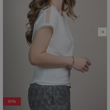
ademende materiaal dat je koel houdt.
Ontdek het zelf en voeg dit veelzijdige item toe
aan je collectie.
50%