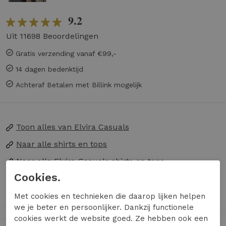
9.2
Uit 11698 Beoordelingen
Gratis verzending vanaf €99,-
14 dagen bedenktijd
Achteraf Betalen met Billink mogelijk
Toon alles van
Elvira Casuals
Naar alle
shirts en tops
Naar alle
Elvira Casuals shirts en tops
Cookies.
Verken de T-shirt Treasures van ELVIRA
Met cookies en technieken die daarop lijken helpen
CASUALS en voeg een vleugje verfijning toe aan
we je beter en persoonlijker. Dankzij functionele
je garderobe. Dit stijlvolle T-shirt in een
cookies werkt de website goed. Ze hebben ook een