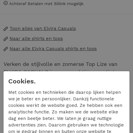
Achteraf Betalen met Billink mogelijk
Toon alles van
Elvira Casuals
Naar alle
shirts en tops
Naar alle
Elvira Casuals shirts en tops
Verken de stijlvolle en zomerse Top Lize van
ELVIRA CASUALS in een prachtige roze tint.
Perfect voor de modebewuste vrouw die houdt
Cookies.
van een frisse en trendy look.
Lees meer
Met cookies en technieken die daarop lijken helpen
we je beter en persoonlijker. Dankzij functionele
Gemaakt van luchtig materiaal, ideaal voor
cookies werkt de website goed. Ze hebben ook een
warme zomerdagen.
analytische functie. Zo maken we de website elke
Trendy roze kleur die je outfit opfleurt.
Specificaties
dag een beetje beter. We laten je graag nuttige
Veelzijdig te combineren met zowel jeans als
advertenties zien. Daarom gebruiken we technologie
om je gedrag binnen en buiten onze website te
rokken.