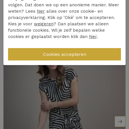
Winkelvoorraad
volgen. Dat doen we op een anonieme manier. Meer
weten? Lees
hier
alles over onze cookie- en
Ontdek het zelf en voeg een vleugje kleur toe
privacyverklaring. Klik op 'Oké' om te accepteren.
aan je garderobe!
Gerelateerde producten
Kies je voor
weigeren
? Dan plaatsen we alleen
functionele cookies. Wil je zelf bepalen welke
cookies er geplaatst worden klik dan
hier
.