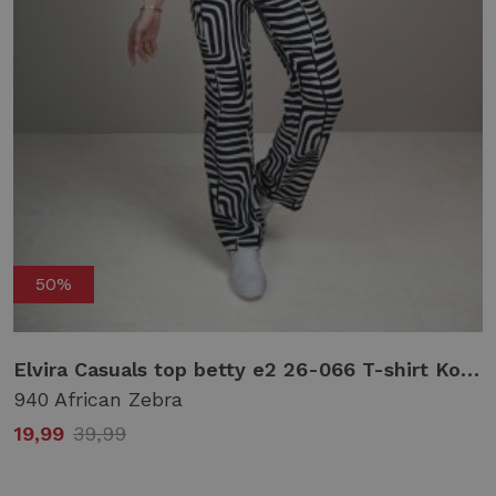
50%
Elvira Casuals top betty e2 26-066 T-shirt Korte mouw 940 african zebra
940 African Zebra
19,99
39,99