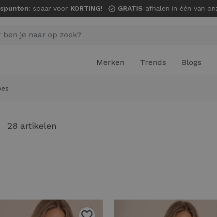
spunten
: spaar voor
KORTING!
GRATIS
afhalen in één van onze wi
Merken
Trends
Blogs
oes
28 artikelen