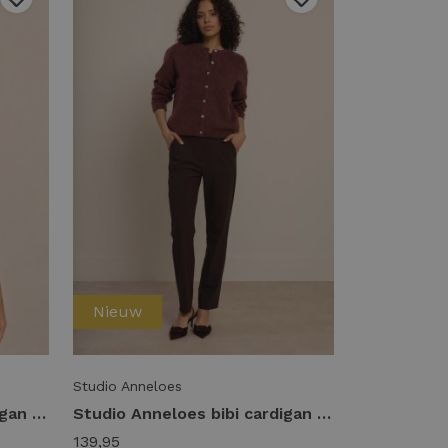
Nieuw
Studio Anneloes
Studio Anneloes bibi cardigan 14402 Vest 6000 sky blue
Studio Anneloes bibi cardigan 14402 Vest 8600 chestnut
139,95