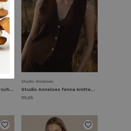
Studio Anneloes
Studio Anneloes annyka crochet cardigan 13991 Vest 1700 ecru
Studio Anneloes fenna knitted gilet 13987 Gilets 8700 espresso
99,95