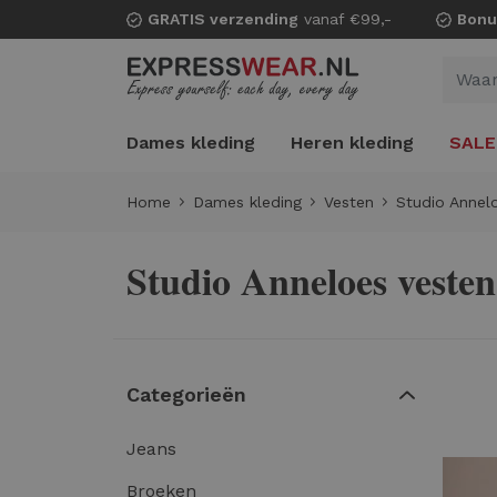
GRATIS verzending
vanaf €99,-
Bonu
Dames kleding
Heren kleding
SALE
Home
Dames kleding
Vesten
Studio Annel
Studio Anneloes vesten
Categorieën
Jeans
Broeken