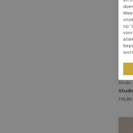
doen
Mee
onze
op '
voo
alle
bepa
wor
Studio
119,95