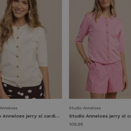
 Anneloes
Studio Anneloes
Studio Anneloes jerry sl cardigan 13988 Vest 1700 ecru
109,95