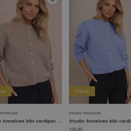
euw
Nieuw
 Anneloes
Studio Anneloes
Studio Anneloes bibi cardigan 14402 Vest 2200 latte
139,95