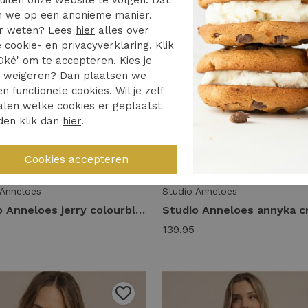
 we op een anonieme manier.
r weten? Lees
hier
alles over
 cookie- en privacyverklaring. Klik
Oké' om te accepteren. Kies je
r
weigeren
? Dan plaatsen we
en functionele cookies. Wil je zelf
len welke cookies er geplaatst
den klik dan
hier
.
 Anneloes
Studio Anneloes
Studio Anneloes jerry colourblock cardigan 14066 Vest 8182 light teal/teal
139,95