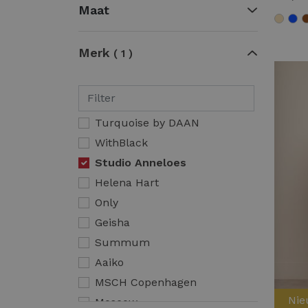
Maat
Merk
1
Turquoise by DAAN
WithBlack
Studio Anneloes
Helena Hart
Only
Geisha
Summum
Aaiko
MSCH Copenhagen
Ni
Moscow