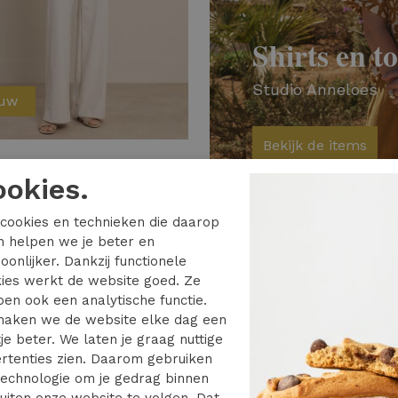
Shirts en t
Studio Anneloes
euw
Bekijk de items
 Anneloes
ookies.
Studio Anneloes lia long gilet 14022 Gilets 8400 camel
cookies en technieken die daarop
en helpen we je beter en
oonlijker. Dankzij functionele
ies werkt de website goed. Ze
en ook een analytische functie.
aken we de website elke dag een
je beter. We laten je graag nuttige
rtenties zien. Daarom gebruiken
echnologie om je gedrag binnen
uiten onze website te volgen. Dat