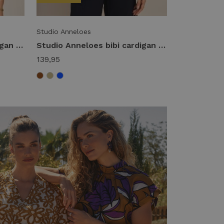
Studio Anneloes
Studio Anneloes bibi cardigan 91545 Vest 1400 kit
Studio Anneloes bibi cardigan 91545 Vest 6900 dark blue
139,95