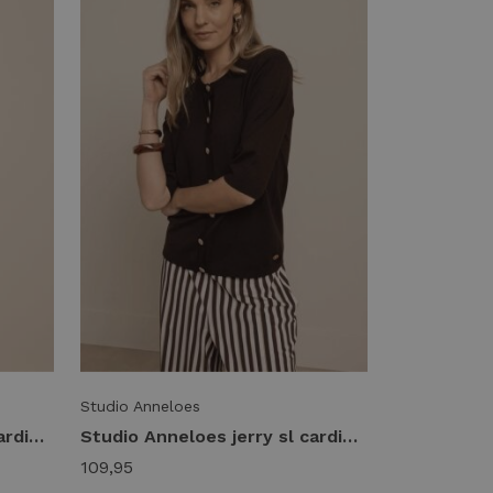
Studio Anneloes
Studio Anneloes jerry sl cardigan 13918 Vest 4400 pop pink
Studio Anneloes jerry sl cardigan 13918 Vest 8700 espresso
109,95