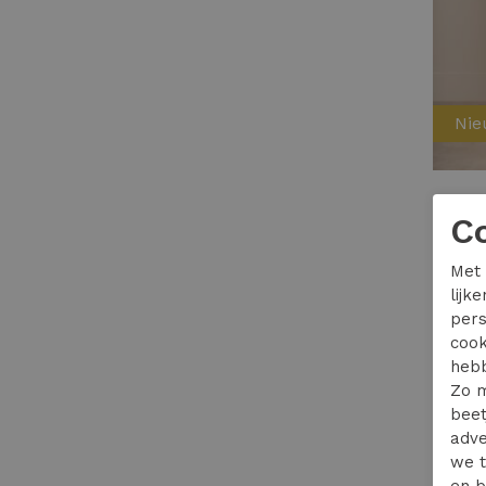
Ni
Studio
C
149,95
Met 
lijk
pers
cook
hebb
Zo m
beet
adve
we t
en b