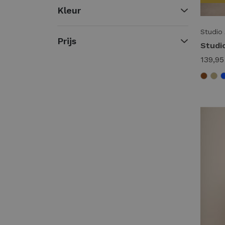
Kleur
Elvira Casuals
Rino & Pelle
Studio
Maicazz
Prijs
Nukus
139,95
Tramontana
Zizo