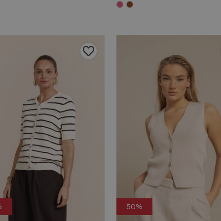
%
50%