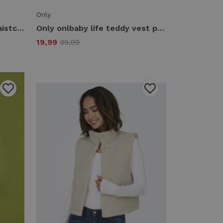
Only
Only onllinda s/l mel fit waistcoat tlr noos Gilets vintage indigo
Only onlbaby life teddy vest pnt cs Gilets 5003902 cashmere blue leo
19,99
39,99