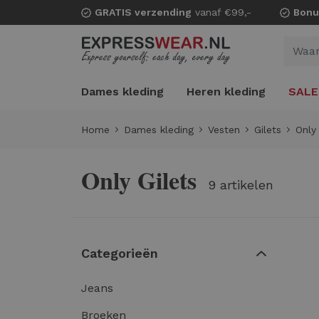
GRATIS verzending
vanaf €99,-
Bonu
Dames kleding
Heren kleding
SALE
Home
Dames kleding
Vesten
Gilets
Only
Only Gilets
9 artikelen
Categorieën
Jeans
Broeken