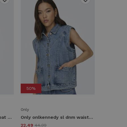
50%
Only
Only onltila life s/l waistcoat tlr Gilets cloud dancer
Only onlkennedy sl dnm waistcoat bj noos Gilets medium blue denim
22,49
44,99