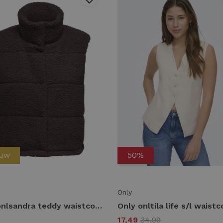
euw
50%
Only
Only onlsandra teddy waistcoat life otw noos 15320630 Gilets seal brown
17,49
34,99