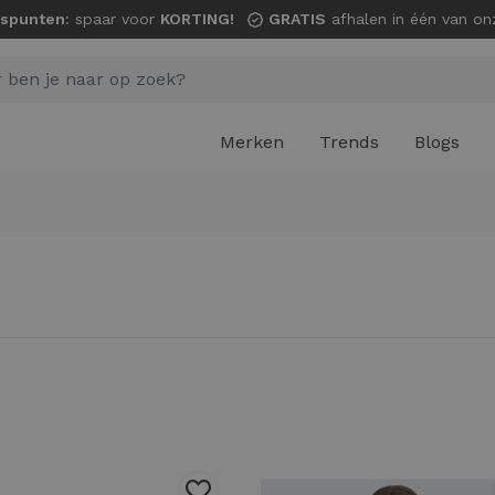
spunten
: spaar voor
KORTING!
GRATIS
afhalen in één van onze wi
Merken
Trends
Blogs