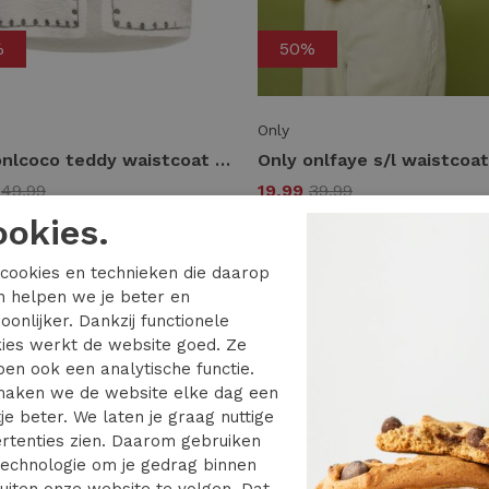
%
50%
Only
Only onlcoco teddy waistcoat cc otw Gilets 4892487 jet stream walnut
9
49,99
19,99
39,99
ookies.
cookies en technieken die daarop
en helpen we je beter en
oonlijker. Dankzij functionele
9 van de 9 gezien
ies werkt de website goed. Ze
en ook een analytische functie.
dek de veelzijdigheid van Only Gile
aken we de website elke dag een
je beter. We laten je graag nuttige
rtenties zien. Daarom gebruiken
Gilets zijn de perfecte toevoeging aan elke garde
echnologie om je gedrag binnen
ijdige kledingstukken zijn niet alleen stijlvol, maar o
uiten onze website te volgen. Dat