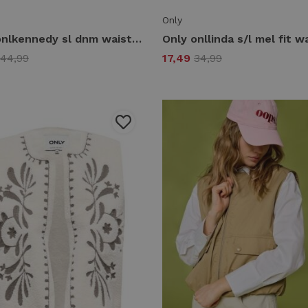
Only
Only onlkennedy sl dnm waistcoat bj noos Gilets light blue denim
44,99
17,49
34,99