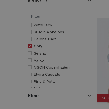
Merk
1
WithBlack
Studio Anneloes
Helena Hart
Only
Geisha
Aaiko
MSCH Copenhagen
Elvira Casuals
Rino & Pelle
Maicazz
Kleur
Nukus
50
Zizo