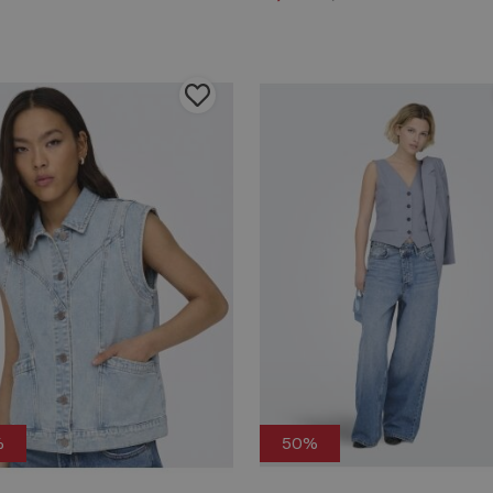
%
50%