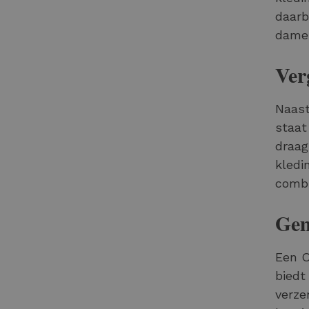
daarb
dame
Ver
Naast
staat
draag
kledi
combi
Gem
Een O
biedt
verze