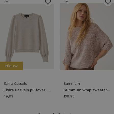
1
/2
1
/2
Nieuw
Elvira Casuals
Summum
Elvira Casuals pullover lunelle e4 26-042 Trui stardust
Summum wrap sweater subtle sequin blend knit 7s8030-70094 Trui 708 light taupe
49,99
139,95