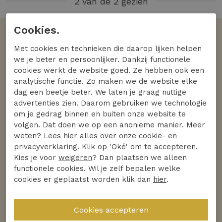
2 van de 2 gezien
Cookies.
Volgens jullie
Met cookies en technieken die daarop lijken helpen
De favoriete merken
we je beter en persoonlijker. Dankzij functionele
cookies werkt de website goed. Ze hebben ook een
Bekijk alle merken
analytische functie. Zo maken we de website elke
dag een beetje beter. We laten je graag nuttige
advertenties zien. Daarom gebruiken we technologie
om je gedrag binnen en buiten onze website te
volgen. Dat doen we op een anonieme manier. Meer
weten? Lees
hier
alles over onze cookie- en
privacyverklaring. Klik op 'Oké' om te accepteren.
Kies je voor
weigeren
? Dan plaatsen we alleen
functionele cookies. Wil je zelf bepalen welke
cookies er geplaatst worden klik dan
hier
.
Ontdek
Ontdek
Helena Hart
Studio Anneloes