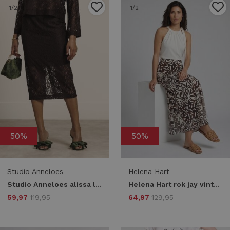
1
/2
1
/2
50%
50%
Studio Anneloes
Helena Hart
Studio Anneloes alissa lace skirt 13758 8700 espresso
Helena Hart rok jay vinty 7798 Skort choco
59,97
119,95
64,97
129,95