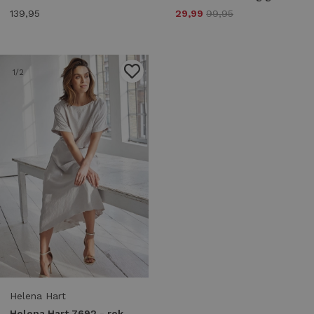
139,95
29,99
99,95
1
/2
Helena Hart
Helena Hart 7692 - rok sparkle stone