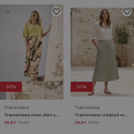
1
/2
1
/2
50%
50%
Tramontana
Tramontana
Tramontana maxi skirt sunset desert c18-19-201 099992-printmulticolours
Tramontana crinkled maxi skirt e02-19-201 006156-aloemelange
39,97
79,95
39,97
79,95