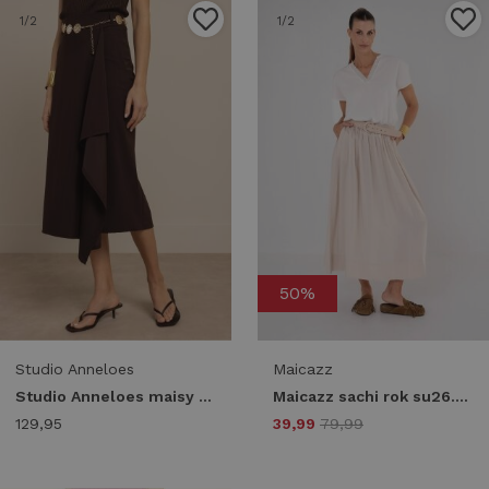
1
/2
1
/2
50%
Studio Anneloes
Maicazz
Studio Anneloes maisy skirt 13883 8700 espresso
Maicazz sachi rok su26.50.036 sand
129,95
39,99
79,99