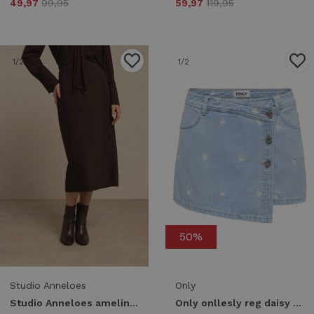
49,97
99,95
59,97
119,95
1
/2
1
/2
50%
Studio Anneloes
Only
Studio Anneloes amelina skirt 13610 8700 espresso
Only onllesly reg daisy dnm skort bj 15372884 Skort 5001165 light blue denim