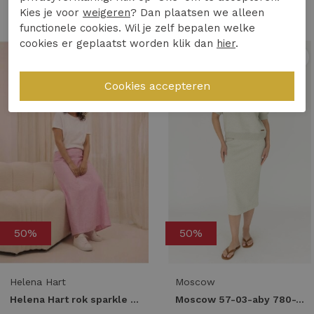
Kies je voor
weigeren
? Dan plaatsen we alleen
functionele cookies. Wil je zelf bepalen welke
cookies er geplaatst worden klik dan
hier
.
1
/2
1
/2
50%
50%
Helena Hart
Moscow
Helena Hart rok sparkle 7692 Skort roze
Moscow 57-03-aby 780-1 flake solid