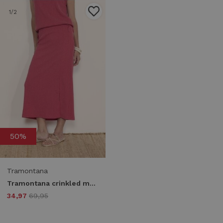
1
/2
50%
Tramontana
Tramontana crinkled maxi skirt t02-20-201 004250-raspberry
34,97
69,95