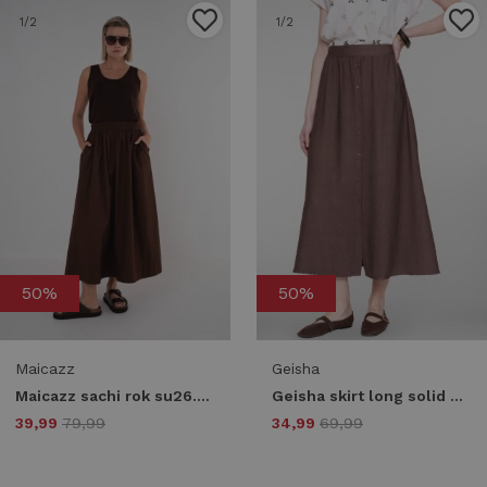
1
/2
1
/2
50%
50%
Maicazz
Geisha
Maicazz sachi rok su26.50.036 choco
Geisha skirt long solid 66340-70 775 brown
39,99
79,99
34,99
69,99