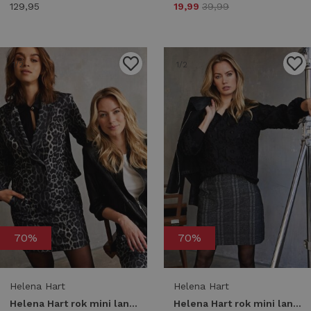
129,95
19,99
39,99
1
/2
1
/2
70%
70%
Helena Hart
Helena Hart
Helena Hart rok mini lano jaxx 7697jaxx grijs
Helena Hart rok mini lano ruit 7698 Skort grijs