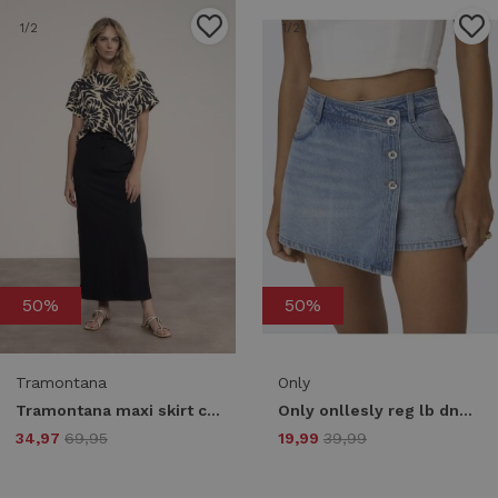
1
/2
1
/2
50%
50%
Tramontana
Only
Tramontana maxi skirt cotton slub e02-20-201 009000-black
Only onllesly reg lb dnm skort bj noos 15256608 Skort light blue denim
34,97
69,95
19,99
39,99