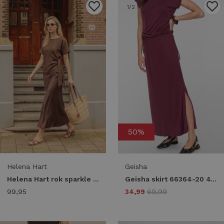
1
/2
1
/2
50%
Helena Hart
Geisha
Helena Hart rok sparkle 7692 Skort havanna
Geisha skirt 66364-20 470 bordeaux
99,95
34,99
69,99