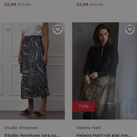
32,99
109,95
32,99
109,95
1
/2
1
/2
70%
Studio Anneloes
Helena Hart
Studio Anneloes lara summer dot pareo skirt 13029 Skort 6917 dark blue/ecru
Helena Hart rok gigi metalic 7695 zwart - brons