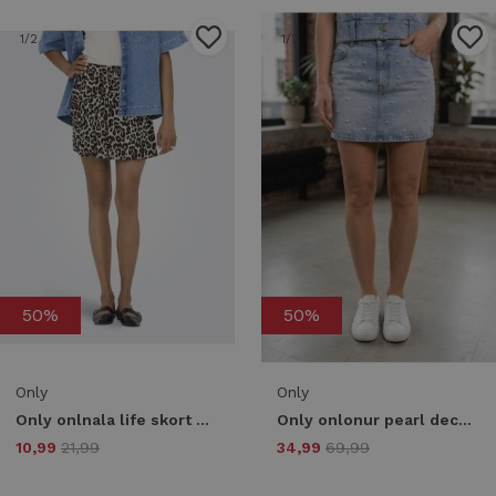
1
/2
1
/2
50%
50%
Only
Only
Only onlnala life skort wvn noos Skort pumice stone leo
Only onlonur pearl deco skirt dnm red dot Skort light medium blue denim
10,99
21,99
34,99
69,99