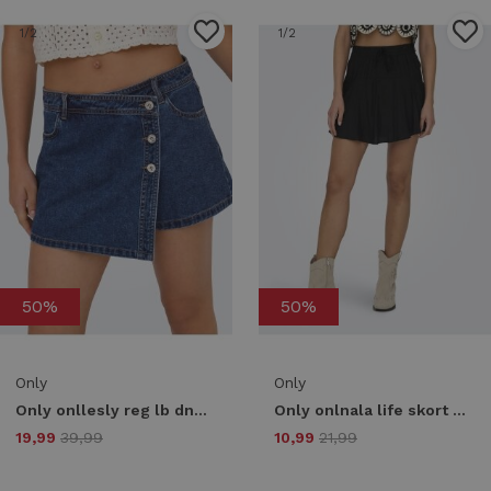
1
/2
1
/2
50%
50%
Only
Only
Only onllesly reg lb dnm skort bj noos 15256608 Skort dark blue denim
Only onlnala life skort wvn noos 15322967 Skort black
19,99
39,99
10,99
21,99