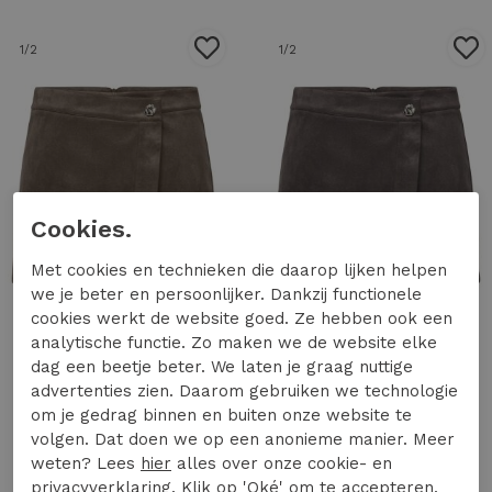
1
/2
1
/2
Cookies.
Met cookies en technieken die daarop lijken helpen
we je beter en persoonlijker. Dankzij functionele
cookies werkt de website goed. Ze hebben ook een
analytische functie. Zo maken we de website elke
dag een beetje beter. We laten je graag nuttige
advertenties zien. Daarom gebruiken we technologie
Only
Only
om je gedrag binnen en buiten onze website te
Only onlrinea skort cc swt 15377124 Skort 5101380 carafe
Only onlrinea skort cc swt 15377124 Skort 5043011 bracken
volgen. Dat doen we op een anonieme manier. Meer
29,99
29,99
weten? Lees
hier
alles over onze cookie- en
privacyverklaring. Klik op 'Oké' om te accepteren.