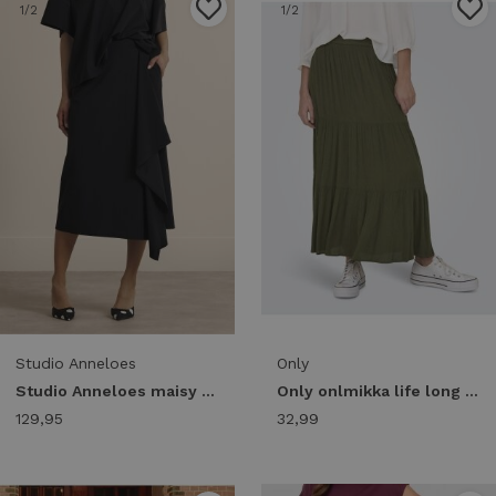
1
/2
1
/2
Studio Anneloes
Only
Studio Anneloes maisy skirt 14421 9000 black
Only onlmikka life long skirt wvn noos 15324808 Skort grape leaf
129,95
32,99