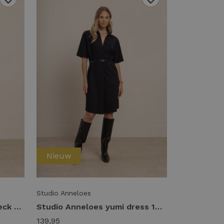
Nieuw
Studio Anneloes
Studio Anneloes leone vneck dress 14391 Jurk 6900 dark blue
Studio Anneloes yumi dress 14390 Jurk 9000 black
139,95