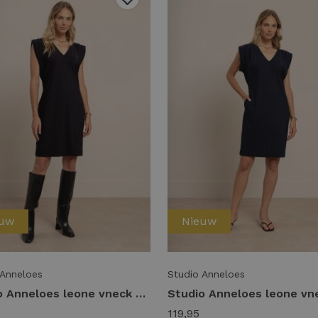
euw
Nieuw
 Anneloes
Studio Anneloes
Studio Anneloes leone vneck dress 14391 Jurk 9000 black
119,95