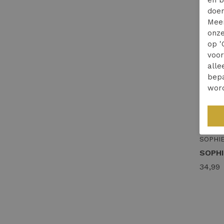
doen
Mee
onze
op '
voo
alle
bepa
wor
SOPHI
34,99