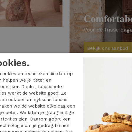
Comfortabe
Voor de frisse dag
Bekijk ons aanbod
E & ME
ookies.
SOPHIE & ME zomerjurk studs Zomerjurkjes oranje
cookies en technieken die daarop
en helpen we je beter en
oonlijker. Dankzij functionele
ies werkt de website goed. Ze
en ook een analytische functie.
aken we de website elke dag een
je beter. We laten je graag nuttige
rtenties zien. Daarom gebruiken
echnologie om je gedrag binnen
uiten onze website te volgen. Dat