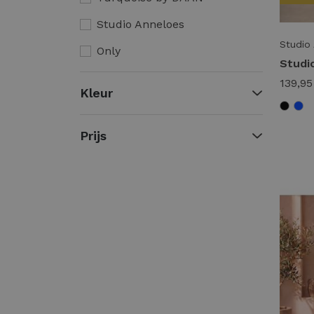
Studio Anneloes
Studio
Only
Zip73
139,95
Kleur
Geisha
Aaiko
Prijs
Moscow
K-Design
Maicazz
Nukus
Tramontana