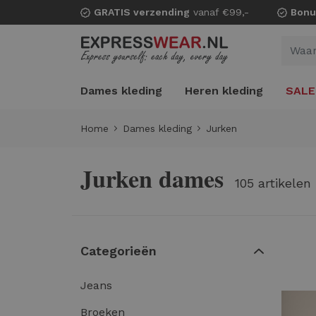
GRATIS verzending
vanaf €99,-
Bonu
Dames kleding
Heren kleding
SALE
Home
Dames kleding
Jurken
Jurken dames
105 artikelen
Categorieën
Jeans
Broeken