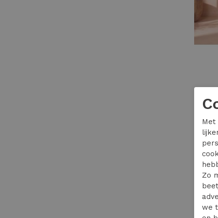
SOPHI
C
34,99
Met 
lijk
pers
cook
hebb
Zo m
beet
adve
we t
en b