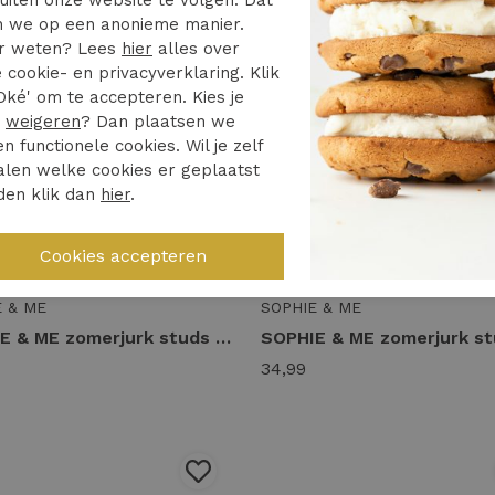
 we op een anonieme manier.
r weten? Lees
hier
alles over
 cookie- en privacyverklaring. Klik
Oké' om te accepteren. Kies je
r
weigeren
? Dan plaatsen we
en functionele cookies. Wil je zelf
len welke cookies er geplaatst
den klik dan
hier
.
E & ME
SOPHIE & ME
SOPHIE & ME zomerjurk studs Zomerjurkjes bordeaux
34,99