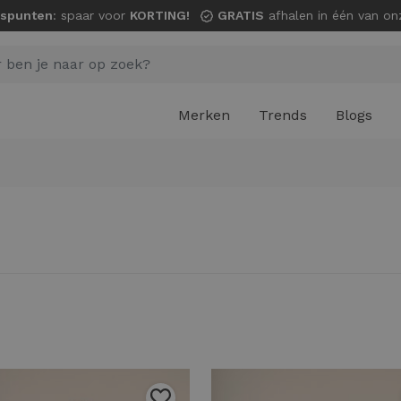
spunten
: spaar voor
KORTING!
GRATIS
afhalen in één van onze wi
Merken
Trends
Blogs