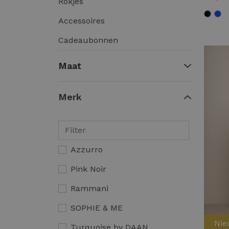
Rokjes
Accessoires
Cadeaubonnen
Maat
Merk
Azzurro
Pink Noir
Rammani
SOPHIE & ME
Ni
Turquoise by DAAN