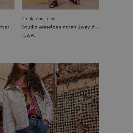
Studio Anneloes
Studio Anneloes poppy butterfly dress 14048 Jurk 8200 teal
Studio Anneloes norah 2way dress 13966 Jurk 8700 espresso
159,95