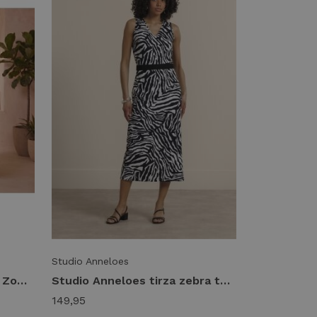
Studio Anneloes
SOPHIE & ME jurk spagetti Zomerjurkjes geel
Studio Anneloes tirza zebra tape dress 14436 Jurk 9017 black/ecru
149,95