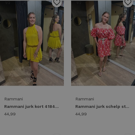
1
/2
1
/2
Rammani
Rammani
Rammani jurk kort 41841 Jurk yellow
Rammani jurk schelp streep 41866 Jurk rood/roze
44,99
44,99