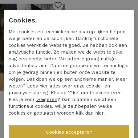
1
/2
Cookies.
Met cookies en technieken die daarop lijken helpen
we je beter en persoonlijker. Dankzij functionele
cookies werkt de website goed. Ze hebben ook een
analytische functie. Zo maken we de website elke
dag een beetje beter. We laten je graag nuttige
advertenties zien. Daarom gebruiken we technologie
om je gedrag binnen en buiten onze website te
volgen. Dat doen we op een anonieme manier. Meer
weten? Lees
hier
alles over onze cookie- en
privacyverklaring. Klik op 'Oké' om te accepteren.
Kies je voor
weigeren
? Dan plaatsen we alleen
Rammani
functionele cookies. Wil je zelf bepalen welke
Rammani jurk kort bloem 41900 Jurk brown
cookies er geplaatst worden klik dan
hier
.
49,99