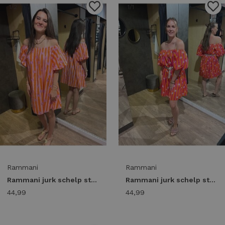
1
/2
1
/1
Rammani
Rammani
Rammani jurk schelp streep 41866 Jurk oranje/roze
Rammani jurk schelp streep 41866 Jurk oranje/fuchsia
44,99
44,99