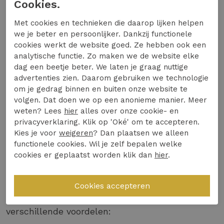
Cookies.
Naast Zizo Dameskleding vind je op
Met cookies en technieken die daarop lijken helpen
Expresswear.nl ook blazers van andere
we je beter en persoonlijker. Dankzij functionele
topmerken zoals
Studio Anneloes
,
Aaiko
en
cookies werkt de website goed. Ze hebben ook een
analytische functie. Zo maken we de website elke
Geisha
. Deze merken bieden elk hun eigen
dag een beetje beter. We laten je graag nuttige
unieke stijl, waardoor je altijd een blazer vindt
advertenties zien. Daarom gebruiken we technologie
die bij jouw persoonlijke smaak past. Door te
om je gedrag binnen en buiten onze website te
mixen en matchen kun je oneindig veel looks
volgen. Dat doen we op een anonieme manier. Meer
creëren.
Bekijk hier alle damesblazers op
weten? Lees
hier
alles over onze cookie- en
privacyverklaring. Klik op 'Oké' om te accepteren.
Expresswear.nl.
Kies je voor
weigeren
? Dan plaatsen we alleen
Jouw nieuwe zizo blazer wacht
functionele cookies. Wil je zelf bepalen welke
cookies er geplaatst worden klik dan
hier
.
op je
Een Zizo blazer online kopen doe je gemakkelijk
en snel op Expresswear.nl. Hier profiteer je van
verschillende voordelen: