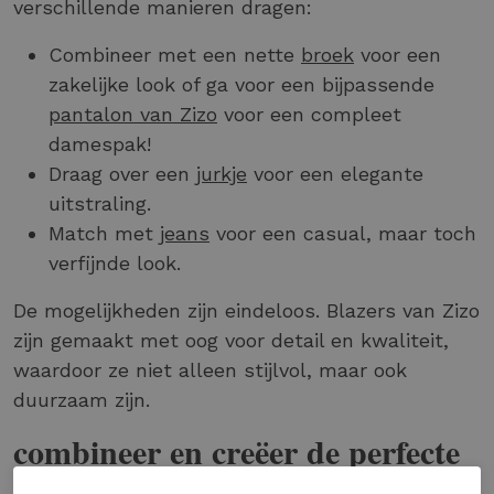
verschillende manieren dragen:
Combineer met een nette
broek
voor een
zakelijke look of ga voor een bijpassende
pantalon van Zizo
voor een compleet
damespak!
Draag over een
jurkje
voor een elegante
uitstraling.
Match met
jeans
voor een casual, maar toch
verfijnde look.
De mogelijkheden zijn eindeloos. Blazers van Zizo
zijn gemaakt met oog voor detail en kwaliteit,
waardoor ze niet alleen stijlvol, maar ook
duurzaam zijn.
combineer en creëer de perfecte
look