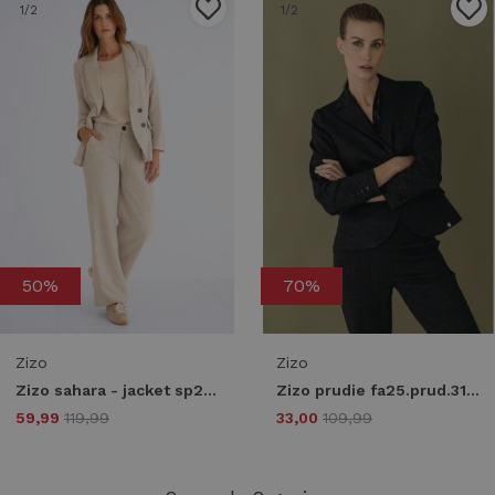
1
/2
1
/2
50%
70%
Zizo
Zizo
Zizo sahara - jacket sp26.sah.501 Blazers sand stripe
Zizo prudie fa25.prud.310 Blazers black
59,99
119,99
33,00
109,99