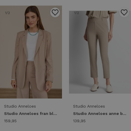
1
/2
1
/2
Studio Anneloes
Studio Anneloes
Studio Anneloes fran blazer 94808 Blazers 2200 latte
Studio Anneloes anne bonded trousers 94819 Broek 2200 latte
159,95
139,95