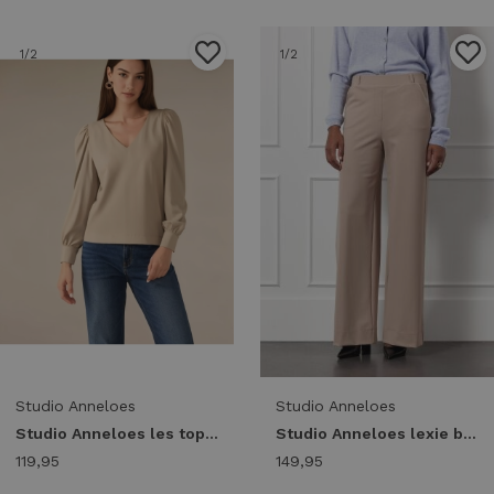
1
/2
1
/2
Studio Anneloes
Studio Anneloes
Studio Anneloes les top 94821 T-shirt Lange mouw 2200 latte
Studio Anneloes lexie bonded trousers 94801 Broek 2200 latte
119,95
149,95